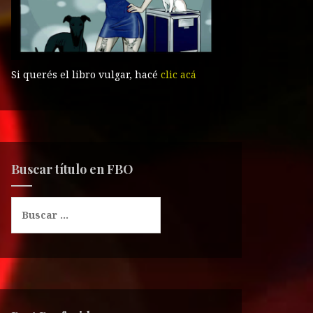
Si querés el libro vulgar, hacé
clic acá
Buscar título en FBO
B
u
s
c
a
r
: