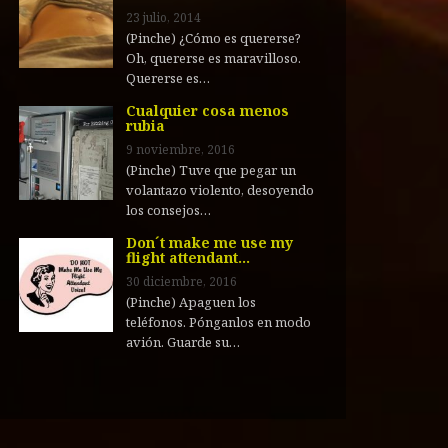
23 julio, 2014
(Pinche) ¿Cómo es quererse?
Oh, quererse es maravilloso.
Quererse es…
Cualquier cosa menos
rubia
9 noviembre, 2016
(Pinche) Tuve que pegar un
volantazo violento, desoyendo
los consejos…
Don´t make me use my
flight attendant…
30 diciembre, 2016
(Pinche) Apaguen los
teléfonos. Pónganlos en modo
avión. Guarde su…