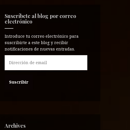
Suscríbete al blog por correo
electrónico
Introduce tu correo electrónico para
suscribirte a este blog y recibir
notificaciones de nuevas entradas.
D
i
r
e
c
c
i
ó
n
d
e
Archives
e