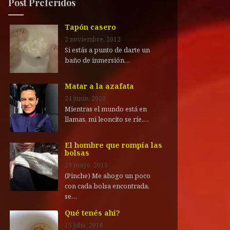
Post Preferidos
Tapón casero
2 noviembre, 2012
Si estás a punto de darte un
baño de inmersión…
Matar a la azafata
24 junio, 2020
Mientras el mundo está en
llamas, mi leoncito se ríe.…
El hombre que rompía las
bolsas
29 mayo, 2015
(Pinche) Me ahogo un poco
con cada bolsa encontrada,
se…
Qué tenés ahí?
15 julio, 2016