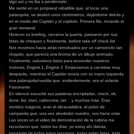
algo así y no iba a perdérmelo.
Me senté en un jumpseat rebatible que, al tocar una
palanquita, se deslizó unos centímetros, dejándome detrás y
en el medio del Capitán y el copiloto. Primera fila, mirando el
gran ventanal.
Hicieron su briefing, cerraron la puerta, pasearon por sus
listas de chequeo y finalmente, before take off check list.
Nos movimos hacia atrás remolcados por un camioncito tan
chiquito, que parecía una broma de un dibujo animado.
Finalmente, estuvimos listos para encender nuestros
motores, Engine 1, Engine 2. Empezamos a carretear muy
despacito, mientras el Capitán movía con su mano izquierda
una palanquita/ruedita que, evidentemente, era el volante.
Fascinante.
En silencio escuché sus palabras encriptadas, check, ok,
done, list, start, cabincrew, set… y muchas más. Eran
sonidos mágicos, eran el abracadabra, el polvo de
campanita que, una vez alrededor nuestro, nos haría volar.
Las voces en el video de demostración de la cabina me
recordaron que, todos los días, yo estoy ahí detrás,
ignorante de todos estos procesos, todas estas listas, toda