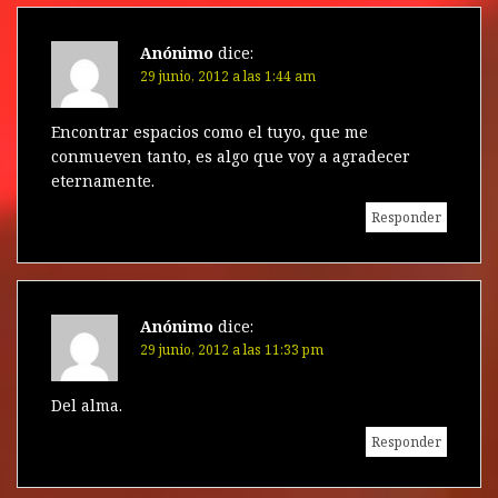
d
a
n
a
n
a
n
u
n
u
n
a
u
e
u
e
u
e
v
e
v
e
Anónimo
dice:
s
v
a
v
a
v
a
)
a
)
a
29 junio, 2012 a las 1:44 am
)
)
)
Encontrar espacios como el tuyo, que me
conmueven tanto, es algo que voy a agradecer
eternamente.
Responder
Anónimo
dice:
29 junio, 2012 a las 11:33 pm
Del alma.
Responder