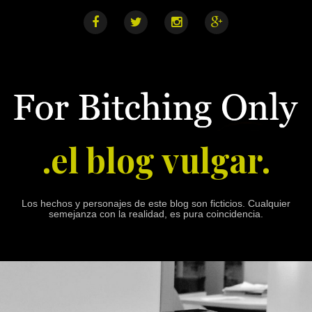
S
k
i
F
T
I
G
a
w
n
o
p
c
i
s
o
e
t
t
g
t
b
t
a
l
o
o
e
g
e
o
r
r
+
c
k
a
o
m
n
.el blog vulgar.
t
e
n
t
Los hechos y personajes de este blog son ficticios. Cualquier
semejanza con la realidad, es pura coincidencia.