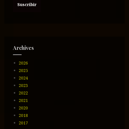
c
c
i
ó
n
d
e
Archives
e
m
2026
a
i
2025
l
2024
2023
2022
2021
2020
2018
2017