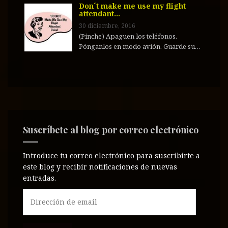
Don´t make me use my flight
attendant…
30 diciembre, 2016
(Pinche) Apaguen los teléfonos.
Pónganlos en modo avión. Guarde su…
Suscríbete al blog por correo electrónico
Introduce tu correo electrónico para suscribirte a
este blog y recibir notificaciones de nuevas
entradas.
D
i
r
e