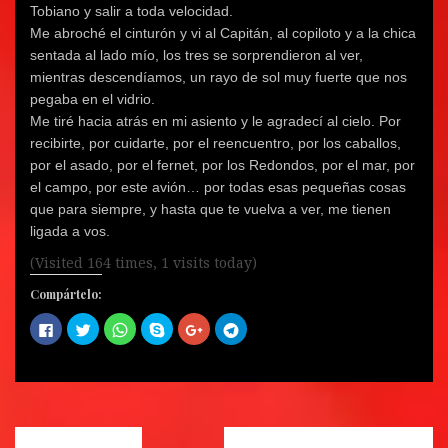
Tobiano y salir a toda velocidad.
Me abroché el cinturón y vi al Capitán, al copiloto y a la chica
sentada al lado mío, los tres se sorprendieron al ver,
mientras descendíamos, un rayo de sol muy fuerte que nos
pegaba en el vidrio.
Me tiré hacia atrás en mi asiento y le agradecí al cielo. Por
recibirte, por cuidarte, por el reencuentro, por los caballos,
por el asado, por el fernet, por los Redondos, por el mar, por
el campo, por este avión… por todas esas pequeñas cosas
que para siempre, y hasta que te vuelva a ver, me tienen
ligada a vos.
(Visited 164 times, 1 visits today)
Compártelo:
H
H
H
C
H
H
a
a
a
o
a
a
z
z
z
m
z
z
c
c
c
p
c
c
l
l
l
a
l
l
i
i
i
r
i
i
c
c
c
t
c
c
p
p
p
i
p
p
a
a
a
r
a
a
r
r
r
e
r
r
a
a
a
n
a
a