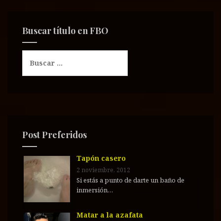
Buscar título en FBO
B
u
s
c
a
r
:
Post Preferidos
Tapón casero
2 noviembre, 2012
Si estás a punto de darte un baño de
inmersión…
Matar a la azafata