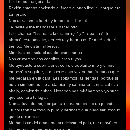
El olor me fue guiando.
Recién estabas haciendo el fuego cuando llegué, porque era
temprano.
Nos abrazamos fuerte y tomé de tu Fernet.
Te reíste y me mandaste a hacer otro.
Escuchamos “Esa estrella era mi lujo” y “Tarea fina”, te
abracé, estabas alto, derechito y hermoso. Te miré todo el
tiempo. Me diste mil besos.
Mientras se hacía el asado, caminamos.
Nos cruzamos dos caballos, eran tuyos.
Me ayudaste a subir a uno, corriste adelante mío y el mío
empezó a seguirte, por suerte esta vez no había ramas que
me pegaran en la cara. Les soltamos las riendas, porque si
no va sin riendas, no anda bien, y caminaron con la cabeza
abajo, comiendo nubes. Nosotros nos mirábamos y yo supe
que ése, era tu lugar.
Nunca tuve dudas, porque tu locura nunca fue un pecado.
Tu corazón fue todo lo puro y hermoso que pudo ser, todo lo
que lo dejaron ser.
Me hablaste del amor, me acariciaste el pelo, me apoyé en
tu hombro, cantamos una canción.