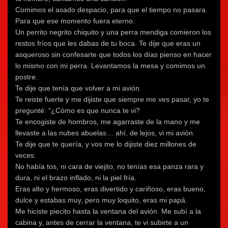
Comimos el asado despacio, para que el tiempo no pasara.
Para que ese momento fuera eterno.
Un perrito negrito chiquito y una perra mendiga comieron los
restos fríos que les dabas de tu boca. Te dije que eras un
asqueroso sin confesarte que todos los días pienso en hacer
lo mismo con mi perra. Levantamos la mesa y comimos un
postre.
Te dije que tenía que volver a mi avión.
Te reiste fuerte y me dijiste que siempre me ves pasar, yo te
pregunté: “¿Cómo es que nunca te vi?
Te encogiste de hombros, me agarraste de la mano y me
llevaste a las nubes abuelas… ahí, de lejos, vi mi avión.
Te dije que te quería, y vos me lo dijiste diez millones de
veces.
No había tos, ni cara de viejito, no tenías esa panza rara y
dura, ni el brazo inflado, ni la piel fría.
Eras alto y hermoso, eras divertido y cariñoso, eras bueno,
dulce y estabas muy, pero muy loquito, eras mi papá.
Me hiciste piecito hasta la ventana del avión. Me subí a la
cabina y, antes de cerrar la ventana, te vi subirte a un