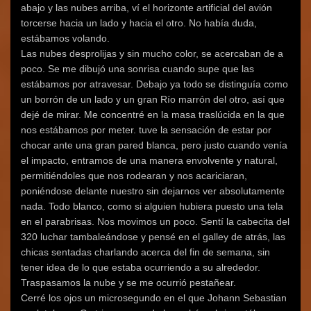
abajo y las nubes arriba, ví el horizonte artificial del avión
torcerse hacia un lado y hacia el otro. No había duda,
estábamos volando.
Las nubes desprolijas y sin mucho color, se acercaban de a
poco. Se me dibujó una sonrisa cuando supe que las
estábamos por atravesar. Debajo ya todo se distinguía como
un borrón de un lado y un gran Río marrón del otro, así que
dejé de mirar. Me concentré en la masa traslúcida en la que
nos estábamos por meter. tuve la sensación de estar por
chocar ante una gran pared blanca, pero justo cuando venía
el impacto, entramos de una manera envolvente y natural,
permitiéndoles que nos rodearan y nos acariciaran,
poniéndose delante nuestro sin dejarnos ver absolutamente
nada. Todo blanco, como si alguien hubiera puesto una tela
en el parabrisas. Nos movimos un poco. Sentí la cabecita del
320 luchar tambaleándose y pensé en el galley de atrás, las
chicas sentadas charlando acerca del fin de semana, sin
tener idea de lo que estaba ocurriendo a su alrededor.
Traspasamos la nube y se me ocurrió pestañear.
Cerré los ojos un microsegundo en el que Johann Sebastian