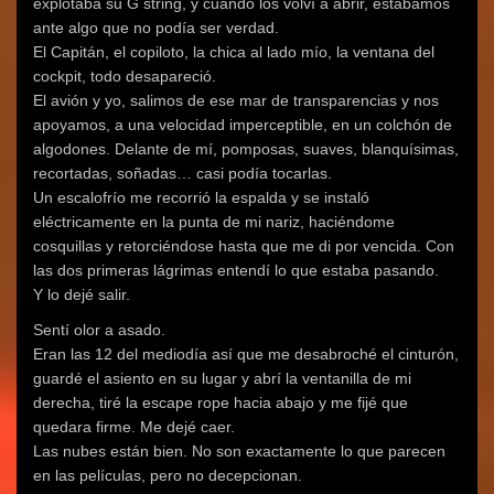
explotaba su G string, y cuando los volví a abrir, estábamos
ante algo que no podía ser verdad.
El Capitán, el copiloto, la chica al lado mío, la ventana del
cockpit, todo desapareció.
El avión y yo, salimos de ese mar de transparencias y nos
apoyamos, a una velocidad imperceptible, en un colchón de
algodones. Delante de mí, pomposas, suaves, blanquísimas,
recortadas, soñadas… casi podía tocarlas.
Un escalofrío me recorrió la espalda y se instaló
eléctricamente en la punta de mi nariz, haciéndome
cosquillas y retorciéndose hasta que me di por vencida. Con
las dos primeras lágrimas entendí lo que estaba pasando.
Y lo dejé salir.
Sentí olor a asado.
Eran las 12 del mediodía así que me desabroché el cinturón,
guardé el asiento en su lugar y abrí la ventanilla de mi
derecha, tiré la escape rope hacia abajo y me fijé que
quedara firme. Me dejé caer.
Las nubes están bien. No son exactamente lo que parecen
en las películas, pero no decepcionan.