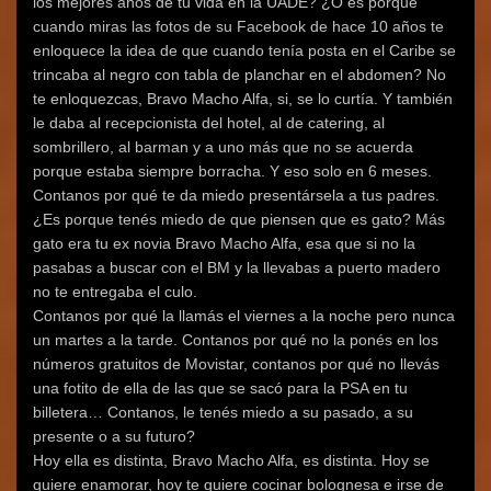
los mejores años de tu vida en la UADE? ¿O es porque
cuando miras las fotos de su Facebook de hace 10 años te
enloquece la idea de que cuando tenía posta en el Caribe se
trincaba al negro con tabla de planchar en el abdomen? No
te enloquezcas, Bravo Macho Alfa, si, se lo curtía. Y también
le daba al recepcionista del hotel, al de catering, al
sombrillero, al barman y a uno más que no se acuerda
porque estaba siempre borracha. Y eso solo en 6 meses.
Contanos por qué te da miedo presentársela a tus padres.
¿Es porque tenés miedo de que piensen que es gato? Más
gato era tu ex novia Bravo Macho Alfa, esa que si no la
pasabas a buscar con el BM y la llevabas a puerto madero
no te entregaba el culo.
Contanos por qué la llamás el viernes a la noche pero nunca
un martes a la tarde. Contanos por qué no la ponés en los
números gratuitos de Movistar, contanos por qué no llevás
una fotito de ella de las que se sacó para la PSA en tu
billetera… Contanos, le tenés miedo a su pasado, a su
presente o a su futuro?
Hoy ella es distinta, Bravo Macho Alfa, es distinta. Hoy se
quiere enamorar, hoy te quiere cocinar bolognesa e irse de