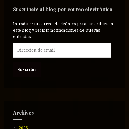
Suscríbete al blog por correo electrónico
Introduce tu correo electrónico para suscribirte a
este blog y recibir notificaciones de nuevas
entradas.
D
i
r
e
c
c
i
ó
n
d
e
Archives
e
m
2026
a