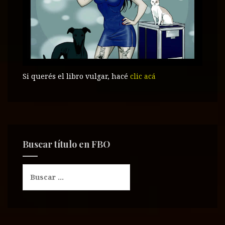
Si querés el libro vulgar, hacé
clic acá
Buscar título en FBO
B
u
s
c
a
r