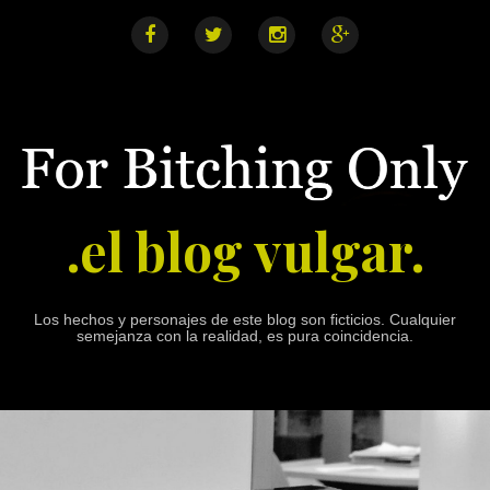
S
k
i
F
T
I
G
a
w
n
o
p
c
i
s
o
e
t
t
g
t
b
t
a
l
o
o
e
g
e
o
r
r
+
c
k
a
o
m
n
.el blog vulgar.
t
e
n
t
Los hechos y personajes de este blog son ficticios. Cualquier
semejanza con la realidad, es pura coincidencia.