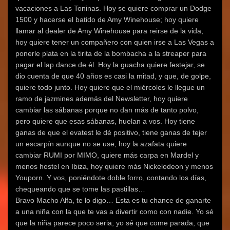
vacaciones a Las Toninas. Hoy se quiere comprar un Dodge
1500 y hacerse el batido de Amy Winehouse; hoy quiere
llamar al dealer de Amy Winehouse para reirse de la vida,
hoy quiere tener un compañero con quien irse a Las Vegas a
ponerle plata en la tirita de la bombacha a la streaper para
pagar el lap dance de él. Hoy la guacha quiere festejar, se
dio cuenta de que 40 años es casi la mitad, y que, de golpe,
quiere todo junto. Hoy quiere que el miércoles le llegue un
ramo de jazmines además del Newsletter, hoy quiere
cambiar las sábanas porque no dan más de tanto polvo,
pero quiere que esas sábanas, huelan a vos. Hoy tiene
ganas de que el evatest le dé positivo, tiene ganas de tejer
un escarpín aunque no se use, hoy la azafata quiere
cambiar RUMI por MIMO, quiere más carpa en Mardel y
menos hostel en Ibiza, hoy quiere más Nickelodeon y menos
Youporn. Y vos, poniéndote doble forro, contando los días,
chequeando que se tome las pastillas…
Bravo Macho Alfa, te lo digo… Esta es tu chance de ganarte
a una niña con la que te vas a divertir como con nadie. Yo sé
que la niña parece poco seria; yo sé que come parada, que