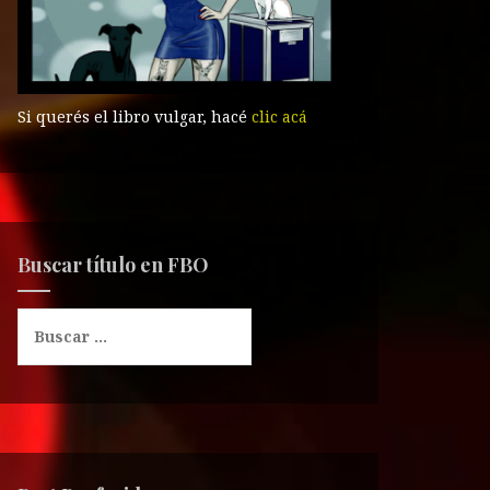
Si querés el libro vulgar, hacé
clic acá
Buscar título en FBO
B
u
s
c
a
r
: