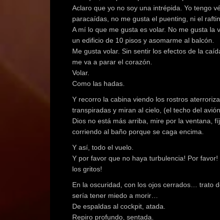
Aclaro que yo no soy una intrépida. Yo tengo vért
paracaídas, no me gusta el puenting, ni el raft
A mí lo que me gusta es volar. No me gusta la v
un edificio de 10 pisos y asomarme al balcón.
Me gusta volar. Sin sentir los efectos de la ca
me va a parar el corazón.
Volar.
Como las hadas.
Y recorro la cabina viendo los rostros aterrori
transpiradas y miran al cielo, (el techo del avi
Dios no está más arriba, mire por la ventana, 
corriendo al baño porque se caga encima.
Y así, todo el vuelo.
Y por favor que no haya turbulencia! Por favo
los gritos!
En la oscuridad, con los ojos cerrados… trato 
sería tener miedo a morir…
De espaldas al cockpit, atada.
Repiro profundo, sentada.