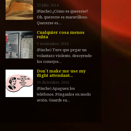
23 julio, 2014
(Pinche) ¿Cómo es quererse?
Oh, quererse es maravilloso.
Quererse es…
Cualquier cosa menos
rubia
9 noviembre, 2016
(Pinche) Tuve que pegar un
volantazo violento, desoyendo
los consejos…
Don´t make me use my
flight attendant…
30 diciembre, 2016
(Pinche) Apaguen los
teléfonos. Pónganlos en modo
avión. Guarde su…