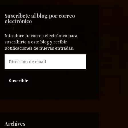
Suscríbete al blog por correo
electrónico
Introduce tu correo electrónico para
suscribirte a este blog y recibir
notificaciones de nuevas entradas.
D
i
r
e
c
c
i
ó
n
d
e
Archives
e