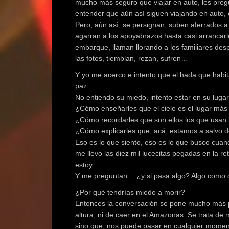
mucho más seguro que viajar en auto, les pre
entender que aún así siguen viajando en auto, 
Pero, aún así, se persignan, suben aferrados a 
agarran a los apoyabrazos hasta casi arrancarlo
embarque, llaman llorando a los familiares des
las fotos, tiemblan, rezan, sufren…
Y yo me acerco e intento que el hada que habita
paz.
No entiendo su miedo, intento estar en su luga
¿Cómo enseñarles que el cielo es el lugar má
¿Cómo recordarles que son ellos los que usan 
¿Cómo explicarles que, acá, estamos a salvo 
Eso es lo que siento, eso es lo que busco cua
me llevo las diez mil lucecitas pegadas en la 
estoy.
Y me preguntan… ¿y si pasa algo? Algo como
¿Por qué tendrías miedo a morir?
Entonces la conversación se pone mucho más pro
altura, ni de caer en el Amazonas. Se trata de 
sino que, nos puede pasar en cualquier momen