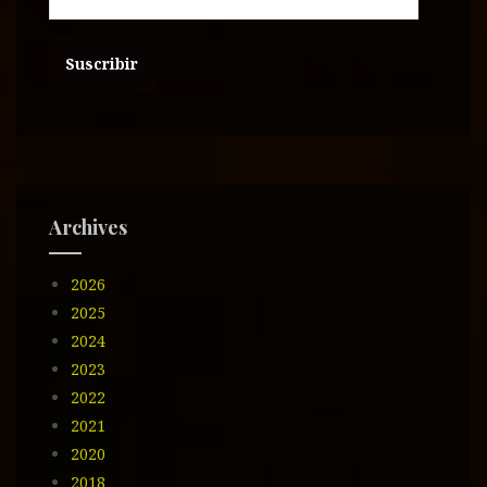
r
e
c
c
i
ó
n
d
e
Archives
e
m
2026
a
i
2025
l
2024
2023
2022
2021
2020
2018