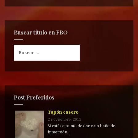
Buscar título en FBO
B
u
s
c
a
r
:
Post Preferidos
Tapón casero
2 noviembre, 2012
Si estás a punto de darte un baño de
inmersión…