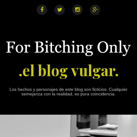
S
k
i
F
T
I
G
a
w
n
o
p
c
i
s
o
e
t
t
g
t
b
t
a
l
o
o
e
g
e
o
r
r
+
c
k
a
o
m
n
.el blog vulgar.
t
e
n
t
Los hechos y personajes de este blog son ficticios. Cualquier
semejanza con la realidad, es pura coincidencia.