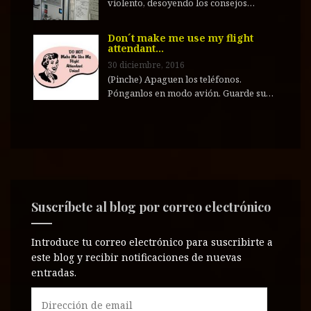
violento, desoyendo los consejos…
Don´t make me use my flight
attendant…
30 diciembre, 2016
(Pinche) Apaguen los teléfonos.
Pónganlos en modo avión. Guarde su…
Suscríbete al blog por correo electrónico
Introduce tu correo electrónico para suscribirte a
este blog y recibir notificaciones de nuevas
entradas.
D
i