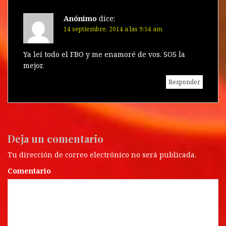
n
a
n
a
n
d
a
n
a
n
a
n
u
n
u
n
a
Anónimo
dice:
u
e
u
e
u
e
v
e
v
e
s
14 septiembre, 2014 a las 9:54 am
v
a
v
a
v
a
)
a
)
a
)
)
)
Ya leí todo el FBO y me enamoré de vos. SOS la
mejor.
Responder
Deja un comentario
Tu dirección de correo electrónico no será publicada.
Comentario