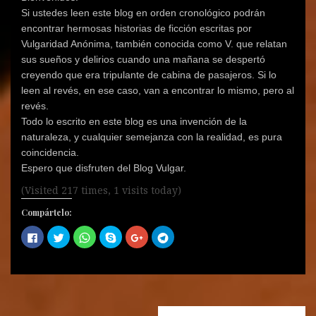
Si ustedes leen este blog en orden cronológico podrán
encontrar hermosas historias de ficción escritas por
Vulgaridad Anónima, también conocida como V. que relatan
sus sueños y delirios cuando una mañana se despertó
creyendo que era tripulante de cabina de pasajeros. Si lo
leen al revés, en ese caso, van a encontrar lo mismo, pero al
revés.
Todo lo escrito en este blog es una invención de la
naturaleza, y cualquier semejanza con la realidad, es pura
coincidencia.
Espero que disfruten del Blog Vulgar.
(Visited 217 times, 1 visits today)
Compártelo:
H
H
H
C
H
H
a
a
a
o
a
a
z
z
z
m
z
z
c
c
c
p
c
c
l
l
l
a
l
l
i
i
i
r
i
i
c
c
c
t
c
c
p
p
p
i
p
p
a
a
a
r
a
a
r
r
r
e
r
r