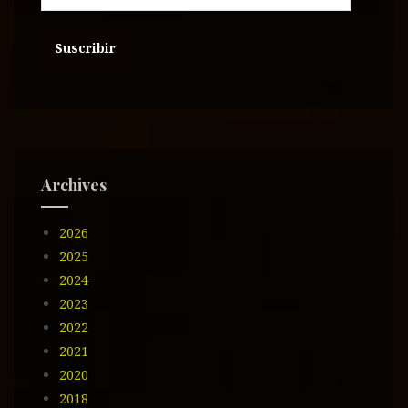
r
e
c
c
i
ó
n
d
e
Archives
e
m
2026
a
i
2025
l
2024
2023
2022
2021
2020
2018