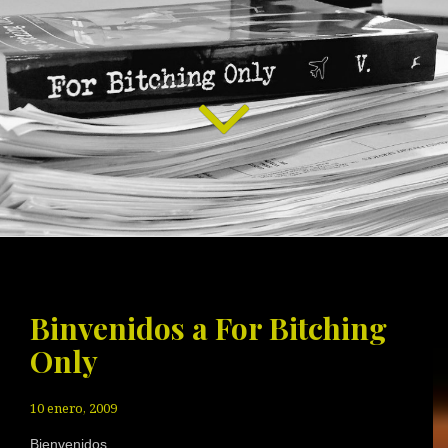
Binvenidos a For Bitching
Only
10 enero, 2009
Bienvenidos.