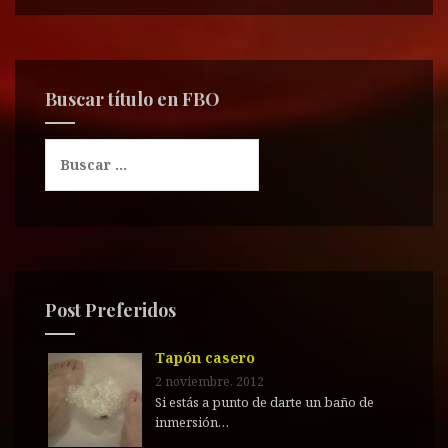
Buscar título en FBO
B
u
s
c
a
r
:
Post Preferidos
Tapón casero
2 noviembre, 2012
Si estás a punto de darte un baño de
inmersión…