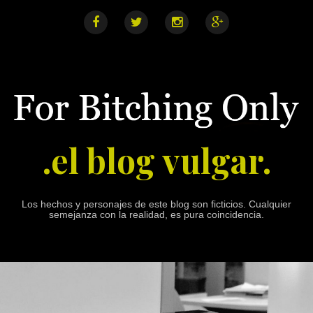
S
k
i
F
T
I
G
a
w
n
o
p
c
i
s
o
e
t
t
g
t
b
t
a
l
o
o
e
g
e
o
r
r
+
c
k
a
o
m
n
.el blog vulgar.
t
e
n
t
Los hechos y personajes de este blog son ficticios. Cualquier
semejanza con la realidad, es pura coincidencia.