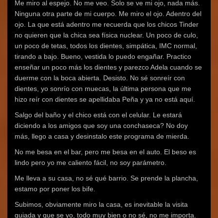
Me miro al espejo. No me veo. Solo se ve mi ojo, nada más.
Ninguna otra parte de mi cuerpo. Me miro el ojo. Adentro del
ojo. La que está adentro me recuerda que los chicos Tinder
no quieren que la chica sea física nuclear. Un poco de culo,
un poco de tetas, todos los dientes, simpática, IMC normal,
tirando a bajo. Bueno, vestida lo puedo engañar. Practico
enseñar un poco más los dientes y parezco Adela cuando se
duerme con la boca abierta. Desisto. No sé sonreír con
dientes, yo sonrío con muecas, la última persona que me
hizo reír con dientes se apellidaba Peña y ya no está aquí.
Salgo del baño y el chico está con el celular. Le estará
diciendo a los amigos que soy una conchaseca? No doy
más, llego a casa y desinstalo este programa de mierda.
No me besa en el bar, pero me besa en el auto. El beso es
lindo pero yo me caliento fácil, no soy parámetro.
Me lleva a su casa, no sé qué barrio. Se prende la plancha,
estamo por poner los bife.
Subimos, obviamente miro la casa, es inevitable la visita
guiada y que se yo, todo muy bien o no sé, no me importa.