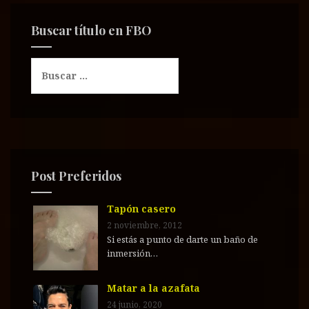
Buscar título en FBO
B
u
s
c
a
r
:
Post Preferidos
Tapón casero
2 noviembre, 2012
Si estás a punto de darte un baño de
inmersión…
Matar a la azafata
24 junio, 2020