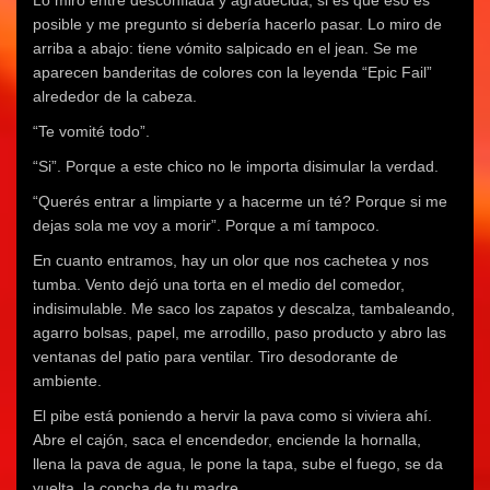
Lo miro entre desconfiada y agradecida, si es que eso es
posible y me pregunto si debería hacerlo pasar. Lo miro de
arriba a abajo: tiene vómito salpicado en el jean. Se me
aparecen banderitas de colores con la leyenda “Epic Fail”
alrededor de la cabeza.
“Te vomité todo”.
“Si”. Porque a este chico no le importa disimular la verdad.
“Querés entrar a limpiarte y a hacerme un té? Porque si me
dejas sola me voy a morir”. Porque a mí tampoco.
En cuanto entramos, hay un olor que nos cachetea y nos
tumba. Vento dejó una torta en el medio del comedor,
indisimulable. Me saco los zapatos y descalza, tambaleando,
agarro bolsas, papel, me arrodillo, paso producto y abro las
ventanas del patio para ventilar. Tiro desodorante de
ambiente.
El pibe está poniendo a hervir la pava como si viviera ahí.
Abre el cajón, saca el encendedor, enciende la hornalla,
llena la pava de agua, le pone la tapa, sube el fuego, se da
vuelta, la concha de tu madre.