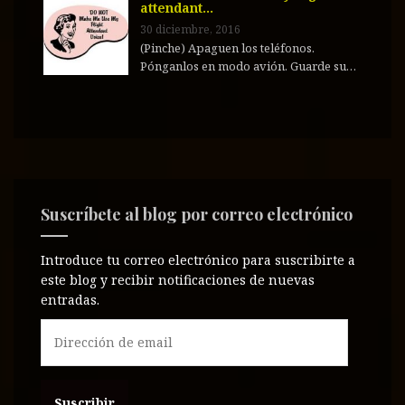
attendant…
30 diciembre, 2016
(Pinche) Apaguen los teléfonos.
Pónganlos en modo avión. Guarde su…
Suscríbete al blog por correo electrónico
Introduce tu correo electrónico para suscribirte a
este blog y recibir notificaciones de nuevas
entradas.
D
i
r
e