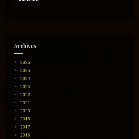
c
c
i
ó
n
d
e
Archives
e
m
2026
a
i
2025
l
2024
2023
2022
2021
2020
2018
2017
2016