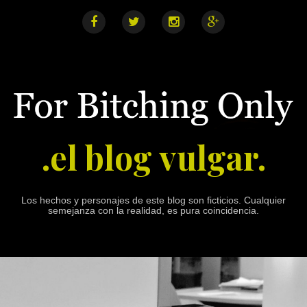
S
k
i
F
T
I
G
a
w
n
o
p
c
i
s
o
e
t
t
g
t
b
t
a
l
o
o
e
g
e
o
r
r
+
c
k
a
o
m
n
.el blog vulgar.
t
e
n
t
Los hechos y personajes de este blog son ficticios. Cualquier
semejanza con la realidad, es pura coincidencia.