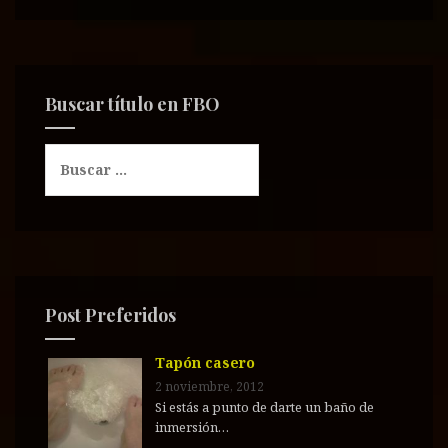
Buscar título en FBO
B
u
s
c
a
r
:
Post Preferidos
Tapón casero
2 noviembre, 2012
Si estás a punto de darte un baño de
inmersión…