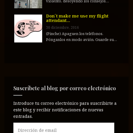
violento, desoyendo los consejos…
Don´t make me use my flight
attendant…
30 diciembre, 2016
(Pinche) Apaguen los teléfonos.
Pónganlos en modo avión. Guarde su…
Suscríbete al blog por correo electrónico
Introduce tu correo electrónico para suscribirte a
este blog y recibir notificaciones de nuevas
entradas.
D
i