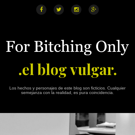
S
k
i
F
T
I
G
a
w
n
o
p
c
i
s
o
e
t
t
g
t
b
t
a
l
o
o
e
g
e
o
r
r
+
c
k
a
o
m
n
.el blog vulgar.
t
e
n
t
Los hechos y personajes de este blog son ficticios. Cualquier
semejanza con la realidad, es pura coincidencia.