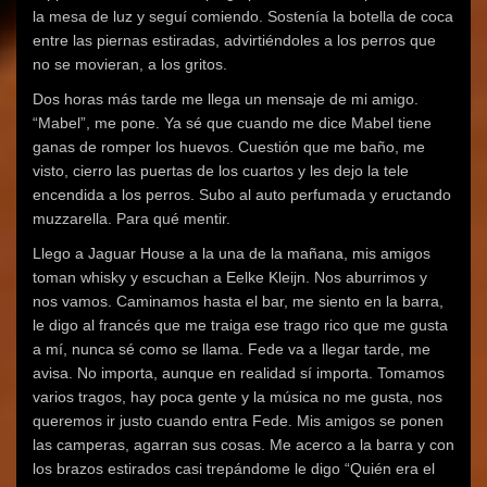
la mesa de luz y seguí comiendo. Sostenía la botella de coca
entre las piernas estiradas, advirtiéndoles a los perros que
no se movieran, a los gritos.
Dos horas más tarde me llega un mensaje de mi amigo.
“Mabel”, me pone. Ya sé que cuando me dice Mabel tiene
ganas de romper los huevos. Cuestión que me baño, me
visto, cierro las puertas de los cuartos y les dejo la tele
encendida a los perros. Subo al auto perfumada y eructando
muzzarella. Para qué mentir.
Llego a Jaguar House a la una de la mañana, mis amigos
toman whisky y escuchan a Eelke Kleijn. Nos aburrimos y
nos vamos. Caminamos hasta el bar, me siento en la barra,
le digo al francés que me traiga ese trago rico que me gusta
a mí, nunca sé como se llama. Fede va a llegar tarde, me
avisa. No importa, aunque en realidad sí importa. Tomamos
varios tragos, hay poca gente y la música no me gusta, nos
queremos ir justo cuando entra Fede. Mis amigos se ponen
las camperas, agarran sus cosas. Me acerco a la barra y con
los brazos estirados casi trepándome le digo “Quién era el