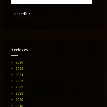
r
e
c
c
i
ó
n
d
e
Archives
e
m
2026
a
i
2025
l
2024
2023
2022
2021
2020
2018