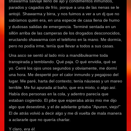
shawarma salvaje lleno de ajo y condimentos inmundos,
parados y cagados de frío, porque a una de las nenas se le
antojó. Shawarma y birra, y nos fuimos a ver a un dj que no
sabíamos quién era, en una especie de casa llena de humo
y dudosas salidas de emergencia. Terminé sentada en un
sillón arriba de las camperas de los drogados desconocidos,
eructando shawarma con el teléfono en la mano. Me dormía,
pero no podía irme, tenía que llevar a todos a sus casas.
Una asco se sentó al lado mío a mandibulearme toda
transpirada y temblando. Qué paja. O qué envidia, qué se
yo. Cerré los ojos unos segundos y obviamente, me dormí
una hora. Me desperté por el calor inmundo y pegajoso del
lugar. Me paré, harta del contexto; tenía náuseas y un mareo
terrible. Me fui apurada al baño, que era mixto, o algo así.
Había dos personas en la cola, y adentro parecía que
estaban cogiendo. El pibe que esperaba atrás mio me dijo
algo que desestimé, y el de adelante gritaba “Apuren, viejo!”
El de atrás volvió a decir algo y me di vuelta de mala manera
a aclararle que no quería charlar.
Y claro,
era él.