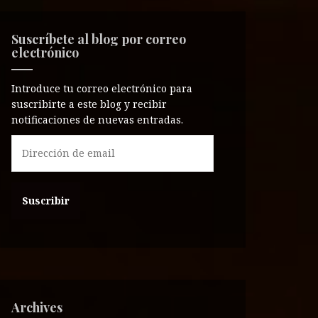
Suscríbete al blog por correo
electrónico
Introduce tu correo electrónico para
suscribirte a este blog y recibir
notificaciones de nuevas entradas.
D
i
r
e
c
c
i
ó
n
d
e
Archives
e