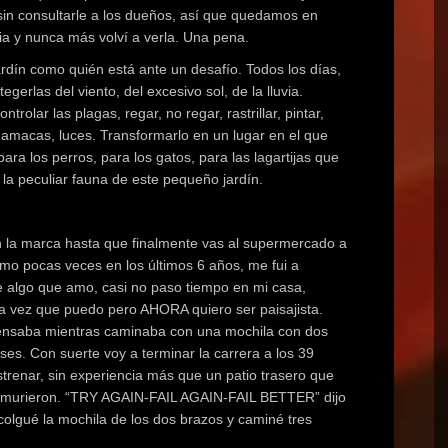
sin consultarle a los dueños, así que quedamos en
ria y nunca más volví a verla. Una pena.
dín como quién está ante un desafío. Todos los días,
egerlas del viento, del excesivo sol, de la lluvia.
rolar las plagas, regar, no regar, rastrillar, pintar,
, hamacas, luces. Transformarlo en un lugar en el que
ara los perros, para los gatos, para las lagartijas que
 la peculiar fauna de este pequeño jardín.
n la marca hasta que finalmente vas al supermercado a
mo pocas veces en los últimos 6 años, me fui a
 de algo que amo, casi no paso tiempo en mi casa,
da vez que puedo pero AHORA quiero ser paisajista.
 pensaba mientras caminaba con una mochila con dos
ses. Con suerte voy a terminar la carrera a los 39
strenar, sin experiencia más que un patio trasero que
no murieron. “TRY AGAIN-FAIL AGAIN-FAIL BETTER” dijo
 colgué la mochila de los dos brazos y caminé tres