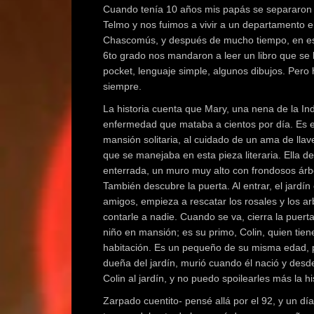
Cuando tenía 10 años mis papás se separaron
Telmo y nos fuimos a vivir a un departamento
Chascomús, y después de mucho tiempo, en ese
6to grado nos mandaron a leer un libro que se l
pocket, lenguaje simple, algunos dibujos. Pero 
siempre.
La historia cuenta que Mary, una nena de la Ind
enfermedad que mataba a cientos por día. Es env
mansión solitaria, al cuidado de un ama de llave
que se manejaba en esta pieza literaria. Ella d
enterrada, un muro muy alto con frondosos árbo
También descubre la puerta. Al entrar, el jard
amigos, empieza a rescatar los rosales y los arb
contarle a nadie. Cuando se va, cierra la puert
niño en mansión; es su primo, Colin, quien ti
habitación. Es un pequeño de su misma edad, p
dueña del jardín, murió cuando él nació y desd
Colin al jardín, y no puedo spoilearles más la h
Zarpado cuentito- pensé allá por el 92, y un dí