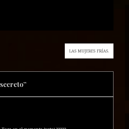
LAS MUJERES FRÍAS.
 secreto
”