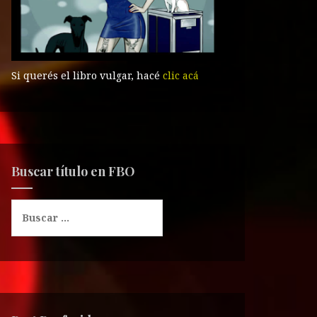
Si querés el libro vulgar, hacé
clic acá
Buscar título en FBO
B
u
s
c
a
r
: