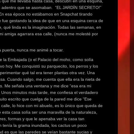
 que me llevaba hasta casa, descubrí en una esquina,
les adentro que se asomaban. “EL JARDÍN SECRETO!”
. En esa época no estábamos en Snapchat tirando
e fue gestando la idea de que en una esquina cerca de
e, qué linda es la imaginación. Todas las semanas, en
mi amiga agarrara esa calle, (nunca me molesté por
a puerta, nunca me animé a tocar.
 la Embajada (o el Palacio del moho, como solía
o hoy. Me conquistó su parquecito, los perros y los
erimentar qué tal era tener plantas otra vez. Una
a. Cuando salgo, me cuenta que ella era la nieta de
ás. Me señala una ventana y me dice “esa era mi
s. Unos minutos más tarde, me confiesa el verdadero
uito escrito que cuelga de la pared me dice “Ese
 calle, lo hice con mi abuelo, es lo único que queda de
 esta casa solía ser una maravilla de la naturaleza,
ores, formas y que le apenaba ver la casa tan
n tenía la grama inundada, los cactus un poco
dad es que las paredes se veían bastante sucias y