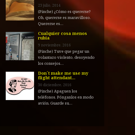
23 julio, 2014
(Pinche) ¿Cómo es quererse?
Oh, quererse es maravilloso.
Quererse es…
Cualquier cosa menos
rubia
9 noviembre, 2016
(Pinche) Tuve que pegar un
volantazo violento, desoyendo
los consejos…
Don´t make me use my
flight attendant…
30 diciembre, 2016
(Pinche) Apaguen los
teléfonos. Pónganlos en modo
avión. Guarde su…