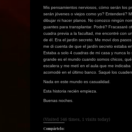
Mis pensamientos nerviosos, cómo serán los p
serán jóvenes o viejos como yo? Entenderé? M
dibujar ni hacer planos. No conozco ningún no
guantes para transplantar. Podré? Fracasaré o
cuadra previa a la facultad, me encontré con 
de él. Era el jardín secreto. Me moví dos pasos
me di cuenta de que el jardín secreto estaba en 
Estaba a solo 4 cuadras de mi casa y nunca lo
grande es el mundo cuando somos chicos, qué 
escalera y me metí en el aula que me indicaba la
acomodé en el último banco. Saqué los cuadern
Nada en este mundo es casualidad.
Esta historia recién empieza.
Buenas noches.
(Visited 546 times, 1 visits today)
Compártelo: