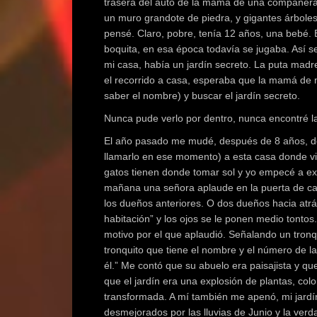
trasera del auto de la mamá de una compañera
un muro grandote de piedra, y gigantes árbo
pensé. Claro, pobre, tenía 12 años, una bebé
boquita, en esa época todavía se jugaba. Así s
mi casa, había un jardín secreto. La puta madr
el recorrido a casa, esperaba que la mamá de 
saber el nombre) y buscar el jardín secreto.
Nunca pude verlo por dentro, nunca encontré l
El año pasado me mudé, después de 8 años, de
llamarlo en ese momento) a esta casa donde viv
gatos tienen donde tomar sol y yo empecé a exp
mañana una señora aplaude en la puerta de cas
los dueños anteriores. O dos dueños hacia atr
habitación” y los ojos se le ponen medio tonto
motivo por el que aplaudió. Señalando un tronq
tronquito que tiene el nombre y el número de la
él.” Me contó que su abuelo era paisajista y que
que el jardín era una explosión de plantas, col
transformada. A mí también me apenó, mi jardí
desmejorados por las lluvias de Junio y la ver