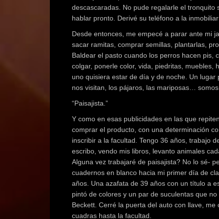
descascaradas. No pude regalarle el tronquito 
hablar pronto. Derivé su teléfono a la inmobilia
Desde entonces, me empecé a parar ante mi jar
sacar ramitas, comprar semillas, plantarlas, prot
Baldear el pasto cuando los perros hacen pis, cont
colgar, ponerle color, vida, piedritas, muebles
uno quisiera estar de día y de noche. Un lugar p
nos visitan, los pájaros, las mariposas… somos
“Paisajista.”
Y como en esas publicidades en las que repite
comprar el producto, con una determinación co
inscribir a la facultad. Tengo 36 años, trabajo
escribo, vendo mis libros, levanto animales ca
Alguna vez trabajaré de paisajista? No lo sé-
cuadernos en blanco hacia mi primer día de cla
años. Una azafata de 39 años con un título a e
pintó de colores y un par de suculentas que 
Beckett. Cerré la puerta del auto con llave, me
cuadras hasta la facultad.