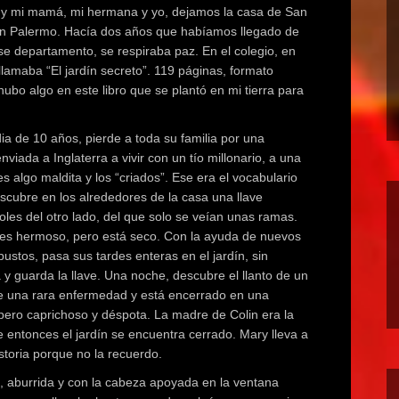
 y mi mamá, mi hermana y yo, dejamos la casa de San
 en Palermo. Hacía dos años que habíamos llegado de
 departamento, se respiraba paz. En el colegio, en
lamaba “El jardín secreto”. 119 páginas, formato
hubo algo en este libro que se plantó en mi tierra para
ia de 10 años, pierde a toda su familia por una
iada a Inglaterra a vivir con un tío millonario, a una
s algo maldita y los “criados”. Ese era el vocabulario
escubre en los alrededores de la casa una llave
les del otro lado, del que solo se veían unas ramas.
ín es hermoso, pero está seco. Con la ayuda de nuevos
ustos, pasa sus tardes enteras en el jardín, sin
a y guarda la llave. Una noche, descubre el llanto de un
ene una rara enfermedad y está encerrado en una
ero caprichoso y déspota. La madre de Colin era la
e entonces el jardín se encuentra cerrado. Mary lleva a
istoria porque no la recuerdo.
a, aburrida y con la cabeza apoyada en la ventana