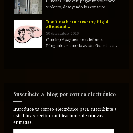
(Pinche) Tuve que pegar un volantazo
violento, desoyendo los consejos…
Don´t make me use my flight
attendant…
30 diciembre, 2016
(Pinche) Apaguen los teléfonos.
Pónganlos en modo avión. Guarde su…
Suscríbete al blog por correo electrónico
Introduce tu correo electrónico para suscribirte a
este blog y recibir notificaciones de nuevas
entradas.
D