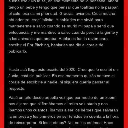
suena eso? No lo sé, en ese momento no lo pensaba. Ahora
tengo un bebé y tengo que pensar qué toallitas no le paspan
el culo, esa es mi prioridad. Gracias, aviones. Crecí mucho
ahí adentro, crecí infinito. Y hablarles me sirvió para
mantenerme a salvo cuando se murió mi papá y sentí que
enloquecía, y me mantuvo a salvo cuando perdí a la gente y
a los animales que amaba. Hablarles fue la razón para
escribir el For Bitching, hablarles me dio el coraje de
publicarlo.
Hasta acá llega este escrito del 2020. Creo que lo escribí en
Junio, está sin publicar. En ese momento quizás no tuve el
coraje de escribirle a nadie, ni siquiera quería pensar al
respecto.
Pasó un año desde aquella vez que por medio de un zoom,
nos dijeron que si firmábamos el retiro voluntario y nos
íbamos unos cuantos, íbamos a ser los héroes que salvaran
la empresa y los primeros en ser tenidos en cuenta a la hora
de reincorporar. Si les creímos? No, no les creímos. Hace