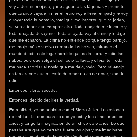
voy a dormir enojada, y me aguanto las lágrimas y prometo
que cuando vaya a firmar el retiro voy a llevar el ipad y le voy
a rayar toda la pantalla, total qué me importa, que se jodan,
se van a tener que comprar otro. Toda enojada me levanto y
toda enojada desayuno. Toda enojada voy al chino y le digo
que me echaron. La china no entiende porque tengo barbijo,
me enojo más y vuelvo cargando las bolsas, mirando el
mundo desde este lugar horrible que es la tierra, y odio las
nubes, odio que salga el sol, odio la lluvia y el viento. Todo
me hace acordar al novio que me dejó, todo. Pero mi enojo
es tan grande que mi carta de amor no es de amor, sino de
odio.
Entonces, claro, sucede.
Entonces, decido decirles la verdad.
En realidad, yo no hablaba con el Sierra Juliet. Los aviones
no hablan. Lo que pasa es que yo estoy loca hace muchos
años, y tengo la imaginación de un chico de 5 años. Lo que
pasaba era que yo cerraba fuerte los ojos y me imaginaba
que por la ventana de la habitación donde ahora escribo, se