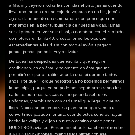
a Miami y cayeron todas las comidas al piso, jamás cuando
llevé una tortuga en una caja de zapatos en un bin, jamás
agarrar la mano de una compañera que pensó que nos
moríamos en la peor turbulencia de nuestras vidas, jamás
ser el primero en ver salir el sol, o dormirme con el zumbido
de motores en la fila 40, o sostenerme los ojos con
escarbadientes a las 4 am con todo el avión apagado…
jamás, jamás, jamás lo voy a olvidar.
De todas las despedidas que escribí y que seguiré
escribiendo, es en ésta, y solamente en ésta que me
permitiré ser por un ratito, aquella que fui durante tantos
años. Por qué? Porque nosotros ya no podemos permitirnos
la nostalgia, porque ya no podemos seguir arrastrando las
cadenas por nuestras casas, moqueando sobre los
uniformes, y temblando con cada mail que llega, o que no
llega. Necesitamos empezar a planear en qué vamos a
convertirnos pasado mañana, cuando estos señores hayan
hecho las valijas y elijan un nuevo destino donde poner
NUESTROS aviones. Porque mientras le cambien el nombre
a NUESTROS aviones, mientras los pinten con ese