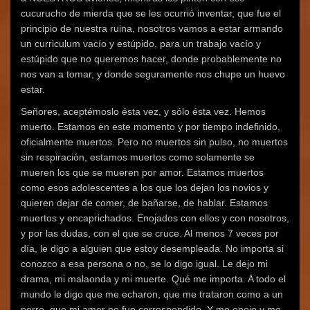
cucurucho de mierda que se les ocurrió inventar, que fue el
principio de nuestra ruina, nosotros vamos a estar armando
un curriculum vacío y estúpido, para un trabajo vacío y
estúpido que no queremos hacer, donde probablemente no
nos van a tomar, y donde seguramente nos chupe un huevo
estar.
Señores, aceptémoslo ésta vez, y sólo ésta vez. Hemos
muerto. Estamos en este momento y por tiempo indefinido,
oficialmente muertos. Pero no muertos sin pulso, no muertos
sin respiración, estamos muertos como solamente se
mueren los que se mueren por amor. Estamos muertos
como esos adolescentes a los que los dejan los novios y
quieren dejar de comer, de bañarse, de hablar. Estamos
muertos y encaprichados. Enojados con ellos y con nosotros,
y por las dudas, con el que se cruce. Al menos 7 veces por
día, le digo a alguien que estoy desempleada. No importa si
conozco a esa persona o no, se lo digo igual. Le dejo mi
drama, mi malaonda y mi muerte. Qué me importa. A todo el
mundo le digo que me echaron, que me trataron como a un
perro, que mi amor no fue correspondido. Y me enojo y me