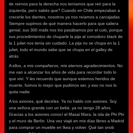
de reirnos para la derecha nos teníamos que reir para la
izquierda, pero sabés que? Cuando en Chile empezaban a
crecerle los dientes, nosotros ya nos reíamos a carcajadas.
Siempre supimos de qué manera hacerlo para que saliera
genial, sus 300 mails nos los pasábamos por el culo, porque
sus procedimientos de chuparle la pija al comodoro black de
la 1 juliet nos tenía sin cuidado. La pija no se chupa en la 1
juliet, todo el mundo sabe que se chupa en el galley de
atrás.
A ellos, a mis compañeros, mis eternos agradecimientos. No
me van a alcanzar los años de vida para recordar todo lo
que viví. Y les recuerdo que aunque estemos heridos de
muerte, fuimos lo mejor que pudimos ser, y eso no nos lo
quita nadie.
A los aviones, qué decirles. Ya no hablo con aviones. Soy
una señora grande con un bebé, ya no tengo 28 años.
Gracias a los aviones conocí el Masai Mara, la isla de Phi Phi
y el muro de Berlín. Una vez viajé en mis días libres a Madrid
para comprar un mueble en Ikea y volver. Qué tan snob