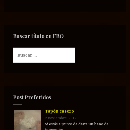
Buscar título en FBO
B
u
s
c
a
r
:
Post Preferidos
Tapón casero
2 noviembre, 2012
Si estás a punto de darte un baño de
inmersión…