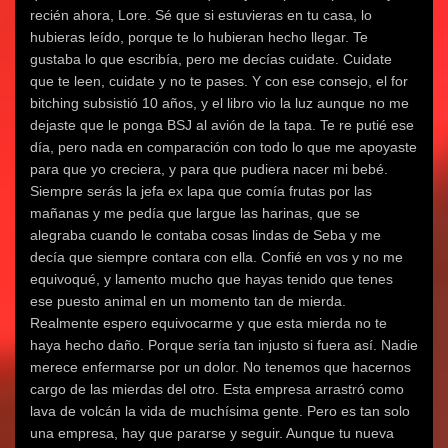
recién ahora, Lore. Sé que si estuvieras en tu casa, lo
hubieras leído, porque te lo hubieran hecho llegar. Te
gustaba lo que escribía, pero me decías cuidate. Cuidate
que te leen, cuidate y no te pases. Y con ese consejo, el for
bitching subsistió 10 años, y el libro vio la luz aunque no me
dejaste que le ponga BSJ al avión de la tapa. Te re putié ese
día, pero nada en comparación con todo lo que me apoyaste
para que yo creciera, y para que pudiera nacer mi bebé.
Siempre serás la jefa ex lapa que comía frutas por las
mañanas y me pedía que largue las harinas, que se
alegraba cuando le contaba cosas lindas de Seba y me
decía que siempre contara con ella. Confié en vos y no me
equivoqué, y lamento mucho que hayas tenido que tenes
ese puesto animal en un momento tan de mierda.
Realmente espero equivocarme y que esta mierda no te
haya hecho daño. Porque sería tan injusto si fuera así. Nadie
merece enfermarse por un dolor. No tenemos que hacernos
cargo de las mierdas del otro. Esta empresa arrastró como
lava de volcán la vida de muchísima gente. Pero es tan solo
una empresa, hay que pararse y seguir. Aunque tu nueva