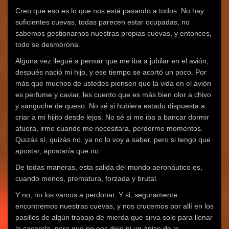
Creo que eso es lo que nos está pasando a todos. No hay
suficientes cuevas, todas parecen estar ocupadas, no
sabemos gestionarnos nuestras propias cuevas, y entonces,
todo se desmorona.
Alguna vez llegué a pensar que me iba a jubilar en el avión,
después nació mi hijo, y ese tiempo se acortó un poco. Por
más que muchos de ustedes piensen que la vida en el avión
es perfume y caviar, les cuento que es más bien olor a chivo
y sanguche de queso. No sé si hubiera estado dispuesta a
criar a mi hijito desde lejos. No sé si me iba a bancar dormir
afuera, irme cuando me necesitara, perderme momentos.
Quizás sí, quizás no, ya no lo voy a saber, pero si tengo que
apostar, apostaría que no.
De todas maneras, esta salida del mundo aeronáutico es,
cuando menos, prematura, forzada y brutal.
Y no, no los vamos a perdonar. Y si, seguramente
encontremos nuestras cuevas, y nos crucemos por allí en los
pasillos de algún trabajo de mierda que sirva solo para llenar
la cacerola, pero que no nos deje ni un ápice de la