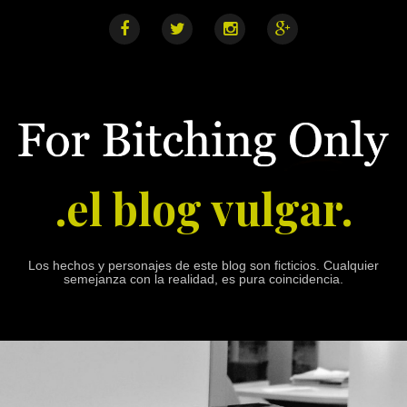
S
k
i
F
T
I
G
a
w
n
o
p
c
i
s
o
e
t
t
g
t
b
t
a
l
o
o
e
g
e
o
r
r
+
c
k
a
o
m
n
.el blog vulgar.
t
e
n
t
Los hechos y personajes de este blog son ficticios. Cualquier
semejanza con la realidad, es pura coincidencia.