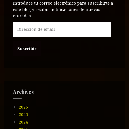
Introduce tu correo electrónico para suscribirte a
este blog y recibir notificaciones de nuevas
entradas.
D
i
r
e
c
c
i
ó
n
d
e
Archives
e
m
2026
a
i
2025
l
2024