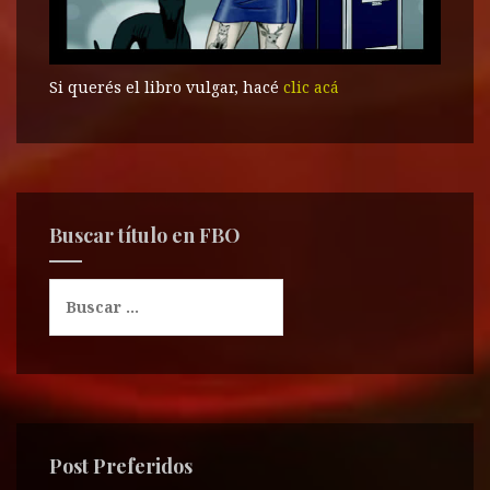
Si querés el libro vulgar, hacé
clic acá
Buscar título en FBO
B
u
s
c
a
r
:
Post Preferidos