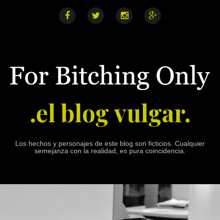
S
k
i
F
T
I
G
a
w
n
o
p
c
i
s
o
e
t
t
g
t
b
t
a
l
o
o
e
g
e
o
r
r
+
c
k
a
o
m
n
.el blog vulgar.
t
e
n
t
Los hechos y personajes de este blog son ficticios. Cualquier
semejanza con la realidad, es pura coincidencia.