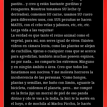
pastito… y creo q están bastante gorditas y
rozagantes. Nosotros tomamos SU leche (y
derivados), comemos SU carne, usamos SU cuero
para diferentes usos, con SUS pezuñas se hacen
MATES, con el cebo velas y jabones, etc, etc, etc.
Larga vida a las vaquitas!
La verdad es que tanto el reino animal como el
vegetal, para mí, son seres igual de vivos. Existen
videos en cámara lenta, como las plantas se alejan
de cuchillos, tijeras o cualquier cosa que se acerca
para agredirlas, también muchas poseen espinos,
no por nada… no comparto los extremos. Ninguno
y en ningún ámbito o área. Creo que todos los
fanatismos son nocivos. Y me molesta horrores la
incoherencia de las personas. "Como hongos,
plantas y semillas, me baño con limón, aguante la
bicicleta, cuidemos el planeta, pero… me compré
en la feria jipi un morral de piel de oso panda
divino y cdo te vas a la India, la bici te la metés en
el hoyo, o de mochila al Machu Picchu, le hacés