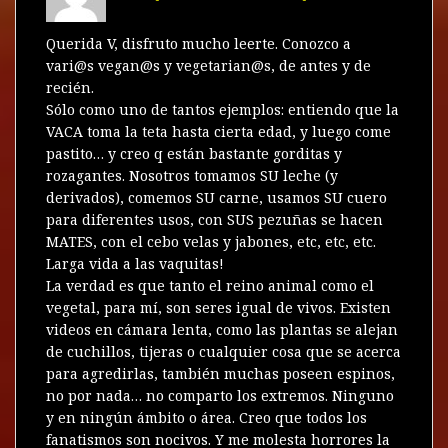
Querida V, disfruto mucho leerte. Conozco a
vari@s vegan@s y vegetarian@s, de antes y de
recién.
Sólo como uno de tantos ejemplos: entiendo que la
VACA toma la teta hasta cierta edad, y luego come
pastito… y creo q están bastante gorditas y
rozagantes. Nosotros tomamos SU leche (y
derivados), comemos SU carne, usamos SU cuero
para diferentes usos, con SUS pezuñas se hacen
MATES, con el cebo velas y jabones, etc, etc, etc.
Larga vida a las vaquitas!
La verdad es que tanto el reino animal como el
vegetal, para mí, son seres igual de vivos. Existen
videos en cámara lenta, como las plantas se alejan
de cuchillos, tijeras o cualquier cosa que se acerca
para agredirlas, también muchas poseen espinos,
no por nada… no comparto los extremos. Ninguno
y en ningún ámbito o área. Creo que todos los
fanatismos son nocivos. Y me molesta horrores la