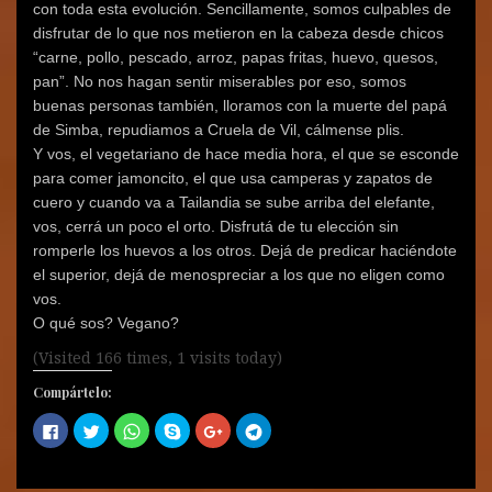
con toda esta evolución. Sencillamente, somos culpables de
disfrutar de lo que nos metieron en la cabeza desde chicos
“carne, pollo, pescado, arroz, papas fritas, huevo, quesos,
pan”. No nos hagan sentir miserables por eso, somos
buenas personas también, lloramos con la muerte del papá
de Simba, repudiamos a Cruela de Vil, cálmense plis.
Y vos, el vegetariano de hace media hora, el que se esconde
para comer jamoncito, el que usa camperas y zapatos de
cuero y cuando va a Tailandia se sube arriba del elefante,
vos, cerrá un poco el orto. Disfrutá de tu elección sin
romperle los huevos a los otros. Dejá de predicar haciéndote
el superior, dejá de menospreciar a los que no eligen como
vos.
O qué sos? Vegano?
(Visited 166 times, 1 visits today)
Compártelo:
H
H
H
C
H
H
a
a
a
o
a
a
z
z
z
m
z
z
c
c
c
p
c
c
l
l
l
a
l
l