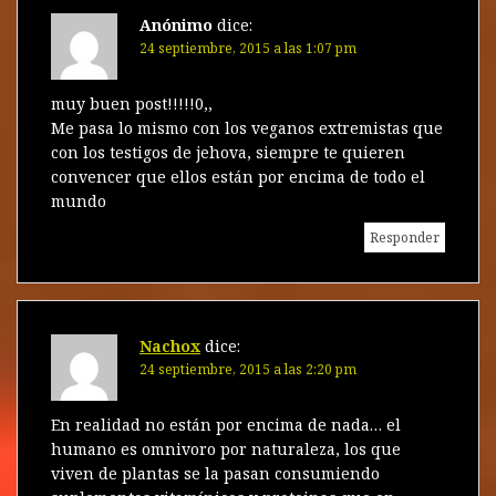
e
n
e
n
e
r
n
t
n
t
n
Anónimo
dice:
t
a
t
a
t
a
24 septiembre, 2015 a las 1:07 pm
a
n
a
n
a
n
a
n
a
n
d
a
n
a
n
a
n
u
n
u
n
a
muy buen post!!!!!0,,
u
e
u
e
u
e
v
e
v
e
s
Me pasa lo mismo con los veganos extremistas que
v
a
v
a
v
a
)
a
)
a
con los testigos de jehova, siempre te quieren
)
)
)
convencer que ellos están por encima de todo el
mundo
Responder
Nachox
dice:
24 septiembre, 2015 a las 2:20 pm
En realidad no están por encima de nada… el
humano es omnivoro por naturaleza, los que
viven de plantas se la pasan consumiendo