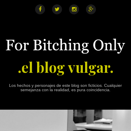
S
k
i
F
T
I
G
a
w
n
o
p
c
i
s
o
e
t
t
g
t
b
t
a
l
o
o
e
g
e
o
r
r
+
c
k
a
o
m
n
.el blog vulgar.
t
e
n
t
Los hechos y personajes de este blog son ficticios. Cualquier
semejanza con la realidad, es pura coincidencia.