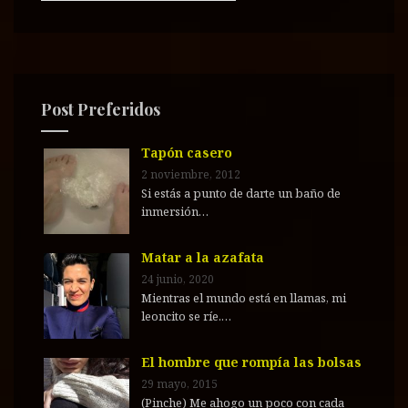
s
c
a
r
:
Post Preferidos
Tapón casero
2 noviembre, 2012
Si estás a punto de darte un baño de
inmersión…
Matar a la azafata
24 junio, 2020
Mientras el mundo está en llamas, mi
leoncito se ríe.…
El hombre que rompía las bolsas
29 mayo, 2015
(Pinche) Me ahogo un poco con cada