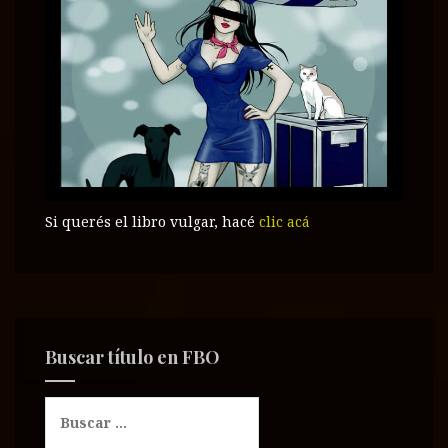
Si querés el libro vulgar, hacé
clic acá
Buscar título en FBO
B
u