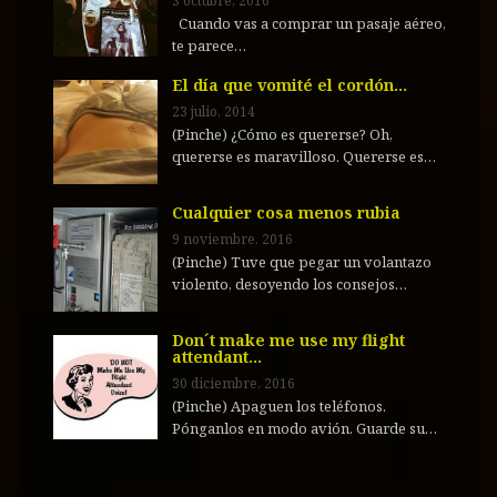
3 octubre, 2016
Cuando vas a comprar un pasaje aéreo,
te parece…
El día que vomité el cordón…
23 julio, 2014
(Pinche) ¿Cómo es quererse? Oh,
quererse es maravilloso. Quererse es…
Cualquier cosa menos rubia
9 noviembre, 2016
(Pinche) Tuve que pegar un volantazo
violento, desoyendo los consejos…
Don´t make me use my flight
attendant…
30 diciembre, 2016
(Pinche) Apaguen los teléfonos.
Pónganlos en modo avión. Guarde su…