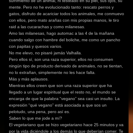
sufrimiento de un animal, ni testeado en su piel, sus ojos, su
mente. Pero no he evolucionado tanto: rescato perros y
gatos, disfruto de acariciar todos los animales, me conmuevo
con ellos, pero mato arañas con mis propias manos, le tiro
raid a las cucarachas y como milanesas.
Amo las milanesas, hago automac a las 4 de la mañana
cuando salgo con hambre del boliche, me como un pancho
con papitas y quesos varios.
No me elevo, no pisaré jamás Valhalla.
Pero ellos sí, son una raza superior, ellos no consumen
ningún tipo de producto derivado de animales, no se tientan,
no lo extrañan, simplemente no les hace falta.
Más y más aplausos.
Mientras ellos creen que son una raza superior que ha
llegado a un lugar espiritual que el resto no, el mundo se
encarga de que la palabra “vegano” sea casi un insulto. La
expresión “qué vegano” está asociada a que sos un
pelotudo, una pena, pero así es.
Saben lo que me jode a mí?
El vegetariano que se hizo vegetariano hace 25 minutos y va
por la vida diciéndole a los demás lo que deberían comer. Te