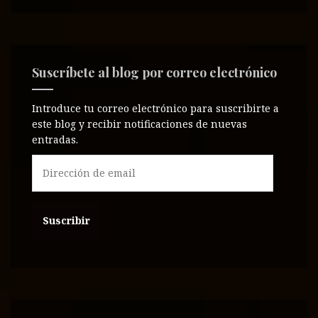
Suscríbete al blog por correo electrónico
Introduce tu correo electrónico para suscribirte a
este blog y recibir notificaciones de nuevas
entradas.
D
i
r
e
c
c
i
ó
n
d