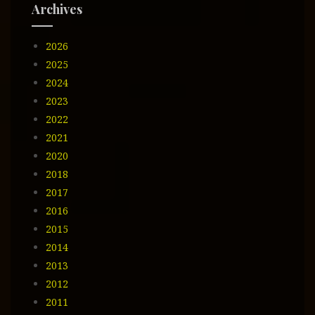
e
Archives
e
m
2026
a
i
2025
l
2024
2023
2022
2021
2020
2018
2017
2016
2015
2014
2013
2012
2011