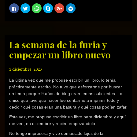
H
H
H
C
H
H
a
a
a
o
a
a
z
z
z
m
z
z
c
c
c
p
c
c
l
l
l
a
l
l
i
i
i
r
i
i
c
c
c
t
c
c
p
p
p
i
p
p
a
a
a
r
a
a
r
r
r
e
r
r
La semana de la furia y
a
a
a
n
a
a
c
c
c
S
c
c
empezar un libro nuevo
o
o
o
k
o
o
m
m
m
y
m
m
p
p
p
p
p
p
a
a
a
e
a
a
r
r
r
(
r
r
2 diciembre, 2025
t
t
t
S
t
t
i
i
i
e
i
i
r
r
r
a
r
r
La última vez que me propuse escribir un libro, lo tenía
e
e
e
b
e
e
n
n
n
r
n
n
prácticamente escrito. No tuve que esforzarme por buscar
F
T
W
e
G
T
a
w
h
e
o
e
un tema porque 9 años de blog eran temas suficientes. Lo
c
i
a
n
o
l
e
t
t
u
g
e
único que tuve que hacer fue sentarme a imprimir todo y
b
t
s
n
l
g
o
e
A
a
e
r
decidir qué cosas eran una basura y qué cosas podían zafar.
o
r
p
v
+
a
k
(
p
e
(
m
Esta vez, me propuse escribir un libro para diciembre y aquí
(
S
(
n
S
(
S
e
S
t
e
S
me ven, en diciembre y recién empezándolo.
e
a
e
a
a
e
a
b
a
n
b
a
b
r
b
a
r
b
No tengo impresora y vivo demasiado lejos de la
r
e
r
n
e
r