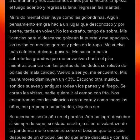
a la mañana y nos acostamos antes por la noche. Empieza
el fuego adentro y regresa la lana, regresan las mantas.
Mi ruido mental disminuye como las golondrinas. Algún
pensamiento emigra hacia un lugar que desconozco y por
suerte, tarda en volver. No los extraño, tengo de sobra. Mis
licencias para el descanso golpean la puerta y me apaciguo,
las recibo en medias gordas y pelos en la ropa. Me vuelvo
más cafetera, dulcera, guisera. Me sacan a bailar
sobretodos grandes que me envuelven hasta el piso
mientras acaricio con las puntas de los dedos su relieve de
bolitas de mala calidad. Vuelvo a ser yo, me encuentro. Mis
malhumores disminuyen un 43%. Escucho otra música,
sonidos suaves y antiguos rodean los panes y el fuego. Se
cortan las visitas, nadie quiere ir al campo con frío. Nos
encontramos con los silencios cara a cara y como todos los
años, me propongo no pelearlos, dejarlos ser.
Se acerca mi sexto año en el paraíso. Aún no logro descubrir
si siempre lo supe, si estaba escrito, o si en el volantazo de
la pandemia me lo encontré como el bosque que te recibe
después de un choque. Siento que entré descalza y con frío