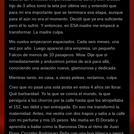
hijo de 3 años tomó la teta por última vez y entendió que
para mí era importante que se terminara esa etapa, aunque
para él aún no era el momento. Decidí que ya era suficiente
pero él lo sufrió. Y entonces, en ESA madre me empecé a
transformar. La madre culpa.
Mis vuelos empezaron espaciados. Cada seis meses, una
vez por año. Luego apareció otra empresa, un pequeño
Falcon de menos de 10 pasajeros. Wow. Dije que sí
inmediatamente y anduvimos juntos de acá para allá,
conociendo una aviación nueva, glamourosa y dedicada.
Mientras tanto, en casa, a veces peleas, reclamos, culpa.
Creo que no pasé una sola posta en estos 4 años sin llorar.
Qué barbaridad. Yo la que se comía el mundo, la que
persiguía a los chorros por la calle hasta que los atropellaba
el 152, tan débil y tan entregada. En eso me transformó la
maternidad. Antes, me vestía con dos trapos y salía a la calle
con mi perfume y mis 15 pesos. Me metía en El Dorado y
aprendía a bailar como la Baronesa Ditra al ritmo de Juan
Pryor. Cruzaba Rodríguez Peña con una boa blanca y negra