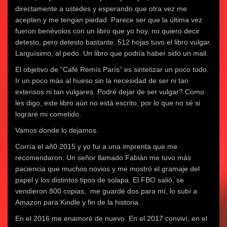
b
t
s
n
l
g
o
e
A
a
e
r
directamente a ustedes y esperando que otra vez me
o
r
p
v
+
a
acepten y me tengan piedad. Parece ser que la última vez
k
(
p
e
(
m
(
S
(
n
S
(
fueron benévolos con un libro que yo hoy, no quiero decir
S
e
S
t
e
S
e
a
e
a
a
e
detesto, pero detesto bastante. 512 hojas tuvo el libro vulgar.
a
b
a
n
b
a
b
r
b
a
r
b
Larguísimo, al pedo. Un libro que podría haber sido un mail.
r
e
r
n
e
r
e
e
e
u
e
e
e
n
e
e
n
e
El objetivo de “Café Remís París” es sintetizar un poco todo.
n
u
n
v
u
n
Ir un poco más al hueso sin la necesidad de ser ni tan
u
n
u
a
n
u
n
a
n
)
a
n
extensos ni tan vulgares. Podré dejar de ser vulgar? Como
a
v
a
v
a
v
e
v
e
v
les digo, este libro aún no está escrito, por lo que no sé si
e
n
e
n
e
n
t
n
t
n
lograré mi cometido.
t
a
t
a
t
a
n
a
n
a
n
a
n
a
n
Vamos donde lo dejamos.
a
n
a
n
a
n
u
n
u
n
Corría el añ0 2015 y yo fui a una imprenta que me
u
e
u
e
u
e
v
e
v
e
recomendaron. Un señor llamado Fabián me tuvo más
v
a
v
a
v
a
)
a
)
a
paciencia que muchos novios y me mostró el gramaje del
)
)
)
papel y los distintos tipos de solapa. El FBO salió, se
vendieron 800 copias, me guardé dos para mí, lo subí a
Amazon para Kindle y fin de la historia.
En el 2016 me enamoré de nuevo. En el 2017 conviví, en el