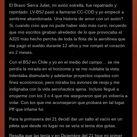
El Bravo Sierra Juliet, mi avión estrella, fue repatriado y
repintado. LV-BSJ pasó a llamarse CC-COD y yo empecé a
sentirme abandonada. Una historia de amor con un avión?
Si, cuando creo que no pude haber sido más cursi, recuerdo
que mis escritos giraban alrededor de lo que provocaba el
A320 más hecho percha de toda la flota de la aerolínea que
me pagó el sueldo durante 12 años y me rompió el corazón
en 2 meses.
Con el BSJ en Chile y yo en el medio del campo… se me
perdía la mirada en el horizonte y se me nublaba la vista.
Intentaba disimularlo y adelantar proyectos copados con
fines económicos, pero miraba los aviones de reojo y me
indignaba con la vida aerońautica ajena. Incluso llegué a
enojarme con los 3 o 4 que me aseguraron que yo volvería a
volar. Con los que me aconsejaron que probara en tal lugar.
Pff que infame fui.
Para la primavera del 21 decidí dar un salto al vacío en un
pileta que desde mi lugar no se veía si tenía dos gotas.
Resulta que las tenía y en Diciembre del 21 hice mi primer