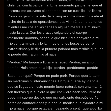
chilenos, con la pandemia. En el momento justo en el que el
obstetra me atravesó el abdomen con un cuchillo, los liberó.
Como un genio que sale de la lámpara, me miraron desde el
techo de la sala de operaciones. Los vi mirándome burlones
mientras me cosían las capas y alguien me traía a mi niñito
hasta la cara. Con los brazos colgando y el cuerpo
totalmente dormido, saben lo que hice? Me apoyaron a mi
hijo contra mi cara y lo lamí. Le dí unos besos de perro
extrañísimos y le dije la primera palabra más terrible que uno
le puede decir a un hijo al nacer.
“Perdón.” Me largué a llorar y le repetí Perdón, mi amor,
perdón. Hola amor, hola hijo, perdón, perdóname, perdón.
Saben por qué? Porque no pude parir. Porque quería parir
sin medicinas ni intervenciones. Porque quería ayudarlo a
que su llegada en este mundo fuera natural, con una mamá
con fuerzas que supiera lo que estuviera haciendo. Pero no
pude, mi cuerpo decidió que era suficiente después de 48
horas de contracciones y le pedí al médico que ayudara a mi
hijo a nacer porque estaba empezando a sentir que algo iba