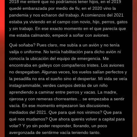
2018 me enteré que no podríamos tener hijos, en el 2019
quedé embarazada por medio de fiv, en el 2020 vino la
pandemia y nos echaron del trabajo. A comienzos del 2021
estaba ya viviendo en el campo con novio, hijo, perros, gatos
y sin trabajo. En ese exacto momento en el que parecía que
me estaba calmando, empecé a soñar con aviones.
Qué soñaba? Pues claro, me subía a un avión y no tenía
valija o uniforme. No tenía habilitación para dicho avión ni
conocía la ubicación del equipo de emergencia. Me
encontraba en galleys con compañeros tristes. Los aviones
no despegaban. Algunas veces, los vuelos salían perfectos y
la pesadilla no era el sueño sino el despertar. Mi vida se veía
instagrammable, verdes campos detrás de un niño
aprendiendo a caminar entre perros y vacas. La madre,
ojerosa y con remeras chorreantes… se empezaba a sentir
vacía. En ese momento empezaron las discusiones,
mediados del 2021. Que para qué nos vinimos? Que para
qué nos mudamos? Que ahora querés volver a capital para
volar? Y yo sin poder responder, llorando, un poco
avergonzada de sentirme vacía teniendo tanto.