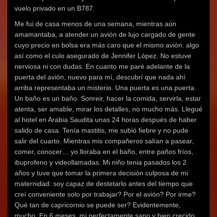
vuelo privado en un B787.
Me fui de casa menos de una semana, mientras aún
amamantaba, a atender un avión de lujo cargado de gente
cuyo precio en bolsa era más caro que el mismo avión. algo
así como el culo asegurado de Jennifer López. No estuve
nerviosa ni con dudas. En cuanto me paré adelante de la
puerta del avión, nuevo para mí, descubrí que nada ahí
arriba representaba un misterio. Una puerta es una puerta.
Un baño es un baño. Sonreir, hacer la comida, servirla, estar
atenta, ser amable, mirar los detalles, no mucho más. Llegué
al hotel en Arabia Saudita unas 24 horas después de haber
salido de casa. Tenía mastitis, me subió fiebre y no pude
salir del cuarto. Mientras mis compañeros salían a pasear,
comer, conocer… yo lloraba en el baño, entre paños fríos,
ibuprofeno y videollamadas. Mi niño tenia pasados los 2
años y tuve que tomar la primera decisión culposa de mi
maternidad: soy capaz de destetarlo antes del tiempo que
creí conveniente solo por trabajar? Por el avión? Por irme?
Qué tan de capricornio se puede ser? Evidentemente,
mucho. En 6 meses, mi perfectamente sano y bien crecido