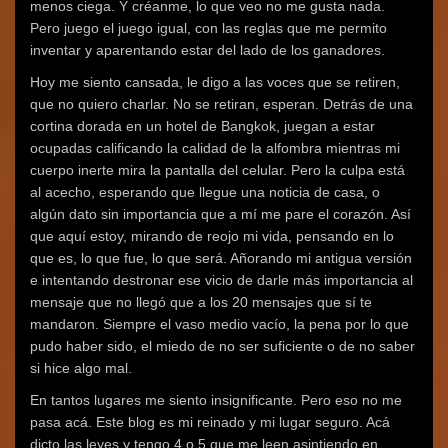
menos ciega. Y créanme, lo que veo no me gusta nada.
Pero juego el juego igual, con las reglas que me permito
inventar y aparentando estar del lado de los ganadores.
Hoy me siento cansada, le digo a las voces que se retiren,
que no quiero charlar. No se retiran, esperan. Detrás de una
cortina dorada en un hotel de Bangkok, juegan a estar
ocupadas calificando la calidad de la alfombra mientras mi
cuerpo inerte mira la pantalla del celular. Pero la culpa está
al acecho, esperando que llegue una noticia de casa, o
algún dato sin importancia que a mí me pare el corazón. Así
que aquí estoy, mirando de reojo mi vida, pensando en lo
que es, lo que fue, lo que será. Añorando mi antigua versión
e intentando destronar ese vicio de darle más importancia al
mensaje que no llegó que a los 20 mensajes que sí te
mandaron. Siempre el vaso medio vacío, la pena por lo que
pudo haber sido, el miedo de no ser suficiente o de no saber
si hice algo mal.
En tantos lugares me siento insignificante. Pero eso no me
pasa acá. Este blog es mi reinado y mi lugar seguro. Acá
dicto las leyes y tengo 4 o 5 que me leen asintiendo en