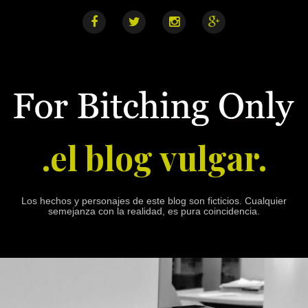
S
k
i
F
T
I
G
a
w
n
o
p
c
i
s
o
e
t
t
g
t
b
t
a
l
o
o
e
g
e
o
r
r
+
c
k
a
o
m
n
.el blog vulgar.
t
e
n
t
Los hechos y personajes de este blog son ficticios. Cualquier
semejanza con la realidad, es pura coincidencia.