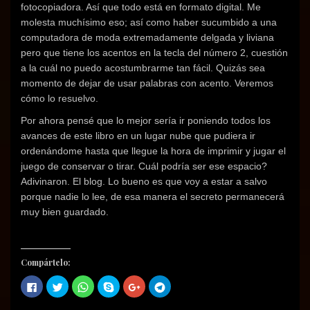
e
e
e
u
e
e
fotocopiadora. Así que todo está en formato digital. Me
e
n
e
e
n
e
n
u
n
v
u
n
molesta muchísimo eso; así como haber sucumbido a una
u
n
u
a
n
u
computadora de moda extremadamente delgada y liviana
n
a
n
)
a
n
a
v
a
v
a
pero que tiene los acentos en la tecla del número 2, cuestión
v
e
v
e
v
e
n
e
n
e
a la cuál no puedo acostumbrarme tan fácil. Quizás sea
n
t
n
t
n
t
a
t
a
t
momento de dejar de usar palabras con acento. Veremos
a
n
a
n
a
n
a
n
a
n
cómo lo resuelvo.
a
n
a
n
a
n
u
n
u
n
Por ahora pensé que lo mejor sería ir poniendo todos los
u
e
u
e
u
e
v
e
v
e
avances de este libro en un lugar nube que pudiera ir
v
a
v
a
v
a
)
a
)
a
ordenándome hasta que llegue la hora de imprimir y jugar el
)
)
)
juego de conservar o tirar. Cuál podría ser ese espacio?
Adivinaron. El blog. Lo bueno es que voy a estar a salvo
porque nadie lo lee, de esa manera el secreto permanecerá
muy bien guardado.
Compártelo:
H
H
H
C
H
H
a
a
a
o
a
a
z
z
z
m
z
z
c
c
c
p
c
c