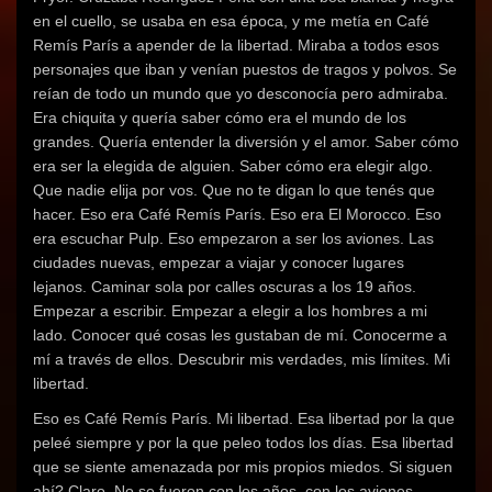
en el cuello, se usaba en esa época, y me metía en Café
Remís París a apender de la libertad. Miraba a todos esos
personajes que iban y venían puestos de tragos y polvos. Se
reían de todo un mundo que yo desconocía pero admiraba.
Era chiquita y quería saber cómo era el mundo de los
grandes. Quería entender la diversión y el amor. Saber cómo
era ser la elegida de alguien. Saber cómo era elegir algo.
Que nadie elija por vos. Que no te digan lo que tenés que
hacer. Eso era Café Remís París. Eso era El Morocco. Eso
era escuchar Pulp. Eso empezaron a ser los aviones. Las
ciudades nuevas, empezar a viajar y conocer lugares
lejanos. Caminar sola por calles oscuras a los 19 años.
Empezar a escribir. Empezar a elegir a los hombres a mi
lado. Conocer qué cosas les gustaban de mí. Conocerme a
mí a través de ellos. Descubrir mis verdades, mis límites. Mi
libertad.
Eso es Café Remís París. Mi libertad. Esa libertad por la que
peleé siempre y por la que peleo todos los días. Esa libertad
que se siente amenazada por mis propios miedos. Si siguen
ahí? Claro. No se fueron con los años, con los aviones