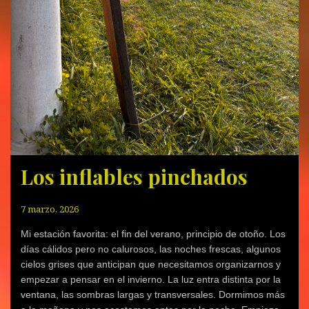
e
e
e
u
e
e
e
n
e
e
n
e
n
u
n
v
u
n
u
n
u
a
n
u
n
a
n
)
a
n
a
v
a
v
a
v
e
v
e
v
e
n
e
n
e
n
t
n
t
n
t
a
t
a
t
a
n
a
n
a
n
a
n
a
n
a
n
a
n
a
n
u
n
u
n
u
e
u
e
u
e
v
e
v
e
v
a
v
a
v
a
)
a
)
a
)
)
)
Los inflables pinchados
7 marzo, 2026
Mi estación favorita: el fin del verano, principio de otoño. Los
días cálidos pero no calurosos, las noches frescas, algunos
cielos grises que anticipan que necesitamos organizarnos y
empezar a pensar en el invierno. La luz entra distinta por la
ventana, las sombras largas y transversales. Dormimos más