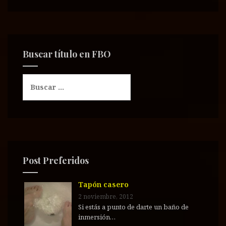
Buscar título en FBO
B
u
s
c
a
r
:
Post Preferidos
Tapón casero
2 noviembre, 2012
Si estás a punto de darte un baño de
inmersión…