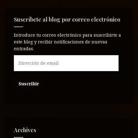
Suscríbete al blog por correo electrónico
Introduce tu correo electrónico para suscribirte a
este blog y recibir notificaciones de nuevas
entradas.
D
i
r
e
c
c
i
ó
n
d
e
Archives
e