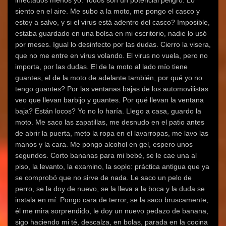
infectados menos yo. Todos son un potencial peligro. Lo
siento en el aire. Me subo a la moto, me pongo el casco y
estoy a salvo, y si el virus está adentro del casco? Imposible,
estaba guardado en una bolsa en mi escritorio, nadie lo usó
por meses. Igual lo desinfecto por las dudas. Cierro la visera,
que no me entre en virus volando. El virus no vuela, pero no
importa, por las dudas. El de la moto al lado mío tiene
guantes, el de la moto de adelante también, por qué yo no
tengo guantes? Por las ventanas bajas de los automovilistas
veo que llevan barbijo y guantes. Por qué llevan la ventana
baja? Están locos? Yo no lo haría. Llego a casa, guardo la
moto. Me saco las zapatillas, me desnudo en el patio antes
de abrir la puerta, meto la ropa en el lavarropas, me lavo las
manos y la cara. Me pongo alcohol en gel, espero unos
segundos. Corto bananas para mi bebé, se le cae una al
piso, la levanto, la examino, la soplo: práctica antigua que ya
se comprobó que no sirve de nada. Le saco un pelo de
perro, se la doy de nuevo, se la lleva a la boca y la duda se
instala en mí. Pongo cara de terror, se la saco bruscamente,
él me mira sorprendido, le doy un nuevo pedazo de banana,
sigo haciendo mi té, descalza, en bolas, parada en la cocina