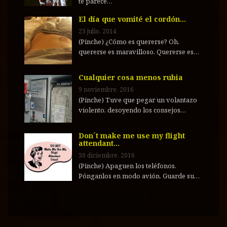
te parece…
El día que vomité el cordón…
23 julio, 2014
(Pinche) ¿Cómo es quererse? Oh,
quererse es maravilloso. Quererse es…
Cualquier cosa menos rubia
9 noviembre, 2016
(Pinche) Tuve que pegar un volantazo
violento, desoyendo los consejos…
Don´t make me use my flight
attendant…
30 diciembre, 2016
(Pinche) Apaguen los teléfonos.
Pónganlos en modo avión. Guarde su…