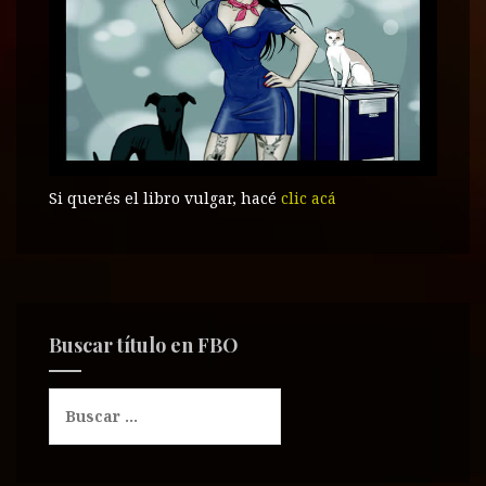
a
)
a
)
a
)
)
)
Si querés el libro vulgar, hacé
clic acá
Buscar título en FBO
B
u
s
c