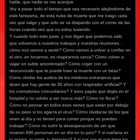
hable, que nadie se me acerque.
Voy a pasar todo el tiempo que sea necesario alejándome de
este fantasma, de esta nube de muerte que me traigo cada
vez que salgo y que solo se va disipando con el correr de las
horas cuando veo que no estoy tosiendo.
Y cuando todo esto pase, y nos digan que podemos salir,
que volvamos a nuestros trabajos y nuestras reuniones…
cómo nos vamos a sentir? Cómo vamos a volver a confiar en
el otro, en tocarnos, en respirarnos cerca? Cómo volver a
viajar en subte amontonado? Cómo coger con un
desconocido que te puede traer la muerte con un beso?
Cómo olvidar los audios de los médicos extranjeros que
dicen que hay gente de 30 años con respirador artificial? Y
los crematorios comunitarios? Y esos papás que dejás en el
hospital y no volvés a ver nunca más? Cómo no llorar?
Cómo no pensar en todos esos nenes que están por debajo
de su peso si los agarra el virus? Cómo olvidarse de los que
viven al día y no tienen para comer porque no pueden
trabajar? Cómo no sufrir la desesperación de ver que
mueren 600 personas en un día en tu país? Y si mañana es
tu mamá, tu papá, tu hermano? Y si sos vos el que tiene los