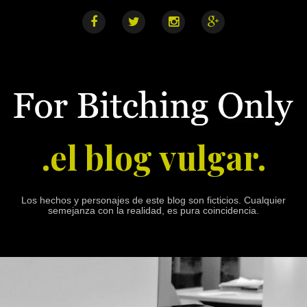
S
k
i
F
T
I
G
a
w
n
o
p
c
i
s
o
e
t
t
g
t
b
t
a
l
o
o
e
g
e
o
r
r
+
c
k
a
o
m
n
.el blog vulgar.
t
e
n
t
Los hechos y personajes de este blog son ficticios. Cualquier
semejanza con la realidad, es pura coincidencia.