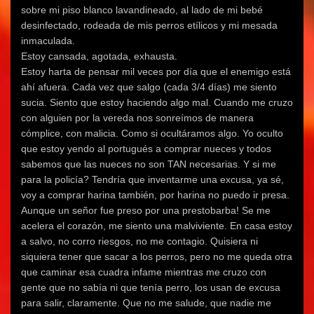
sobre mi piso blanco lavandineado, al lado de mi bebé
desinfectado, rodeada de mis perros etílicos y mi mesada
inmaculada.
Estoy cansada, agotada, exhausta.
Estoy harta de pensar mil veces por día que el enemigo está
ahí afuera. Cada vez que salgo (cada 3/4 días) me siento
sucia. Siento que estoy haciendo algo mal. Cuando me cruzo
con alguien por la vereda nos sonreímos de manera
cómplice, con malicia. Como si ocultáramos algo. Yo oculto
que estoy yendo al portugués a comprar nueces y todos
sabemos que las nueces no son TAN necesarias. Y si me
para la policía? Tendría que inventarme una excusa, ya sé,
voy a comprar harina también, por harina no puedo ir presa.
Aunque un señor fue preso por una prestobarba! Se me
acelera el corazón, me siento una malviviente. En casa estoy
a salvo, no corro riesgos, no me contagio. Quisiera ni
siquiera tener que sacar a los perros, pero no me queda otra
que caminar esa cuadra infame mientras me cruzo con
gente que no sabía ni que tenía perro, los usan de excusa
para salir, claramente. Que no me salude, que nadie me