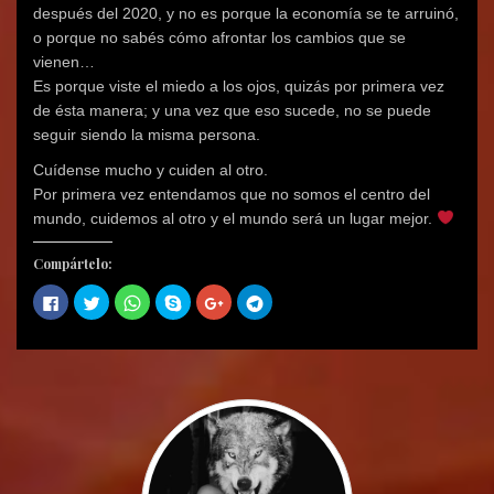
después del 2020, y no es porque la economía se te arruinó,
o porque no sabés cómo afrontar los cambios que se
vienen…
Es porque viste el miedo a los ojos, quizás por primera vez
de ésta manera; y una vez que eso sucede, no se puede
seguir siendo la misma persona.
Cuídense mucho y cuiden al otro.
Por primera vez entendamos que no somos el centro del
mundo, cuidemos al otro y el mundo será un lugar mejor.
Compártelo:
H
H
H
C
H
H
a
a
a
o
a
a
z
z
z
m
z
z
c
c
c
p
c
c
l
l
l
a
l
l
i
i
i
r
i
i
c
c
c
t
c
c
p
p
p
i
p
p
a
a
a
r
a
a
r
r
r
e
r
r
a
a
a
n
a
a
c
c
c
S
c
c
o
o
o
k
o
o
m
m
m
y
m
m
p
p
p
p
p
p