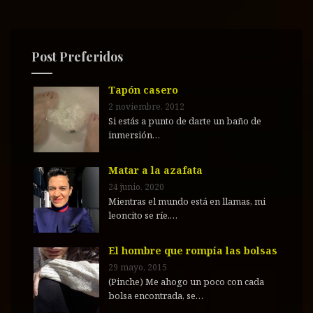
a
r
:
Post Preferidos
Tapón casero
2 noviembre, 2012
Si estás a punto de darte un baño de
inmersión…
Matar a la azafata
24 junio, 2020
Mientras el mundo está en llamas, mi
leoncito se ríe.…
El hombre que rompía las bolsas
29 mayo, 2015
(Pinche) Me ahogo un poco con cada
bolsa encontrada, se…