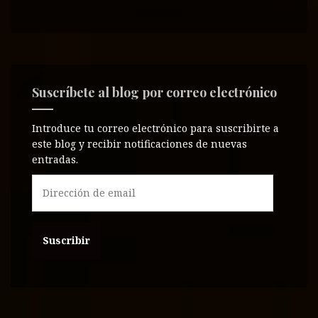
Suscríbete al blog por correo electrónico
Introduce tu correo electrónico para suscribirte a
este blog y recibir notificaciones de nuevas
entradas.
D
i
r
e
c
c
i
ó
n