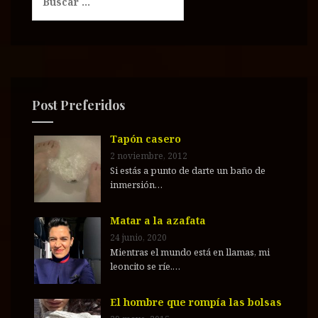
u
s
c
a
r
:
Post Preferidos
Tapón casero
2 noviembre, 2012
Si estás a punto de darte un baño de
inmersión…
Matar a la azafata
24 junio, 2020
Mientras el mundo está en llamas, mi
leoncito se ríe.…
El hombre que rompía las bolsas