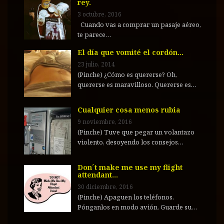
rey.
3 octubre, 2016
Cuando vas a comprar un pasaje aéreo,
te parece…
El día que vomité el cordón…
23 julio, 2014
(Pinche) ¿Cómo es quererse? Oh,
quererse es maravilloso. Quererse es…
Cualquier cosa menos rubia
9 noviembre, 2016
(Pinche) Tuve que pegar un volantazo
violento, desoyendo los consejos…
Don´t make me use my flight
attendant…
30 diciembre, 2016
(Pinche) Apaguen los teléfonos.
Pónganlos en modo avión. Guarde su…