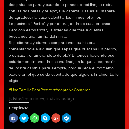
dos patas se para y cuando te pones de rodillas, te rodea
con las dos patas y te apoya la cabeza. Esa es su manera
de agradecer la casa calentita, los mimos, el amor.
Le pusimos “Postre” y por ahora, anda de casa en casa.
Pero con estos fríos y la soledad que trae a cuestas,
buscamos una familia definitiva.
Si pudieras ayudarnos compartiendo su historia,
comentándole a alguien que sepas que buscaba un perrito,
o quizás… enamorándote de él..? Entonces haciendo eso,
estaríamos filmando la escena final, en la que la expresión
de Postre cambia para siempre, porque llega el momento
exacto en el que se da cuenta de que alguien, finalmente, lo
eligió.
#
UnaFamiliaParaPostre
#
AdoptaNoCompres
(Visited 590 times, 1 visits today)
Compártelo:
H
H
H
C
H
H
a
a
a
o
a
a
z
z
z
m
z
z
c
c
c
p
c
c