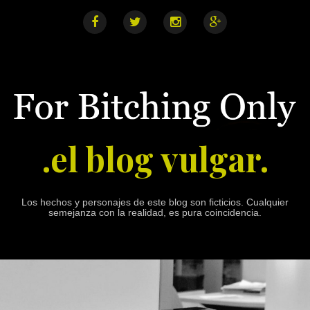
S
k
i
F
T
I
G
a
w
n
o
p
c
i
s
o
e
t
t
g
t
b
t
a
l
o
o
e
g
e
o
r
r
+
c
k
a
o
m
n
.el blog vulgar.
t
e
n
t
Los hechos y personajes de este blog son ficticios. Cualquier
semejanza con la realidad, es pura coincidencia.