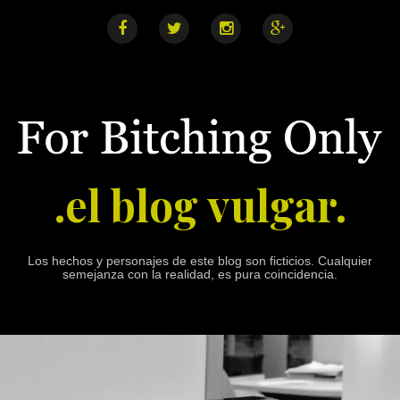
S
k
i
F
T
I
G
a
w
n
o
p
c
i
s
o
e
t
t
g
t
b
t
a
l
o
o
e
g
e
o
r
r
+
c
k
a
o
m
n
.el blog vulgar.
t
e
n
t
Los hechos y personajes de este blog son ficticios. Cualquier
semejanza con la realidad, es pura coincidencia.