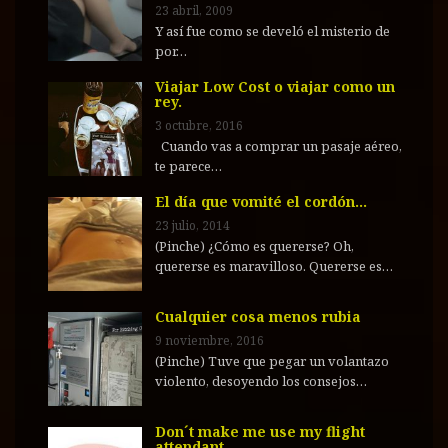
23 abril, 2009
Y así fue como se develó el misterio de
por…
Viajar Low Cost o viajar como un
rey.
3 octubre, 2016
Cuando vas a comprar un pasaje aéreo,
te parece…
El día que vomité el cordón…
23 julio, 2014
(Pinche) ¿Cómo es quererse? Oh,
quererse es maravilloso. Quererse es…
Cualquier cosa menos rubia
9 noviembre, 2016
(Pinche) Tuve que pegar un volantazo
violento, desoyendo los consejos…
Don´t make me use my flight
attendant…