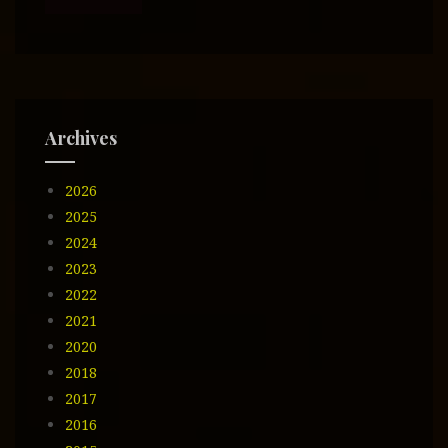
c
i
ó
n
d
e
Archives
e
m
2026
a
i
2025
l
2024
2023
2022
2021
2020
2018
2017
2016