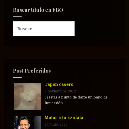
Buscar título en FBO
B
u
s
c
a
r
:
Post Preferidos
Tapón casero
2 noviembre, 2012
Si estás a punto de darte un baño de
inmersión…
Matar a la azafata
24 junio, 2020