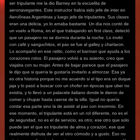
ser tripulante me la dio Barney en la escuelita de
aeronavegantes. Este instructor había sido jefe de inter en
Aerolíneas Argentinas y luego jefe de tripulantes. Sus clases
eran una delicia, yo lo amaba bastante. Un día nos contó de
un vuelo a Roma, en el que trabajando en first class, detectó
que un pasajero no se dormía durante la noche. Lo invitó
con café y sanguchitos, el pax se fue al galley y charlaron.
Lo acompañó en ese ratito, como el barman que ayuda a los
corazones rotos. El pasajero volvió a su asiento, creo que
viajaba con su mujer. Antes de bajar parece que el pasajero
le dijo que si quería le gustaría invitarlo a almorzar. Esa ya
es otra historia porque no me acuerdo si el tipo era un duque
jaja y lo pasó a buscar con un chofer en épocas que uber no
existía, y lo llevó a un palacete italiano donde le dieron de
comer y chupar hasta caerse de la silla. Igual no quería
contar esa parte sino la de asistir al pax con insomnio. En
ese momento, el tripulante está en un rol diferente, no es el
de seguridad, no es el de servicio, es otro; ese otro que solo
puede ser el que es tripulante de alma y corazón, ese que
realmente disfruta de ver al otro cómodo y a gusto. Eso no