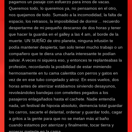
pagamos un pasaje con esfuerzo para irnos de vacas.
Queremos todo, lo queremos ya, no pensamos en el otro,
nos quejamos de todo. Sumado a la incomodidad, la falta de
espacio, los retrasos, la imposibilidad de dormir… recuerdo
despertarme de mi pequeño descanso de dos horas y tener
que hacer la guardia en el galley a las 4 am, al borde de la
muerte. UN SUEÑO de otro planeta, ninguna infusión te
podía mantener despierta; tan solo tener mucho trabajo o un
compañero que te diera una charla interesante te podían
salvar. A veces ni siquiera eso, y entonces te replanteabas la
profesión, recordando la posibilidad de estar mimiendo
hermosamente en tu cama calentita con perros y gatos en
vez de en ese tubo congelado y atroz. En esos vuelos, dos
horas antes de aterrizar estábamos sirviendo desayunos,
revoleándoles bandejas con omelettes pegados a los
pasajeros enlagañados hasta el cachete. Nadie entendía
nada, un festival de hipoxia absoluto, demencia total guardar
los carros, sacarte el delantal, ordenar y guardar todo, cagar
a gritos a la gente para que no se metan más al baño
cuando estamos por aterrizar y finalmente, tocar tierra y
esperar meterte en la cama.