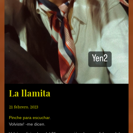
La llamita
21 febrero, 2023
Pinche para escuchar
.
Volviste! -me dicen.