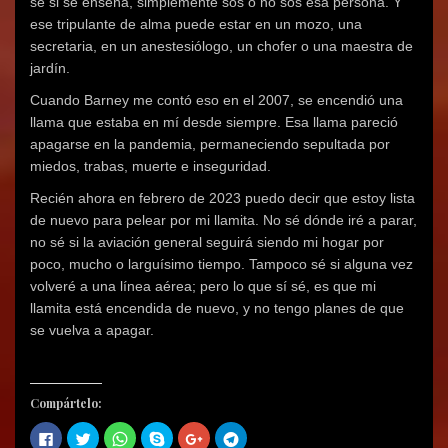
sé si se enseña, simplemente sos o no sos esa persona. Y
ese tripulante de alma puede estar en un mozo, una
secretaria, en un anestesiólogo, un chofer o una maestra de
jardín.
Cuando Barney me contó eso en el 2007, se encendió una
llama que estaba en mí desde siempre. Esa llama pareció
apagarse en la pandemia, permaneciendo sepultada por
miedos, trabas, muerte e inseguridad.
Recién ahora en febrero de 2023 puedo decir que estoy lista
de nuevo para pelear por mi llamita. No sé dónde iré a parar,
no sé si la aviación general seguirá siendo mi hogar por
poco, mucho o larguísimo tiempo. Tampoco sé si alguna vez
volveré a una línea aérea; pero lo que sí sé, es que mi
llamita está encendida de nuevo, y no tengo planes de que
se vuelva a apagar.
Compártelo:
H
H
H
C
H
H
a
a
a
o
a
a