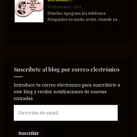
30 diciembre, 2016
(Pinche) Apaguen los teléfonos.
Pónganlos en modo avión. Guarde su…
Suscríbete al blog por correo electrónico
Introduce tu correo electrónico para suscribirte a
este blog y recibir notificaciones de nuevas
entradas.
D
i
r
e
c