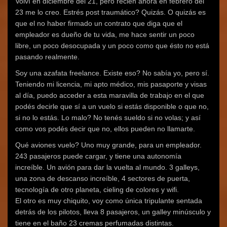
Volví en diciembre del 21, pero recién ahora en febrero del
23 me lo creo. Estrés post traumático? Quizás. O quizás es
que el no haber firmado un contrato que diga que el
empleador es dueño de tu vida, me hace sentir un poco
libre, un poco desocupada y un poco como que ésto no está
pasando realmente.
Soy una azafata freelance. Existe eso? No sabía yo, pero sí.
Teniendo mi licencia, mi apto médico, mis pasaporte y visas
al día, puedo acceder a esta maravilla de trabajo en el que
podés decirle que sí a un vuelo si estás disponible o que no,
si no lo estás. Lo malo? No tenés sueldo si no volas; y así
como vos podés decir que no, ellos pueden no llamarte.
Qué aviones vuelo? Uno muy grande, para un empleador.
243 pasajeros puede cargar, y tiene una autonomía
increíble. Un avión para dar la vuelta al mundo. 3 galleys,
una zona de descanso increíble, 4 sectores de puerta,
tecnología de otro planeta, cieling de colores y wifi.
El otro es muy chiquito, voy como única tripulante sentada
detrás de los pilotos, lleva 8 pasajeros, un galley minúsculo y
tiene en el baño 23 cremas perfumadas distintas.