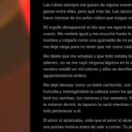
Las rubias siempre me ganan de alguna manera
ganan entre ellas, pero qué más da. Las opcio
hacer trenzas de los pelos rubios que traigas e
Mi orgullo desapareció el día que me agarré de
cuarto. Me metiste igual y me escuchó hasta la
nombre y colgarlo como una guirnalda de mi pati
me deje ciega para no tener que ver como cada
Me dijiste que me amabas y que todo estaba bi
adentro, no se me cayó ninguna lágrima en la v
cerebro estalló en mil colores y ellas se derriti
agujeréandome entera.
Me dejé abrazar como un bebé cachorrito, con 
fruncida y restregándote la cabeza como los ga
lavé tus camisas, tus remeras y tus sweaters. M
te miraron dormir, te taparon la nariz mientras
solo pertenecer a él.
El amor sí alcanzaba, viste que el amor sí alc
vos ponías música antes de salir a comer. Tu p