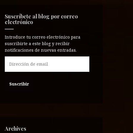
Suscríbete al blog por correo
electrónico
Introduce tu correo electrónico para
suscribirte a este blog y recibir
notificaciones de nuevas entradas.
D
i
r
e
c
c
i
ó
n
d
e
Archives
e