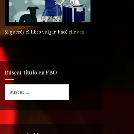
Si querés el libro vulgar, hacé
clic acá
Buscar título en FBO
B
u
s
c
a
r
: