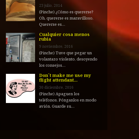
23 julio, 2014
(Pinche) ¿Cómo es quererse?
Oh, quererse es maravilloso.
Quererse es…
Cualquier cosa menos
rubia
9 noviembre, 2016
(Pinche) Tuve que pegar un
volantazo violento, desoyendo
los consejos…
Don´t make me use my
flight attendant…
30 diciembre, 2016
(Pinche) Apaguen los
teléfonos. Pónganlos en modo
avión. Guarde su…