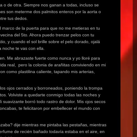
 o de otra. Siempre nos ganan a todas, incluso se
nes son meterme dos palmitos enteros por la aorta o
ntre tus dedos.
l marco de la puerta para que no me metieras en tu
 vecina del 5to. Ahora puedo trenzar pelos con tu
o, y cuando el sol brille sobre el pelo dorado, ojalá
 noche te vas con ella.
en. Me abrazaste fuerte como nunca y yo lloré para
ida real, pero la colonia de arañitas conviviendo en mi
eron como plastilina caliente, tapando mis arterias,
los ojos cerrados y borroneados, poniendo la trompa
tos. Volviste a quedarte conmigo todas las noches y
i suavizante borró todo rastro de dolor. Mis ojos secos
 roncabas, te felicitaron por embellecer el mundo con
anzaba? dije mientras me pintaba las pestañas, mientras
erfume de recién bañado todavía estaba en el aire, en