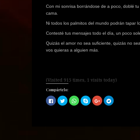
Con mi sonrisa borrándose de a poco, doblé tu s
cama.
Ni todos los palmitos del mundo podrán tapar l
Contesté tus mensajes todo el día, un poco so
Quizás el amor no sea suficiente, quizás no sea
vos quieras a alguien más.
(Visited 915 times, 1 visits today)
Compártelo:
H
H
H
C
H
H
a
a
a
o
a
a
z
z
z
m
z
z
c
c
c
p
c
c
l
l
l
a
l
l
i
i
i
r
i
i
c
c
c
t
c
c
p
p
p
i
p
p
a
a
a
r
a
a
r
r
r
e
r
r
a
a
a
n
a
a