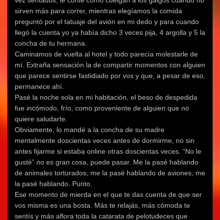
vez sentados, le conté cómo cuelgan a los galgos cuando no
sirven más para correr, mientras elegíamos la comida
preguntó por el tatuaje del avión en mi dedo y para cuando
llegó la cuenta yo ya había dicho 3 veces pija, 4 argolla y 5 la
concha de tu hermana.
Caminamos de vuelta al hotel y todo parecía molestarle de
mí. Extraña sensación la de compartir momentos con alguien
que parece sentirse fastidiado por vos y que, a pesar de eso,
permanece ahí.
Pasé la noche sola en mi habitación, el beso de despedida
fue incómodo, frío, como proveniente de alguien que no
quiere saludarte.
Obviamente, lo mandé a la concha de su madre
mentalmente doscientas veces antes de dormirme, no sin
antes fijarme si estaba online otras doscientas veces. “No le
gusté” no es gran cosa, puede pasar. Me la pasé hablando
de animales torturados, me la pasé hablando de aviones, me
la pasé hablando. Punto.
Ese momento de mierda en el que te das cuenta de que ser
vos misma es una bosta. Más te relajás, más cómoda te
sentís y más aflora toda la catarata de pelotudeces que