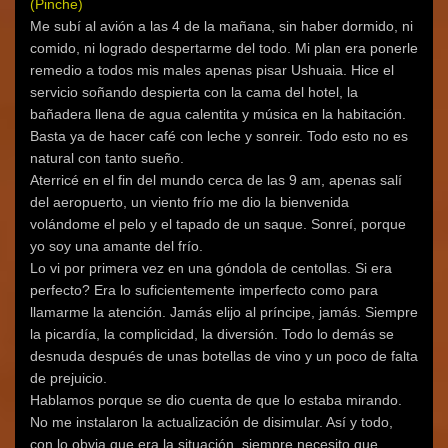
(Pinche)
F
T
W
e
G
T
a
w
h
e
o
e
Me subí al avión a las 4 de la mañana, sin haber dormido, ni
c
i
a
n
o
l
e
t
t
u
g
e
comido, ni logrado despertarme del todo. Mi plan era ponerle
b
t
s
n
l
g
o
e
A
a
e
r
remedio a todos mis males apenas pisar Ushuaia. Hice el
o
r
p
v
+
a
k
(
p
e
(
m
servicio soñando despierta con la cama del hotel, la
(
S
(
n
S
(
S
e
S
t
e
S
bañadera llena de agua calentita y música en la habitación.
e
a
e
a
a
e
Basta ya de hacer café con leche y sonreir. Todo esto no es
a
b
a
n
b
a
b
r
b
a
r
b
natural con tanto sueño.
r
e
r
n
e
r
e
e
e
u
e
e
Aterricé en el fin del mundo cerca de las 9 am, apenas salí
e
n
e
e
n
e
n
u
n
v
u
n
del aeropuerto, un viento frío me dio la bienvenida
u
n
u
a
n
u
n
a
n
)
a
n
volándome el pelo y el tapado de un saque. Sonreí, porque
a
v
a
v
a
v
e
v
e
v
yo soy una amante del frío.
e
n
e
n
e
Lo vi por primera vez en una góndola de centollas. Si era
n
t
n
t
n
t
a
t
a
t
perfecto? Era lo suficientemente imperfecto como para
a
n
a
n
a
n
a
n
a
n
llamarme la atención. Jamás elijo al príncipe, jamás. Siempre
a
n
a
n
a
n
u
n
u
n
la picardía, la complicidad, la diversión. Todo lo demás se
u
e
u
e
u
e
v
e
v
e
desnuda después de unas botellas de vino y un poco de falta
v
a
v
a
v
a
)
a
)
a
de prejuicio.
)
)
)
Hablamos porque se dio cuenta de que lo estaba mirando.
No me instalaron la actualización de disimular. Así y todo,
con lo obvia que era la situación, siempre necesito que