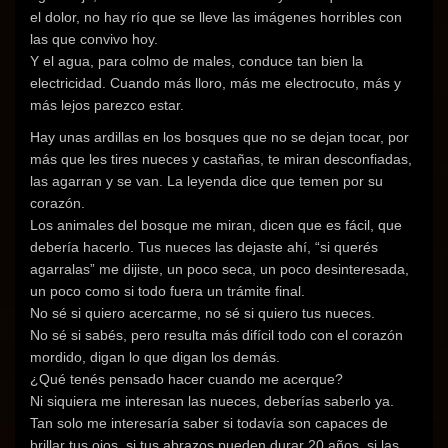
el dolor, no hay río que se lleve las imágenes horribles con
las que convivo hoy.
Y el agua, para colmo de males, conduce tan bien la
electricidad. Cuando más lloro, más me electrocuto, más y
más lejos parezco estar.
Hay unas ardillas en los bosques que no se dejan tocar, por
más que les tires nueces y castañas, te miran desconfiadas,
las agarran y se van. La leyenda dice que temen por su
corazón.
Los animales del bosque me miran, dicen que es fácil, que
debería hacerlo. Tus nueces las dejaste ahí, “si querés
agarralas” me dijiste, un poco seca, un poco desinteresada,
un poco como si todo fuera un trámite final.
No sé si quiero acercarme, no sé si quiero tus nueces.
No sé si sabés, pero resulta más difícil todo con el corazón
mordido, digan lo que digan los demás.
¿Qué tenés pensado hacer cuando me acerque?
Ni siquiera me interesan las nueces, deberías saberlo ya.
Tan solo me interesaría saber si todavía son capaces de
brillar tus ojos, si tus abrazos pueden durar 20 años, si las