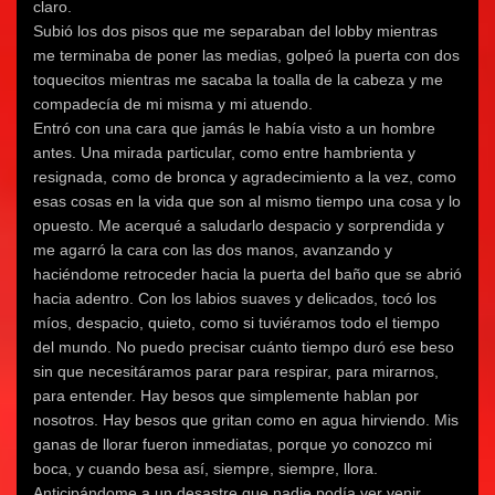
claro.
Subió los dos pisos que me separaban del lobby mientras
me terminaba de poner las medias, golpeó la puerta con dos
toquecitos mientras me sacaba la toalla de la cabeza y me
compadecía de mi misma y mi atuendo.
Entró con una cara que jamás le había visto a un hombre
antes. Una mirada particular, como entre hambrienta y
resignada, como de bronca y agradecimiento a la vez, como
esas cosas en la vida que son al mismo tiempo una cosa y lo
opuesto. Me acerqué a saludarlo despacio y sorprendida y
me agarró la cara con las dos manos, avanzando y
haciéndome retroceder hacia la puerta del baño que se abrió
hacia adentro. Con los labios suaves y delicados, tocó los
míos, despacio, quieto, como si tuviéramos todo el tiempo
del mundo. No puedo precisar cuánto tiempo duró ese beso
sin que necesitáramos parar para respirar, para mirarnos,
para entender. Hay besos que simplemente hablan por
nosotros. Hay besos que gritan como en agua hirviendo. Mis
ganas de llorar fueron inmediatas, porque yo conozco mi
boca, y cuando besa así, siempre, siempre, llora.
Anticipándome a un desastre que nadie podía ver venir,