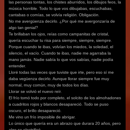
las personas tontas, los chistes aburridos, los dibujos feos, la
e
a
e
a
a
e
a
b
a
n
b
a
música horrible. Todo lo que vos dibujabas, escuchabas,
b
r
b
a
r
b
r
e
r
n
e
r
cantabas o comías, se volvía religión. Obligación.
e
e
e
u
e
e
e
n
e
e
n
e
No me avergüenza decirlo. ¿Por qué me avergonzaría de
n
u
n
v
u
n
u
n
u
a
n
u
algo tan genial?
n
a
n
)
a
n
a
v
a
v
a
Te brillaban los ojos, reías como campanitas de cristal,
v
e
v
e
v
quería escuchar tu risa para siempre, siempre, siempre.
e
n
e
n
e
n
t
n
t
n
Porque cuando te ibas, volvían los miedos, la soledad, el
t
a
t
a
t
a
n
a
n
a
silencio, el vacío. Cuando te ibas, nadie me agarraba la
n
a
n
a
n
a
n
a
n
a
mano jamás. Nadie sabía lo que vos sabías, nadie podía
n
u
n
u
n
u
e
u
e
u
entender.
e
v
e
v
e
v
a
v
a
v
Lloré todas las veces que tuviste que irte, pero eso sí me
a
)
a
)
a
daba vegüenza decirlo. Aunque llorar siempre fue muy
)
)
)
normal, muy común, muy de todos los días.
Llorar se volvió el nuevo reír.
El frío tomó todo por completo, el solcito de los almohadones
a cuadritos rojos y blancos desapareció. Todo se puso
oscuro, el brillo desapareció.
Me vino un frío imposible de abrigar.
Lo único que quería era un abrazo que durara 20 años, pero
algo se electrificó.