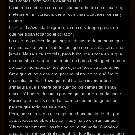
sellándolos, todo podría dejar de fallar.
La idea es meterse con un cosito por adentro de mi cuerpo,
meterse en mi corazón, cerrar con unas cicatrices, cerrar y
esperar.
Lloré en la Avenida Belgrano, ya no sé si tengo ganas de
que me sigan tocando el corazón.
Lo digo reconociendo que soy un desastre de persona, que
soy incapaz de ver mis defectos, que no me sale achicarme
jamás. No sé si te acordás, pero hubo una época en la que
no quedaba otra que ir al frente, no había tanta gente que te
abrazara, no había tantos que dijeran “todo va a estar bien”.
Creo que culpo a esa era, porque, si no, no sé qué fue lo
que salió tan mal. Tuve que ir al frente e inventar una
armadura que sirviera para cuando los demás quisieran
atacar. Y bueno, después parece que no me la pude sacar.
Parece que me las sé todas, parece que no tengo miedo,
parece que todo me sale bien.
Pero, por si no sabías, te digo, que hace bastante frío por
acá. A veces se abren las canillas y no se cierran jamás.
Y lamentablemente, los ríos no se llevan nada. Cuando el
agua baja, el descontrol es total. No hay lluvia que lave todo