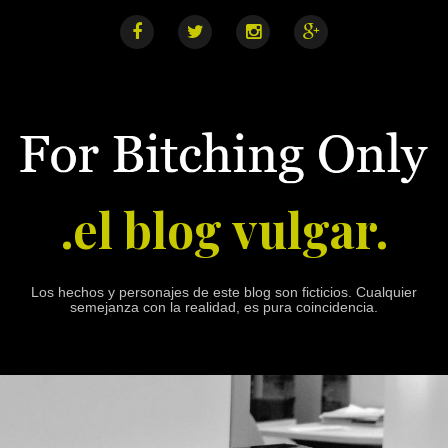
S
k
i
F
T
I
G
a
w
n
o
p
c
i
s
o
e
t
t
g
t
b
t
a
l
o
o
e
g
e
o
r
r
+
c
k
a
o
m
n
.el blog vulgar.
t
e
n
t
Los hechos y personajes de este blog son ficticios. Cualquier
semejanza con la realidad, es pura coincidencia.