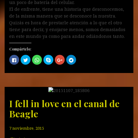
un poco de batería del celular.
El de enfrente, tiene una historia que desconocemos,
de la misma manera que se desconoce la nuestra.
Quizás es hora de prestarle atención a lo que el otro
tiene para decir, y enojarse menos, somos demasiados
en este mundo ya como para andar odiándonos tanto.
Compártelo:
H
H
H
C
H
H
a
a
a
o
a
a
z
z
z
m
z
z
c
c
c
p
c
c
l
l
l
a
l
l
i
i
i
r
i
i
c
c
c
t
c
c
p
p
p
i
p
p
a
a
a
r
a
a
r
r
r
e
r
r
a
a
a
n
a
a
c
c
c
S
c
c
I fell in love en el canal de
o
o
o
k
o
o
m
m
m
y
m
m
Beagle
p
p
p
p
p
p
a
a
a
e
a
a
r
r
r
(
r
r
t
t
t
S
t
t
i
i
i
e
i
i
7 noviembre, 2015
r
r
r
a
r
r
e
e
e
b
e
e
n
n
n
r
n
n