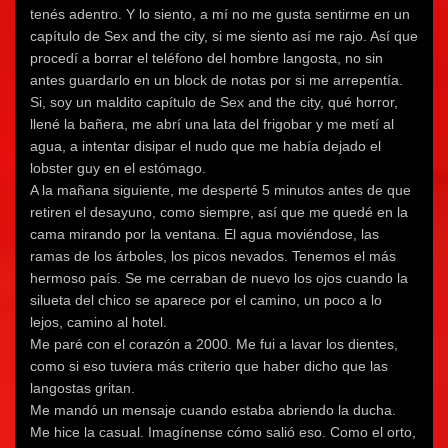
tenés adentro. Y lo siento, a mí no me gusta sentirme en un
capítulo de Sex and the city, si me siento así me rajo. Así que
procedí a borrar el teléfono del hombre langosta, no sin
antes guardarlo en un block de notas por si me arrepentía.
Si, soy un maldito capítulo de Sex and the city, qué horror,
llené la bañera, me abrí una lata del frigobar y me metí al
agua, a intentar disipar el nudo que me había dejado el
lobster guy en el estómago.
A la mañana siguiente, me desperté 5 minutos antes de que
retiren el desayuno, como siempre, así que me quedé en la
cama mirando por la ventana. El agua moviéndose, las
ramas de los árboles, los picos nevados. Tenemos el más
hermoso país. Se me cerraban de nuevo los ojos cuando la
silueta del chico se aparece por el camino, un poco a lo
lejos, camino al hotel.
Me paré con el corazón a 2000. Me fui a lavar los dientes,
como si eso tuviera más criterio que haber dicho que las
langostas gritan.
Me mandó un mensaje cuando estaba abriendo la ducha.
Me hice la casual. Imagínense cómo salió eso. Como el orto,