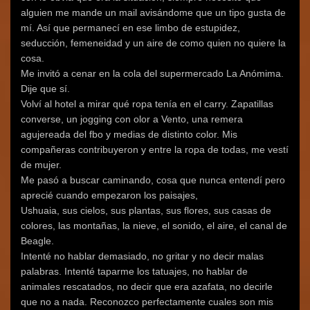
alguien me mande un mail avisándome que un tipo gusta de
mí. Así que permanecí en ese limbo de estupidez,
seducción, femeneidad y un aire de como quien no quiere la
cosa.
Me invitó a cenar en la cola del supermercado La Anómima.
Dije que sí.
Volví al hotel a mirar qué ropa tenía en el carry. Zapatillas
converse, un jogging con olor a Vento, una remera
agujereada del fbo y medias de distinto color. Mis
compañeras contribuyeron y entre la ropa de todas, me vestí
de mujer.
Me pasó a buscar caminando, cosa que nunca entendí pero
aprecié cuando empezaron los paisajes,
Ushuaia, sus cielos, sus plantas, sus flores, sus casas de
colores, las montañas, la nieve, el sonido, el aire, el canal de
Beagle.
Intenté no hablar demasiado, no gritar y no decir malas
palabras. Intenté taparme los tatuajes, no hablar de
animales rescatados, no decir que era azafata, no decirle
que no a nada. Reconozco perfectamente cuales son mis