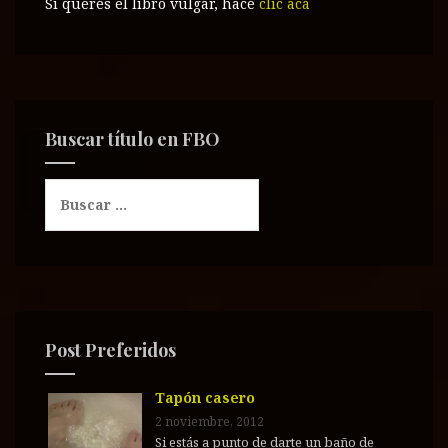
Si querés el libro vulgar, hacé
clic acá
Buscar título en FBO
B
u
s
c
a
r
:
Post Preferidos
Tapón casero
2 noviembre, 2012
Si estás a punto de darte un baño de