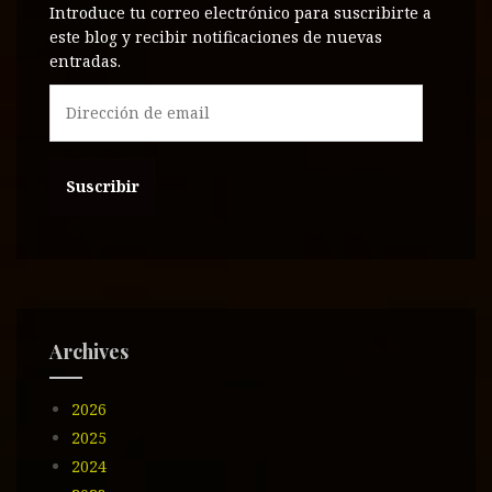
Introduce tu correo electrónico para suscribirte a
este blog y recibir notificaciones de nuevas
entradas.
D
i
r
e
c
c
i
ó
n
d
e
Archives
e
m
2026
a
i
2025
l
2024