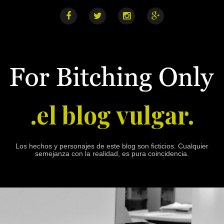
S
k
i
F
T
I
G
a
w
n
o
p
c
i
s
o
e
t
t
g
t
b
t
a
l
o
o
e
g
e
o
r
r
+
c
k
a
o
m
n
.el blog vulgar.
t
e
n
t
Los hechos y personajes de este blog son ficticios. Cualquier
semejanza con la realidad, es pura coincidencia.