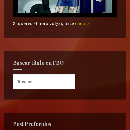
Si querés el libro vulgar, hacé
clic acá
Buscar título en FBO
B
u
s
c
a
r
:
Post Preferidos