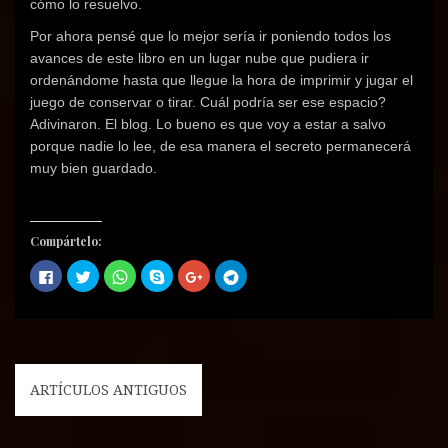
n
a
n
a
n
cómo lo resuelvo.
a
n
a
n
a
n
u
n
u
n
Por ahora pensé que lo mejor sería ir poniendo todos los
u
e
u
e
u
e
v
e
v
e
avances de este libro en un lugar nube que pudiera ir
v
a
v
a
v
a
)
a
)
a
ordenándome hasta que llegue la hora de imprimir y jugar el
)
)
)
juego de conservar o tirar. Cuál podría ser ese espacio?
Adivinaron. El blog. Lo bueno es que voy a estar a salvo
porque nadie lo lee, de esa manera el secreto permanecerá
muy bien guardado.
Compártelo:
H
H
H
C
H
H
a
a
a
o
a
a
z
z
z
m
z
z
c
c
c
p
c
c
l
l
l
a
l
l
i
i
i
r
i
i
c
c
c
t
c
c
p
p
p
i
p
p
a
a
a
r
a
a
r
r
r
e
r
r
ARTÍCULOS ANTIGUOS
N
a
a
a
n
a
a
c
c
c
S
c
c
a
o
o
o
k
o
o
m
m
m
y
m
m
p
p
p
p
p
p