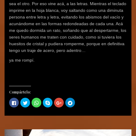
sea el otro. Por eso vine acá, a las letras. Mientras el teclado
imprime en la hoja blanca, voy saltando como una diminuta
persona entre letra y letra, evitando los abismos del vacío y
acunándome en las formas redondeadas de cada una. Acá
me quedo dormida un rato, soñando que al despertarme, los
seres humanos me traten con cuidado, como si tuviera los
huesitos de cristal y pudiera romperme, porque en definitiva
tengo un traje de acero, pero adentro…
ya me rompí.
Compártelo:
H
H
H
C
H
H
a
a
a
o
a
a
z
z
z
m
z
z
c
c
c
p
c
c
l
l
l
a
l
l
i
i
i
r
i
i
c
c
c
t
c
c
p
p
p
i
p
p
a
a
a
r
a
a
r
r
r
e
r
r