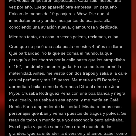
Mis vuelos empezaron espaciados. Cada seis meses, una
vez por año. Luego apareció otra empresa, un pequeño
Falcon de menos de 10 pasajeros. Wow. Dije que sí
inmediatamente y anduvimos juntos de acá para allá,
conociendo una aviación nueva, glamourosa y dedicada.
Mientras tanto, en casa, a veces peleas, reclamos, culpa.
Creo que no pasé una sola posta en estos 4 años sin llorar.
Qué barbaridad. Yo la que se comía el mundo, la que
persiguía a los chorros por la calle hasta que los atropellaba
el 152, tan débil y tan entregada. En eso me transformó la
maternidad. Antes, me vestía con dos trapos y salía a la calle
con mi perfume y mis 15 pesos. Me metía en El Dorado y
aprendía a bailar como la Baronesa Ditra al ritmo de Juan
Pryor. Cruzaba Rodríguez Peña con una boa blanca y negra
en el cuello, se usaba en esa época, y me metía en Café
Remís París a apender de la libertad. Miraba a todos esos
personajes que iban y venían puestos de tragos y polvos. Se
reían de todo un mundo que yo desconocía pero admiraba.
Era chiquita y quería saber cómo era el mundo de los
grandes. Quería entender la diversión y el amor. Saber cómo