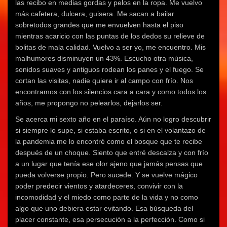
las recibo en medias gordas y pelos en la ropa. Me vuelvo
más cafetera, dulcera, guisera. Me sacan a bailar
sobretodos grandes que me envuelven hasta el piso
mientras acaricio con las puntas de los dedos su relieve de
bolitas de mala calidad. Vuelvo a ser yo, me encuentro. Mis
malhumores disminuyen un 43%. Escucho otra música,
sonidos suaves y antiguos rodean los panes y el fuego. Se
cortan las visitas, nadie quiere ir al campo con frío. Nos
encontramos con los silencios cara a cara y como todos los
años, me propongo no pelearlos, dejarlos ser.
Se acerca mi sexto año en el paraíso. Aún no logro descubrir
si siempre lo supe, si estaba escrito, o si en el volantazo de
la pandemia me lo encontré como el bosque que te recibe
después de un choque. Siento que entré descalza y con frío
a un lugar que tenía ese olor ajeno que jamás pensas que
pueda volverse propio. Pero sucede. Y se vuelve mágico
poder predecir vientos y atardeceres, convivir con la
incomodidad y el miedo como parte de la vida y no como
algo que uno debiera estar evitando. Esa búsqueda del
placer constante, esa persecución a la perfección. Como si