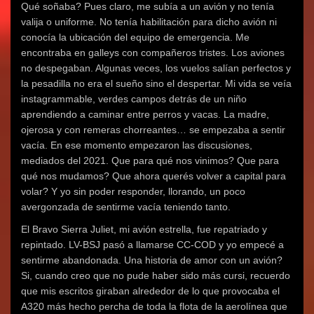
Qué soñaba? Pues claro, me subía a un avión y no tenía
valija o uniforme. No tenía habilitación para dicho avión ni
conocía la ubicación del equipo de emergencia. Me
encontraba en galleys con compañeros tristes. Los aviones
no despegaban. Algunas veces, los vuelos salían perfectos y
la pesadilla no era el sueño sino el despertar. Mi vida se veía
instagrammable, verdes campos detrás de un niño
aprendiendo a caminar entre perros y vacas. La madre,
ojerosa y con remeras chorreantes… se empezaba a sentir
vacía. En ese momento empezaron las discusiones,
mediados del 2021. Que para qué nos vinimos? Que para
qué nos mudamos? Que ahora querés volver a capital para
volar? Y yo sin poder responder, llorando, un poco
avergonzada de sentirme vacía teniendo tanto.
El Bravo Sierra Juliet, mi avión estrella, fue repatriado y
repintado. LV-BSJ pasó a llamarse CC-COD y yo empecé a
sentirme abandonada. Una historia de amor con un avión?
Si, cuando creo que no pude haber sido más cursi, recuerdo
que mis escritos giraban alrededor de lo que provocaba el
A320 más hecho percha de toda la flota de la aerolínea que