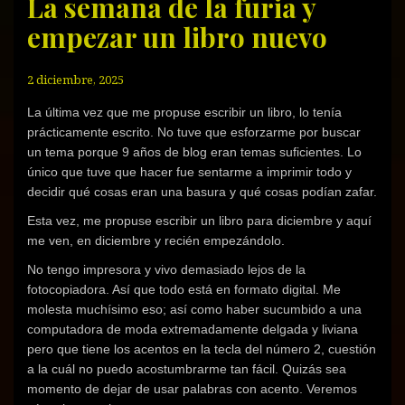
La semana de la furia y
a
a
a
n
a
a
c
c
c
S
c
c
empezar un libro nuevo
o
o
o
k
o
o
m
m
m
y
m
m
p
p
p
p
p
p
a
a
a
e
a
a
r
r
r
(
r
r
2 diciembre, 2025
t
t
t
S
t
t
i
i
i
e
i
i
r
r
r
a
r
r
La última vez que me propuse escribir un libro, lo tenía
e
e
e
b
e
e
n
n
n
r
n
n
prácticamente escrito. No tuve que esforzarme por buscar
F
T
W
e
G
T
a
w
h
e
o
e
un tema porque 9 años de blog eran temas suficientes. Lo
c
i
a
n
o
l
e
t
t
u
g
e
único que tuve que hacer fue sentarme a imprimir todo y
b
t
s
n
l
g
o
e
A
a
e
r
decidir qué cosas eran una basura y qué cosas podían zafar.
o
r
p
v
+
a
k
(
p
e
(
m
Esta vez, me propuse escribir un libro para diciembre y aquí
(
S
(
n
S
(
S
e
S
t
e
S
me ven, en diciembre y recién empezándolo.
e
a
e
a
a
e
a
b
a
n
b
a
b
r
b
a
r
b
No tengo impresora y vivo demasiado lejos de la
r
e
r
n
e
r
e
e
e
u
e
e
fotocopiadora. Así que todo está en formato digital. Me
e
n
e
e
n
e
n
u
n
v
u
n
molesta muchísimo eso; así como haber sucumbido a una
u
n
u
a
n
u
computadora de moda extremadamente delgada y liviana
n
a
n
)
a
n
a
v
a
v
a
pero que tiene los acentos en la tecla del número 2, cuestión
v
e
v
e
v
e
n
e
n
e
a la cuál no puedo acostumbrarme tan fácil. Quizás sea
n
t
n
t
n
t
a
t
a
t
momento de dejar de usar palabras con acento. Veremos
a
n
a
n
a