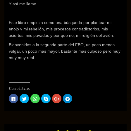
Y así me llamo.
Este libro empieza como una búsqueda por plantear mi
enojo y mi rebelión, mis procesos contradictorios, mis
aciertos, mis pavadas y por que no, mi religión del avión.
Bienvenidos a la segunda parte del FBO, un poco menos
vulgar, un poco más mayor, bastante más culposo pero muy
muy muy real.
Compártelo:
H
H
H
C
H
H
a
a
a
o
a
a
z
z
z
m
z
z
c
c
c
p
c
c
l
l
l
a
l
l
i
i
i
r
i
i
c
c
c
t
c
c
p
p
p
i
p
p
a
a
a
r
a
a
r
r
r
e
r
r