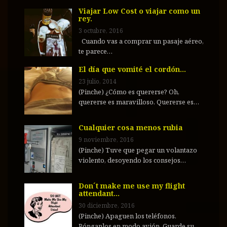
Viajar Low Cost o viajar como un
rey.
3 octubre, 2016
Cuando vas a comprar un pasaje aéreo,
te parece…
El día que vomité el cordón…
23 julio, 2014
(Pinche) ¿Cómo es quererse? Oh,
quererse es maravilloso. Quererse es…
Cualquier cosa menos rubia
9 noviembre, 2016
(Pinche) Tuve que pegar un volantazo
violento, desoyendo los consejos…
Don´t make me use my flight
attendant…
30 diciembre, 2016
(Pinche) Apaguen los teléfonos.
Pónganlos en modo avión. Guarde su…