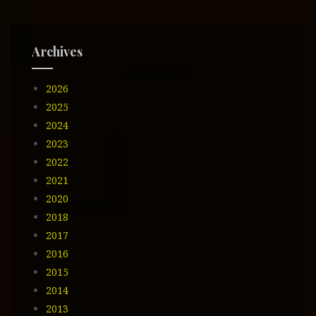
n
d
e
Archives
e
m
2026
a
i
2025
l
2024
2023
2022
2021
2020
2018
2017
2016
2015
2014
2013