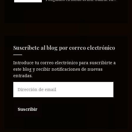
Suscríbete al blog por correo electrónico
Introduce tu correo electrónico para suscribirte a
este blog y recibir notificaciones de nuevas
entradas.
D
i
r
e
c
c
i
ó