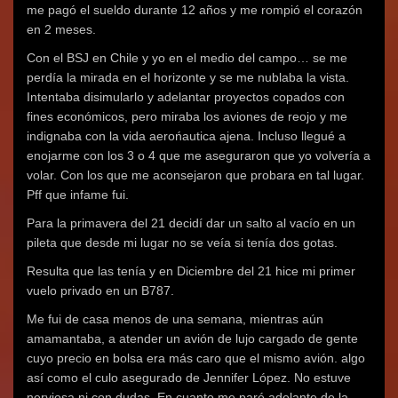
me pagó el sueldo durante 12 años y me rompió el corazón
en 2 meses.
Con el BSJ en Chile y yo en el medio del campo… se me
perdía la mirada en el horizonte y se me nublaba la vista.
Intentaba disimularlo y adelantar proyectos copados con
fines económicos, pero miraba los aviones de reojo y me
indignaba con la vida aerońautica ajena. Incluso llegué a
enojarme con los 3 o 4 que me aseguraron que yo volvería a
volar. Con los que me aconsejaron que probara en tal lugar.
Pff que infame fui.
Para la primavera del 21 decidí dar un salto al vacío en un
pileta que desde mi lugar no se veía si tenía dos gotas.
Resulta que las tenía y en Diciembre del 21 hice mi primer
vuelo privado en un B787.
Me fui de casa menos de una semana, mientras aún
amamantaba, a atender un avión de lujo cargado de gente
cuyo precio en bolsa era más caro que el mismo avión. algo
así como el culo asegurado de Jennifer López. No estuve
nerviosa ni con dudas. En cuanto me paré adelante de la