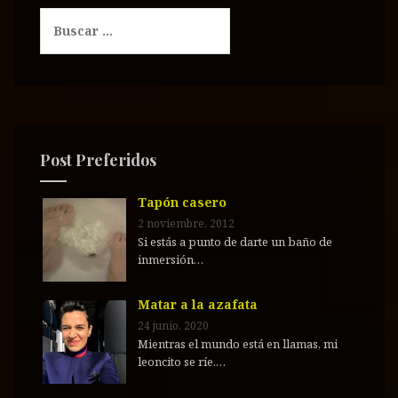
B
u
s
c
a
r
:
Post Preferidos
Tapón casero
2 noviembre, 2012
Si estás a punto de darte un baño de
inmersión…
Matar a la azafata
24 junio, 2020
Mientras el mundo está en llamas, mi
leoncito se ríe.…