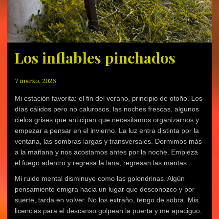
n
a
n
a
n
a
n
a
n
a
n
u
n
u
n
u
e
u
e
u
e
v
e
v
e
v
a
v
a
v
a
)
a
)
a
)
)
)
Los inflables pinchados
7 marzo, 2026
Mi estación favorita: el fin del verano, principio de otoño. Los
días cálidos pero no calurosos, las noches frescas, algunos
cielos grises que anticipan que necesitamos organizarnos y
empezar a pensar en el invierno. La luz entra distinta por la
ventana, las sombras largas y transversales. Dormimos más
a la mañana y nos acostamos antes por la noche. Empieza
el fuego adentro y regresa la lana, regresan las mantas.
Mi ruido mental disminuye como las golondrinas. Algún
pensamiento emigra hacia un lugar que desconozco y por
suerte, tarda en volver. No los extraño, tengo de sobra. Mis
licencias para el descanso golpean la puerta y me apaciguo,