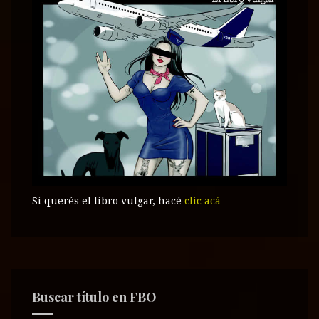
v
a
v
a
v
a
)
a
)
a
)
)
)
Si querés el libro vulgar, hacé
clic acá
Buscar título en FBO