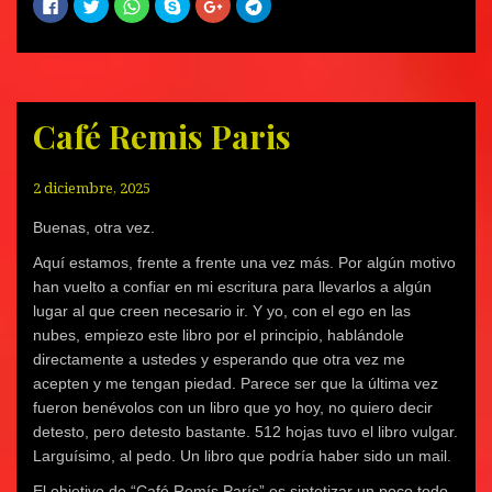
H
H
H
C
H
H
a
a
a
o
a
a
z
z
z
m
z
z
c
c
c
p
c
c
l
l
l
a
l
l
i
i
i
r
i
i
c
c
c
t
c
c
p
p
p
i
p
p
a
a
a
r
a
a
r
r
r
e
r
r
Café Remis Paris
a
a
a
n
a
a
c
c
c
S
c
c
o
o
o
k
o
o
m
m
m
y
m
m
p
p
p
p
p
p
2 diciembre, 2025
a
a
a
e
a
a
r
r
r
(
r
r
t
t
t
S
t
t
Buenas, otra vez.
i
i
i
e
i
i
r
r
r
a
r
r
Aquí estamos, frente a frente una vez más. Por algún motivo
e
e
e
b
e
e
n
n
n
r
n
n
han vuelto a confiar en mi escritura para llevarlos a algún
F
T
W
e
G
T
a
w
h
e
o
e
lugar al que creen necesario ir. Y yo, con el ego en las
c
i
a
n
o
l
e
t
t
u
g
e
nubes, empiezo este libro por el principio, hablándole
b
t
s
n
l
g
o
e
A
a
e
r
directamente a ustedes y esperando que otra vez me
o
r
p
v
+
a
acepten y me tengan piedad. Parece ser que la última vez
k
(
p
e
(
m
(
S
(
n
S
(
fueron benévolos con un libro que yo hoy, no quiero decir
S
e
S
t
e
S
e
a
e
a
a
e
detesto, pero detesto bastante. 512 hojas tuvo el libro vulgar.
a
b
a
n
b
a
b
r
b
a
r
b
Larguísimo, al pedo. Un libro que podría haber sido un mail.
r
e
r
n
e
r
e
e
e
u
e
e
e
n
e
e
n
e
El objetivo de “Café Remís París” es sintetizar un poco todo.