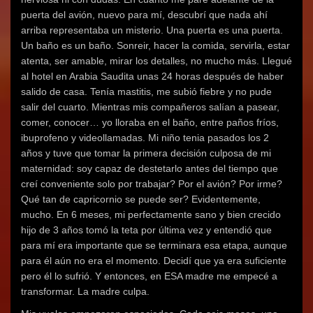
puerta del avión, nuevo para mí, descubrí que nada ahí
arriba representaba un misterio. Una puerta es una puerta.
Un baño es un baño. Sonreir, hacer la comida, servirla, estar
atenta, ser amable, mirar los detalles, no mucho más. Llegué
al hotel en Arabia Saudita unas 24 horas después de haber
salido de casa. Tenía mastitis, me subió fiebre y no pude
salir del cuarto. Mientras mis compañeros salían a pasear,
comer, conocer… yo lloraba en el baño, entre paños fríos,
ibuprofeno y videollamadas. Mi niño tenia pasados los 2
años y tuve que tomar la primera decisión culposa de mi
maternidad: soy capaz de destetarlo antes del tiempo que
creí conveniente solo por trabajar? Por el avión? Por irme?
Qué tan de capricornio se puede ser? Evidentemente,
mucho. En 6 meses, mi perfectamente sano y bien crecido
hijo de 3 años tomó la teta por última vez y entendió que
para mí era importante que se terminara esa etapa, aunque
para él aún no era el momento. Decidí que ya era suficiente
pero él lo sufrió. Y entonces, en ESA madre me empecé a
transformar. La madre culpa.