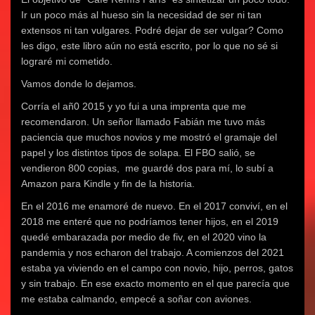
n
u
n
v
u
n
Ir un poco más al hueso sin la necesidad de ser ni tan
u
n
u
a
n
u
n
a
n
)
a
n
extensos ni tan vulgares. Podré dejar de ser vulgar? Como
a
v
a
v
a
v
e
v
e
v
les digo, este libro aún no está escrito, por lo que no sé si
e
n
e
n
e
n
t
n
t
n
lograré mi cometido.
t
a
t
a
t
a
n
a
n
a
n
a
n
a
n
Vamos donde lo dejamos.
a
n
a
n
a
n
u
n
u
n
Corría el añ0 2015 y yo fui a una imprenta que me
u
e
u
e
u
e
v
e
v
e
recomendaron. Un señor llamado Fabián me tuvo más
v
a
v
a
v
a
)
a
)
a
paciencia que muchos novios y me mostró el gramaje del
)
)
)
papel y los distintos tipos de solapa. El FBO salió, se
vendieron 800 copias, me guardé dos para mí, lo subí a
Amazon para Kindle y fin de la historia.
En el 2016 me enamoré de nuevo. En el 2017 conviví, en el
2018 me enteré que no podríamos tener hijos, en el 2019
quedé embarazada por medio de fiv, en el 2020 vino la
pandemia y nos echaron del trabajo. A comienzos del 2021
estaba ya viviendo en el campo con novio, hijo, perros, gatos
y sin trabajo. En ese exacto momento en el que parecía que
me estaba calmando, empecé a soñar con aviones.