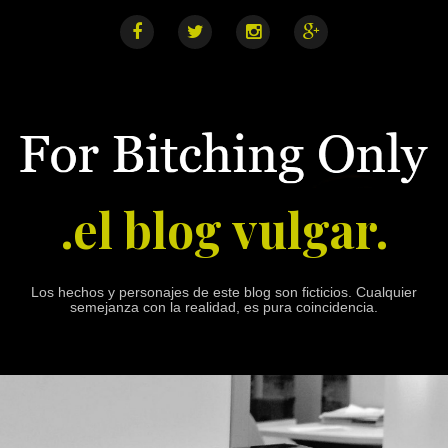
S
k
i
F
T
I
G
a
w
n
o
p
c
i
s
o
e
t
t
g
t
b
t
a
l
o
o
e
g
e
o
r
r
+
c
k
a
o
m
n
.el blog vulgar.
t
e
n
t
Los hechos y personajes de este blog son ficticios. Cualquier
semejanza con la realidad, es pura coincidencia.