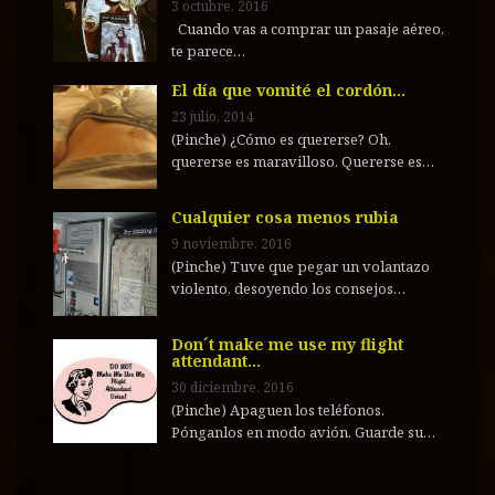
3 octubre, 2016
Cuando vas a comprar un pasaje aéreo,
te parece…
El día que vomité el cordón…
23 julio, 2014
(Pinche) ¿Cómo es quererse? Oh,
quererse es maravilloso. Quererse es…
Cualquier cosa menos rubia
9 noviembre, 2016
(Pinche) Tuve que pegar un volantazo
violento, desoyendo los consejos…
Don´t make me use my flight
attendant…
30 diciembre, 2016
(Pinche) Apaguen los teléfonos.
Pónganlos en modo avión. Guarde su…