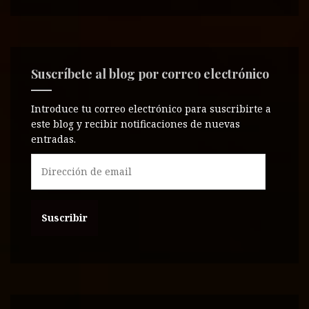
Suscríbete al blog por correo electrónico
Introduce tu correo electrónico para suscribirte a
este blog y recibir notificaciones de nuevas
entradas.
D
i
r
e
c
c
i
ó
n
d