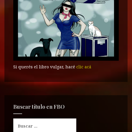
Si querés el libro vulgar, hacé
clic acá
Buscar título en FBO
B
u