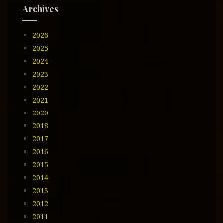
e
Archives
e
m
2026
a
i
2025
l
2024
2023
2022
2021
2020
2018
2017
2016
2015
2014
2013
2012
2011