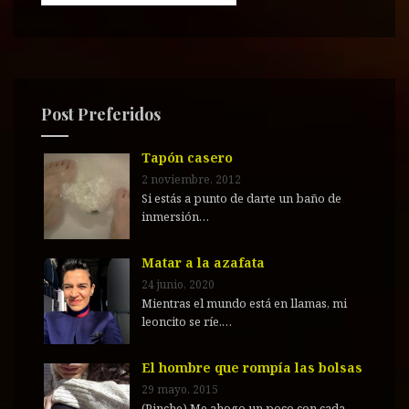
s
c
a
r
:
Post Preferidos
Tapón casero
2 noviembre, 2012
Si estás a punto de darte un baño de
inmersión…
Matar a la azafata
24 junio, 2020
Mientras el mundo está en llamas, mi
leoncito se ríe.…
El hombre que rompía las bolsas
29 mayo, 2015
(Pinche) Me ahogo un poco con cada