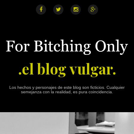
S
k
i
F
T
I
G
a
w
n
o
p
c
i
s
o
e
t
t
g
t
b
t
a
l
o
o
e
g
e
o
r
r
+
c
k
a
o
m
n
.el blog vulgar.
t
e
n
t
Los hechos y personajes de este blog son ficticios. Cualquier
semejanza con la realidad, es pura coincidencia.