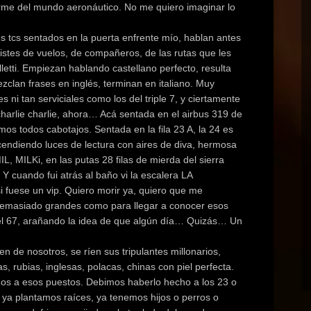
orme del mundo aeronáutico. No me quiero imaginar lo
 tcs sentados en la puerta enfrente mío, hablan antes
stes de vuelos, de compañeros, de las rutas que les
etti. Empiezan hablando castellano perfecto, resulta
ezclan frases en inglés, terminan en italiano. Muy
es ni tan serviciales como los del triple 7, y ciertamente
charlie charlie, ahora… Acá sentada en el airbus 319 de
mos todos cabotajos. Sentada en la fila 23 A, la 24 es
ncendiendo luces de lectura con aires de diva, hermosa
, MILKi, en las putas 28 filas de mierda del sierra
 Y cuando fui atrás al baño vi la escalera LA
fuese un vip. Quiero morir ya, quiero que me
 demasiado grandes como para llegar a conocer esos
 el 67, arañando la idea de que algún día… Quizás… Un
n de nosotros, se ríen sus tripulantes millonarios,
as, rubias, inglesas, polacas, chinas con piel perfecta.
os a esos puestos. Debimos haberlo hecho a los 23 o
, ya plantamos raíces, ya tenemos hijos o perros o