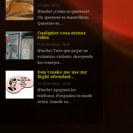
23 julio, 2014
(Pinche) ¿Cómo es quererse?
Oh, quererse es maravilloso.
Quererse es…
Cualquier cosa menos
rubia
9 noviembre, 2016
(Pinche) Tuve que pegar un
volantazo violento, desoyendo
los consejos…
Don´t make me use my
flight attendant…
30 diciembre, 2016
(Pinche) Apaguen los
teléfonos. Pónganlos en modo
avión. Guarde su…