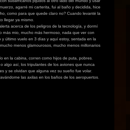
 con sudafricanos pijudos al otro lado del mundo y usar
uerzo, agarré mi carterita, fui al baño y decidida, hice
icho, como para que quede claro no? Cuando levanté la
to llegar ya mismo.
lerta acerca de los peligros de la tecnología, y dormí
cho más mio, mucho más hermoso, nada que ver con
y último vuelo en 3 días y aquí estoy, sentada en la
, mucho menos glamourosos, mucho menos millonarios
o en la cabina, corren como hijos de puta, pobres.
 algo así, los tripulantes de los aviones que nunca
es y se olvidan que alguna vez su sueño fue volar.
, lavándome las axilas en los baños de los aeropuertos.