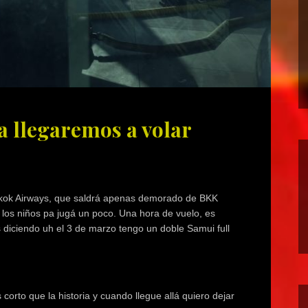
a llegaremos a volar
gkok Airways, que saldrá apenas demorado de BKK
os niños pa jugá un poco. Una hora de vuelo, es
diciendo uh el 3 de marzo tengo un doble Samui full
corto que la historia y cuando llegue allá quiero dejar