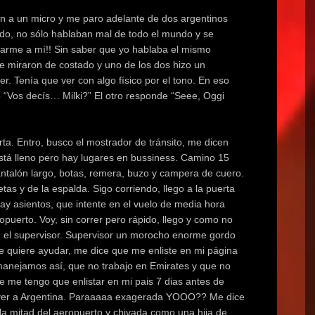
n a un micro y me paro adelante de dos argentinos
ndo, no sólo hablaban mal de todo el mundo y se
icarme a mí!! Sin saber que yo hablaba el mismo
 miraron de costado y uno de los dos hizo un
. Tenía que ver con algo físico por el tono. En eso
o “Vos decís… Milki?” El otro responde “Seee, Oggi
ta. Entro, busco el mostrador de tránsito, me dicen
stá lleno pero hay lugares en bussiness. Camino 15
antalón largo, botas, remera, buzo y campera de cuero.
as y de la espalda. Sigo corriendo, llego a la puerta
ay asientos, que intente en el vuelo de media hora
opuerto. Voy, sin correr pero rápido, llego y como no
n el supervisor. Supervisor un morocho enorme gordo
e quiere ayudar, me dice que me enliste en mi página
manejamos así, que no trabajo en Emirates y que no
me tengo que enlistar en mi pais 7 dias antes de
lver a Argentina. Paraaaaa exagerada YOOO?? Me dice
la mitad del aeropuerto y chivada como una hija de