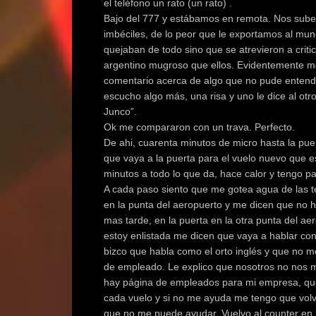
el teléfono un rato (un rato) .
Bajo del 777 y estábamos en remota. Nos sube
imbéciles, de lo peor que le exportamos al mu
quejaban de todo sino que se atrevieron a crit
argentino mugroso que ellos. Evidentemente me
comentario acerca de algo que no pude entender
escucho algo más, una risa y uno le dice al otr
Junco”.
Ok me compararon con un trava. Perfecto.
De ahi, cuarenta minutos de micro hasta la puer
que vaya a la puerta para el vuelo nuevo que e
minutos a todo lo que da, hace calor y tengo p
A cada paso siento que me gotea agua de las tet
en la punta del aeropuerto y me dicen que no h
mas tarde, en la puerta en la otra punta del aer
estoy enlistada me dicen que vaya a hablar co
bizco que habla como el orto inglés y que no m
de empleado. Le explico que nosotros no nos 
hay página de empleados para mi empresa, que 
cada vuelo y si no me ayuda me tengo que vo
que no me puede ayudar. Vuelvo al counter en 