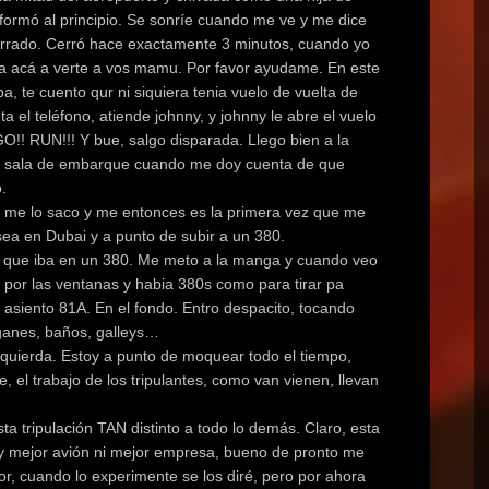
nformó al principio. Se sonríe cuando me ve y me dice
á cerrado. Cerró hace exactamente 3 minutos, cuando yo
sta acá a verte a vos mamu. Por favor ayudame. En este
, te cuento qur ni siquiera tenia vuelo de vuelta de
 el teléfono, atiende johnny, y johnny le abre el vuelo
GO!! RUN!!! Y bue, salgo disparada. Llego bien a la
na sala de embarque cuando me doy cuenta de que
.
, me lo saco y me entonces es la primera vez que me
sea en Dubai y a punto de subir a un 380.
 que iba en un 380. Me meto a la manga y cuando veo
ro por las ventanas y habia 380s como para tirar pa
i asiento 81A. En el fondo. Entro despacito, tocando
ganes, baños, galleys…
 izquierda. Estoy a punto de moquear todo el tiempo,
el trabajo de los tripulantes, como van vienen, llevan
sta tripulación TAN distinto a todo lo demás. Claro, esta
ay mejor avión ni mejor empresa, bueno de pronto me
r, cuando lo experimente se los diré, pero por ahora