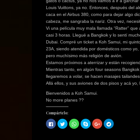
gatos o cactus, ya no nos vamos a ir a garchar
Louis Vuittons, ya no. Entonces, después del alm
caca en el Airbus 380, como para dejar algo d
cabeza, me sangraba la nariz. Otra vez, necesi
Vi una película muy mala llamada “Ratter” que a
casi 3 horas. Llegué a Bangkok y lo sentí mu
Dubai. Compré un ticket a Koh Samui, mi quinto 
23A, siendo atendida por domésticos como yo
pero muchísimo más religión de avión.
Estamos próximos a aterrizar y están recogiend
Mientras tanto, en algún four seasons Bangkok o
llegaremos a volar, se hacen masajes tailandes
Allá ellos, y sus aviones de dos pisos y acá yo
Bienvenidos a Koh Samui.
No more planes ??
Compártelo:
H
H
H
C
H
H
a
a
a
o
a
a
z
z
z
m
z
z
c
c
c
p
c
c
l
l
l
a
l
l