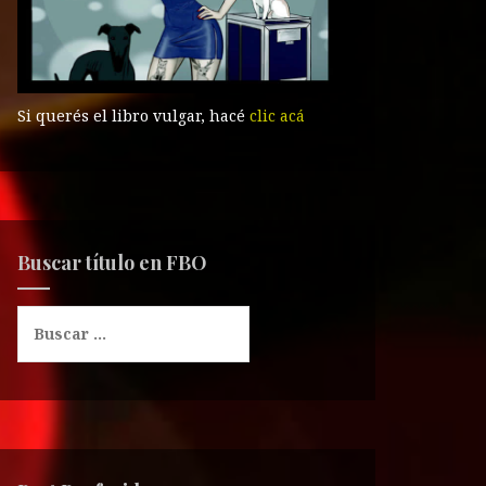
Si querés el libro vulgar, hacé
clic acá
Buscar título en FBO
B
u
s
c
a
r
: