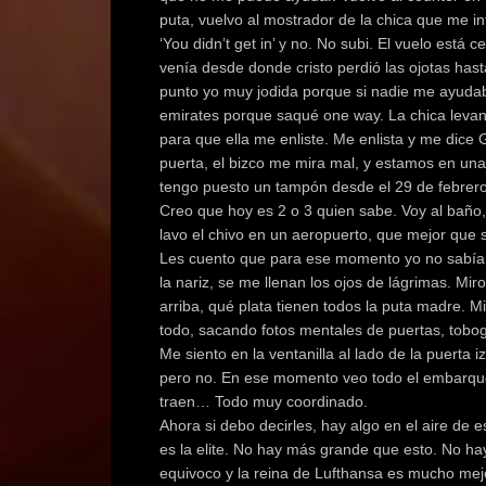
puta, vuelvo al mostrador de la chica que me i
‘You didn’t get in’ y no. No subi. El vuelo est
venía desde donde cristo perdió las ojotas ha
punto yo muy jodida porque si nadie me ayudaba
emirates porque saqué one way. La chica levanta
para que ella me enliste. Me enlista y me dice 
puerta, el bizco me mira mal, y estamos en u
tengo puesto un tampón desde el 29 de febrero
Creo que hoy es 2 o 3 quien sabe. Voy al baño
lavo el chivo en un aeropuerto, que mejor que 
Les cuento que para ese momento yo no sabía
la nariz, se me llenan los ojos de lágrimas. Mi
arriba, qué plata tienen todos la puta madre. M
todo, sacando fotos mentales de puertas, tobo
Me siento en la ventanilla al lado de la puerta
pero no. En ese momento veo todo el embarque, 
traen… Todo muy coordinado.
Ahora si debo decirles, hay algo en el aire de e
es la elite. No hay más grande que esto. No h
equivoco y la reina de Lufthansa es mucho mejo