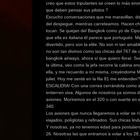
creo que estos tripulantes se creen lo más en
que deben pensar sus pilotos ?
Escucho conversaciones que me maravillan, dos
del despegue, mientras carreteamos. Hacen chi
tocan. Se quejan del Bangkok como yo de Cipoll
que ella es italiana él parece que portugués. M
divertido, pero son la elite. No son ni tan amabl
no son tan divinos como las chicas del 767 de 
bangkok airways, ahora sí que quiero llorar. So
la última, veo como la jefa recorre la cabina e
ella, y me recuerdo a mí misma, creyéndome MIL
juliet. Hoy me senté en la fila 81 me entienden?
ESCALERA! Con una correa cerrándola como si 
entierren viva. Algunos de nosotros ya somos
aviones. Moriremos en el 320 o con suerte en
340.
Los aviones que nunca llegaremos a volar se ríe
viajados, políglotas y refinados. Sus chicas lind
Y nosotras, ya no tenemos edad para postularn
26. Nosotras las que entramos a volar a los 28