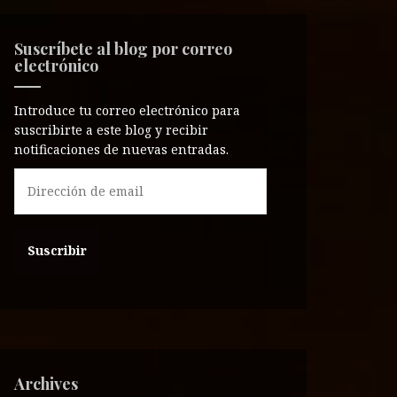
Suscríbete al blog por correo
electrónico
Introduce tu correo electrónico para
suscribirte a este blog y recibir
notificaciones de nuevas entradas.
D
i
r
e
c
c
i
ó
n
d
e
Archives
e