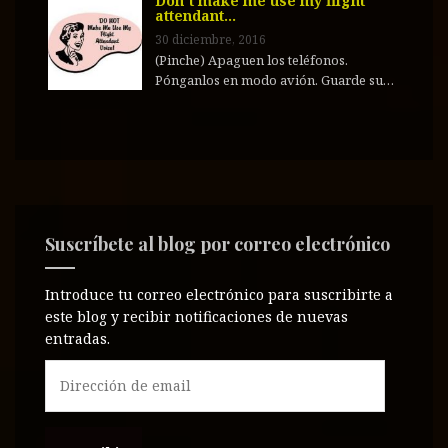
Don´t make me use my flight
attendant…
30 diciembre, 2016
(Pinche) Apaguen los teléfonos.
Pónganlos en modo avión. Guarde su…
Suscríbete al blog por correo electrónico
Introduce tu correo electrónico para suscribirte a
este blog y recibir notificaciones de nuevas
entradas.
D
i
r
e