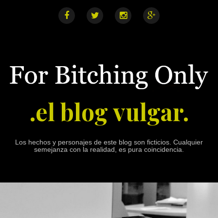
S
k
i
F
T
I
G
a
w
n
o
p
c
i
s
o
e
t
t
g
t
b
t
a
l
o
o
e
g
e
o
r
r
+
c
k
a
o
m
n
.el blog vulgar.
t
e
n
t
Los hechos y personajes de este blog son ficticios. Cualquier
semejanza con la realidad, es pura coincidencia.