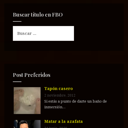
Buscar título en FBO
B
u
s
c
a
r
:
Post Preferidos
Tapón casero
2 noviembre, 2012
Si estás a punto de darte un baño de
inmersión…
Matar a la azafata