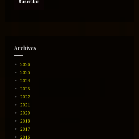
c
c
i
ó
n
d
e
Archives
e
m
2026
a
i
2025
l
2024
2023
2022
2021
2020
2018
2017
2016