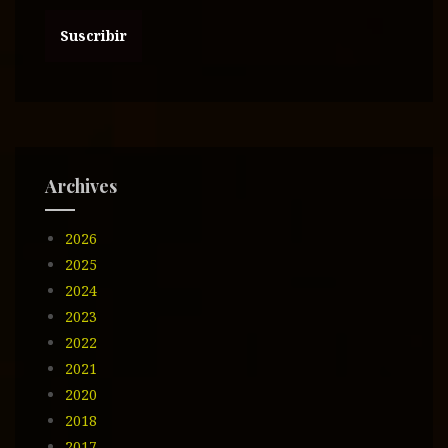
e
c
c
i
ó
n
d
e
Archives
e
m
2026
a
i
2025
l
2024
2023
2022
2021
2020
2018
2017