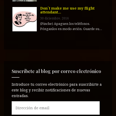
Don´t make me use my flight
attendant…
30 diciembre, 2016
(Pinche) Apaguen los teléfonos.
Pónganlos en modo avión. Guarde su…
Suscríbete al blog por correo electrónico
Introduce tu correo electrónico para suscribirte a
este blog y recibir notificaciones de nuevas
entradas.
D
i
r