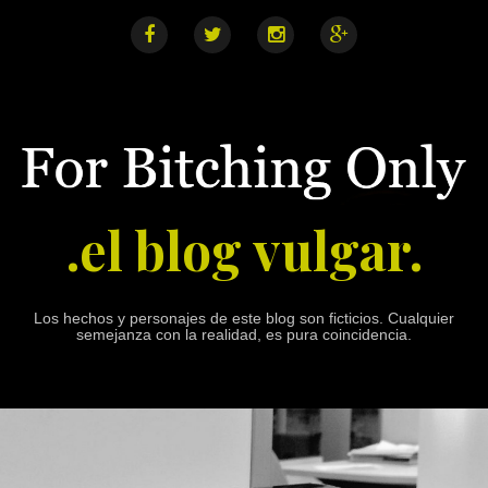
S
k
i
F
T
I
G
a
w
n
o
p
c
i
s
o
e
t
t
g
t
b
t
a
l
o
o
e
g
e
o
r
r
+
c
k
a
o
m
n
.el blog vulgar.
t
e
n
t
Los hechos y personajes de este blog son ficticios. Cualquier
semejanza con la realidad, es pura coincidencia.