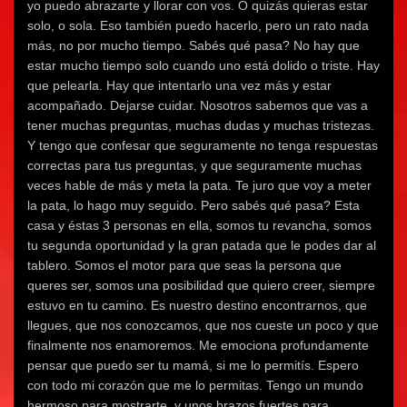
yo puedo abrazarte y llorar con vos. O quizás quieras estar
solo, o sola. Eso también puedo hacerlo, pero un rato nada
más, no por mucho tiempo. Sabés qué pasa? No hay que
estar mucho tiempo solo cuando uno está dolido o triste. Hay
que pelearla. Hay que intentarlo una vez más y estar
acompañado. Dejarse cuidar. Nosotros sabemos que vas a
tener muchas preguntas, muchas dudas y muchas tristezas.
Y tengo que confesar que seguramente no tenga respuestas
correctas para tus preguntas, y que seguramente muchas
veces hable de más y meta la pata. Te juro que voy a meter
la pata, lo hago muy seguido. Pero sabés qué pasa? Esta
casa y éstas 3 personas en ella, somos tu revancha, somos
tu segunda oportunidad y la gran patada que le podes dar al
tablero. Somos el motor para que seas la persona que
queres ser, somos una posibilidad que quiero creer, siempre
estuvo en tu camino. Es nuestro destino encontrarnos, que
llegues, que nos conozcamos, que nos cueste un poco y que
finalmente nos enamoremos. Me emociona profundamente
pensar que puedo ser tu mamá, si me lo permitís. Espero
con todo mi corazón que me lo permitas. Tengo un mundo
hermoso para mostrarte, y unos brazos fuertes para