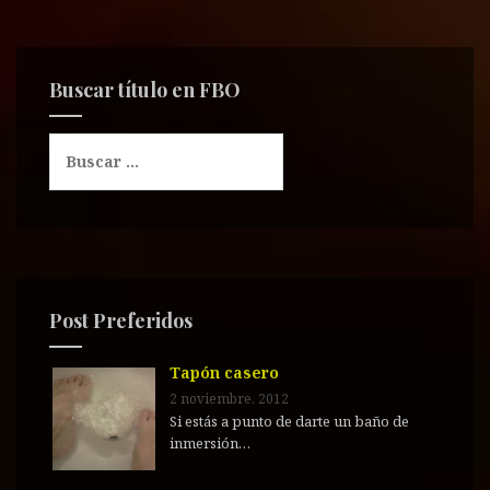
Buscar título en FBO
B
u
s
c
a
r
:
Post Preferidos
Tapón casero
2 noviembre, 2012
Si estás a punto de darte un baño de
inmersión…