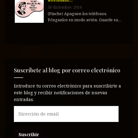
30 diciembre, 2016
(Pinche) Apaguen los teléfonos.
Pónganlos en modo avión. Guarde su…
Suscríbete al blog por correo electrónico
Introduce tu correo electrónico para suscribirte a
este blog y recibir notificaciones de nuevas
entradas.
D
i
r
e
c