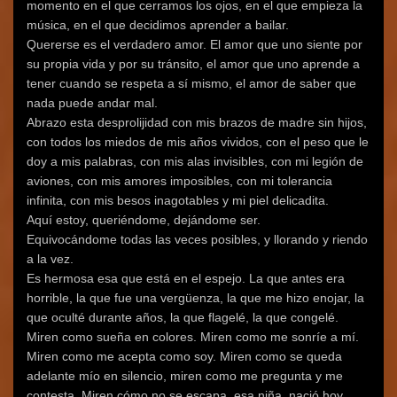
momento en el que cerramos los ojos, en el que empieza la
música, en el que decidimos aprender a bailar.
Quererse es el verdadero amor. El amor que uno siente por
su propia vida y por su tránsito, el amor que uno aprende a
tener cuando se respeta a sí mismo, el amor de saber que
nada puede andar mal.
Abrazo esta desprolijidad con mis brazos de madre sin hijos,
con todos los miedos de mis años vividos, con el peso que le
doy a mis palabras, con mis alas invisibles, con mi legión de
aviones, con mis amores imposibles, con mi tolerancia
infinita, con mis besos inagotables y mi piel delicadita.
Aquí estoy, queriéndome, dejándome ser.
Equivocándome todas las veces posibles, y llorando y riendo
a la vez.
Es hermosa esa que está en el espejo. La que antes era
horrible, la que fue una vergüenza, la que me hizo enojar, la
que oculté durante años, la que flagelé, la que congelé.
Miren como sueña en colores. Miren como me sonríe a mí.
Miren como me acepta como soy. Miren como se queda
adelante mío en silencio, miren como me pregunta y me
contesta. Miren cómo no se escapa, esa niña, nació hoy.