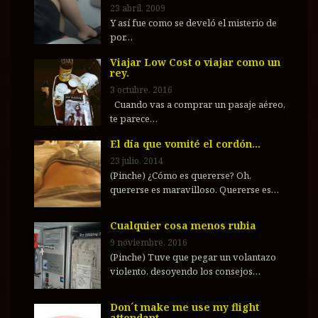
23 abril, 2009
Y así fue como se develó el misterio de
por…
Viajar Low Cost o viajar como un
rey.
3 octubre, 2016
Cuando vas a comprar un pasaje aéreo,
te parece…
El día que vomité el cordón…
23 julio, 2014
(Pinche) ¿Cómo es quererse? Oh,
quererse es maravilloso. Quererse es…
Cualquier cosa menos rubia
9 noviembre, 2016
(Pinche) Tuve que pegar un volantazo
violento, desoyendo los consejos…
Don´t make me use my flight
attendant…