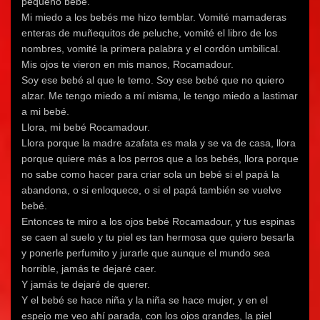
pequeño bebé.
Mi miedo a los bebés me hizo temblar. Vomité mamaderas
enteras de muñequitos de peluche, vomité el libro de los
nombres, vomité la primera palabra y el cordón umbilical.
Mis ojos te vieron en mis manos, Rocamadour.
Soy ese bebé al que le temo. Soy ese bebé que no quiero
alzar. Me tengo miedo a mí misma, le tengo miedo a lastimar
a mi bebé.
Llora, mi bebé Rocamadour.
Llora porque la madre azafata es mala y se va de casa, llora
porque quiere más a los perros que a los bebés, llora porque
no sabe como hacer para criar sola un bebé si el papá la
abandona, o si enloquece, o si el papá también se vuelve
bebé.
Entonces te miro a los ojos bebé Rocamadour, y tus espinas
se caen al suelo y tu piel es tan hermosa que quiero besarla
y ponerle perfumito y jurarle que aunque el mundo sea
horrible, jamás te dejaré caer.
Y jamás te dejaré de querer.
Y el bebé se hace niña y la niña se hace mujer, y en el
espejo me veo ahí parada, con los ojos grandes, la piel