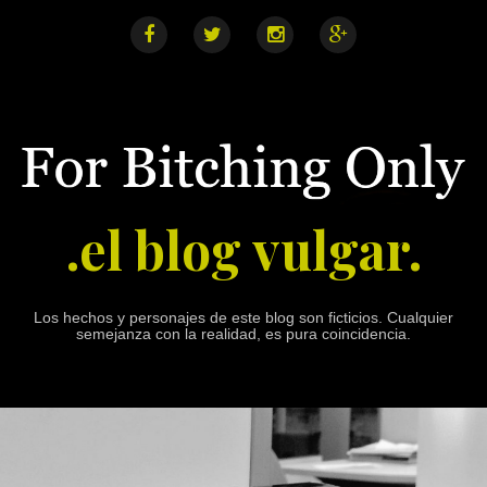
S
k
i
F
T
I
G
a
w
n
o
p
c
i
s
o
e
t
t
g
t
b
t
a
l
o
o
e
g
e
o
r
r
+
c
k
a
o
m
n
.el blog vulgar.
t
e
n
t
Los hechos y personajes de este blog son ficticios. Cualquier
semejanza con la realidad, es pura coincidencia.