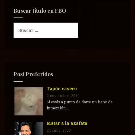
Buscar título en FBO
B
u
s
c
a
r
:
Post Preferidos
Tapón casero
2 noviembre, 2012
Si estás a punto de darte un baño de
inmersión…
Matar a la azafata
24 junio, 2020