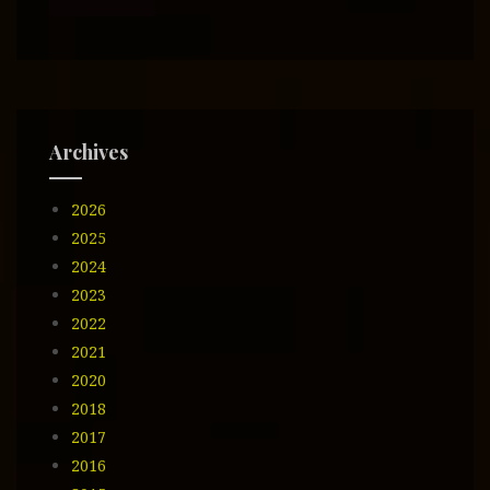
c
i
ó
n
d
e
Archives
e
m
2026
a
i
2025
l
2024
2023
2022
2021
2020
2018
2017
2016