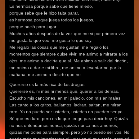
Es hermosa porque sabe que tiene miedo,
porque sabe que le hizo falta parar,
es hermosa porque juega todos los juegos,
porque nació para jugar.
Muchos años después de la vez que me vi por primera vez,
me gusta lo que veo, me gusta lo que soy.
Me regalo las cosas que me gustan, me regalo los
momentos que siempre quise vivir, me animo a mirarte a los
ojos, me animo a decirte que sí. Me animo a salir del rincón,
me animo a darte mi libro, me animo a levantarme por la
mañana, me animo a decirte que no.
Quererse es la más rica de las drogas.
Quererse es, ni más ni menos que, querer a los demás.
Escucho mis canciones, en mi palacio, con mis animales.
Las canto a los gritos, bailamos, ladran, saltan, me miran
raro. Yo no puedo ser ustedes, ustedes no pueden ser yo.
Sé que es duro, pero es lo que tengo para decir hoy. Quizás
no nos entendamos nunca, quizás nunca nos amemos,
quizás me odies para siempre, pero yo no puedo ser vos. No
puedo más que imaginarme el lugar en el que estás, pero mi