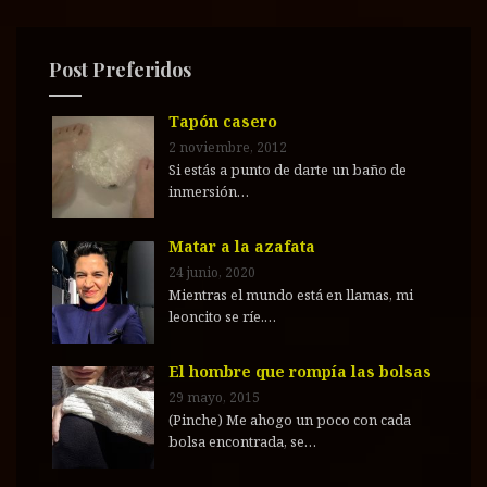
r
:
Post Preferidos
Tapón casero
2 noviembre, 2012
Si estás a punto de darte un baño de
inmersión…
Matar a la azafata
24 junio, 2020
Mientras el mundo está en llamas, mi
leoncito se ríe.…
El hombre que rompía las bolsas
29 mayo, 2015
(Pinche) Me ahogo un poco con cada
bolsa encontrada, se…