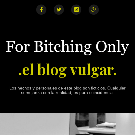
S
k
i
F
T
I
G
a
w
n
o
p
c
i
s
o
e
t
t
g
t
b
t
a
l
o
o
e
g
e
o
r
r
+
c
k
a
o
m
n
.el blog vulgar.
t
e
n
t
Los hechos y personajes de este blog son ficticios. Cualquier
semejanza con la realidad, es pura coincidencia.