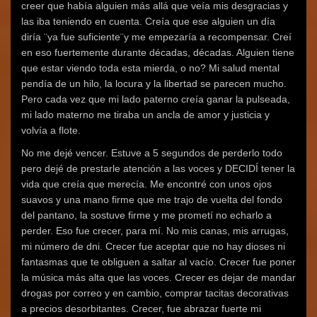
creer que había alguien más allá que veía mis desgracias y
las iba teniendo en cuenta. Creía que ese alguien un día
diría ¨ya fue suficiente¨y me empezaría a recompensar. Creí
en eso fuertemente durante décadas, décadas. Alguien tiene
que estar viendo toda esta mierda, o no? Mi salud mental
pendía de un hilo, la locura y la libertad se parecen mucho.
Pero cada vez que mi lado paterno creía ganar la pulseada,
mi lado materno me tiraba un ancla de amor y justicia y
volvía a flote.
No me dejé vencer. Estuve a 5 segundos de perderlo todo
pero dejé de prestarle atención a las voces y DECIDÍ tener la
vida que creía que merecía. Me encontré con unos ojos
suavos y una mano firme que me trajo de vuelta del fondo
del pantano, la sostuve firme y me prometí no echarlo a
perder. Eso fue crecer, para mí. No mis canas, mis arrugas,
mi número de dni. Crecer fue aceptar que no hay dioses ni
fantasmas que te obliguen a saltar al vacío. Crecer fue poner
la música más alta que las voces. Crecer es dejar de mandar
drogas por correo y en cambio, comprar tacitas decorativas
a precios desorbitantes. Crecer, fue abrazar fuerte mi