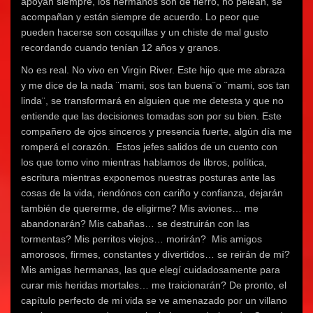
apoyan siempre, los hermanos son de fierro, no pelean, se
acompañan y están siempre de acuerdo. Lo peor que
pueden hacerse son cosquillas y un chiste de mal gusto
recordando cuando tenían 12 años y granos.
No es real. No vivo en Virgin River. Este hijo que me abraza
y me dice de la nada ¨mami, sos tan buena¨o ¨mami, sos tan
linda¨, se transformará en alguien que me detesta y que no
entiende que las decisiones tomadas son por su bien. Este
compañero de ojos sinceros y presencia fuerte, algún día me
romperá el corazón. Estos jefes salidos de un cuento con
los que tomo vino mientras hablamos de libros, política,
escritura mientras exponemos nuestras posturas ante las
cosas de la vida, riendónos con cariño y confianza, dejarán
también de quererme, de eligirme? Mis aviones… me
abandonarán? Mis cabañas… se destruirán con las
tormentas? Mis perritos viejos… morirán? Mis amigos
amorosos, firmes, constantes y divertidos… se reirán de mí?
Mis amigas hermanas, las que elegí cuidadosamente para
curar mis heridas mortales… me traicionarán? De pronto, el
capítulo perfecto de mi vida se ve amenazado por un villano