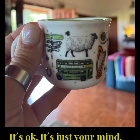
It´s ok. It´s just your mind.