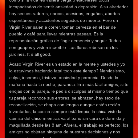
como si la vida les valiera verga o estuviesen todos
incapacitados de sentir ansiedad o depresión. A su alrededor
hay secuestradores, narcos, asesinos, engaños, abortos
espontáneos y accidentes seguidos de muerte. Pero en
Virgin River salen a correr, toman cerveza en el bar de
pueblo y café para llevar mientras pasean. Es la
representación gráfica de fingir demencia y seguir. Todos
son guapos y visten increíble. Las flores rebosan en los
jardines. It´s all good.
Acaso Virgin River es un estado en la mente y ustedes y yo
lo estuvimos haciendo fatal todo este tiempo? Nerviosismo,
culpa, insomnio, tristeza, ansiedad y paranoia. Desde la
mañana hasta la noche, paranoia. Era más fácil amigos, si te
enojás con tu pareja, le pedís disculpas al mismo tiempo que
tu pareja reconoce sus errores, se abrazan, hay sexo de
reconciliación, se chapa con lengua aunque estén recién
levantados, la cocina siempre está limpia, la chica viste la
camisa del chico mientras va al baño sin cara de dormida y
maquillada desde las 8 am. Afuera, el trabajo es perfecto, los
amigos no objetan ninguna de nuestras decisiones y nos