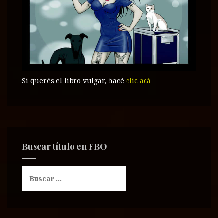
Si querés el libro vulgar, hacé
clic acá
Buscar título en FBO
B
u
s
c
a