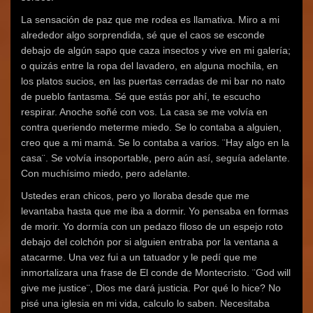
La sensación de paz que me rodea es llamativa. Miro a mi
alrededor algo sorprendida, sé que el caos se esconde
debajo de algún sapo que caza insectos y vive en mi galería;
o quizás entre la ropa del lavadero, en alguna mochila, en
los platos sucios, en las puertas cerradas de mi bar no nato
de pueblo fantasma. Sé que estás por ahí, te escucho
respirar. Anoche soñé con vos. La casa se me volvía en
contra queriendo meterme miedo. Se lo contaba a alguien,
creo que a mi mamá. Se lo contaba a varios. ¨Hay algo en la
casa¨. Se volvía insoportable, pero aún así, seguía adelante.
Con muchísimo miedo, pero adelante.
Ustedes eran chicos, pero yo lloraba desde que me
levantaba hasta que me iba a dormir. Yo pensaba en formas
de morir. Yo dormía con un pedazo filoso de un espejo roto
debajo del colchón por si alguien entraba por la ventana a
atacarme. Una vez fui a un tatuador y le pedí que me
inmortalizara una frase de El conde de Montecristo. ¨God will
give me justice¨, Dios me dará justicia. Por qué lo hice? No
pisé una iglesia en mi vida, calculo lo saben. Necesitaba