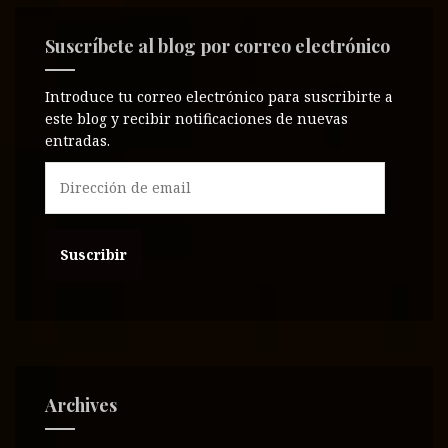
Suscríbete al blog por correo electrónico
Introduce tu correo electrónico para suscribirte a
este blog y recibir notificaciones de nuevas
entradas.
D
i
r
e
c
c
i
ó
n
d
e
Archives
e
m