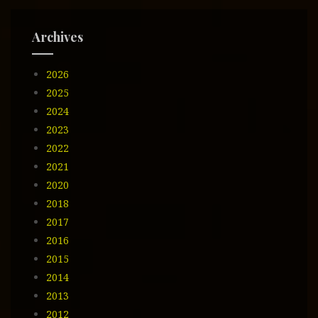
d
e
Archives
e
m
2026
a
i
2025
l
2024
2023
2022
2021
2020
2018
2017
2016
2015
2014
2013
2012