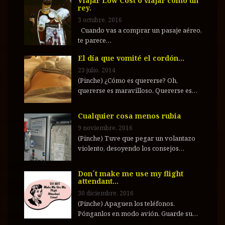
Viajar Low Cost o viajar como un
rey.
3 octubre, 2016
Cuando vas a comprar un pasaje aéreo,
te parece…
El día que vomité el cordón…
23 julio, 2014
(Pinche) ¿Cómo es quererse? Oh,
quererse es maravilloso. Quererse es…
Cualquier cosa menos rubia
9 noviembre, 2016
(Pinche) Tuve que pegar un volantazo
violento, desoyendo los consejos…
Don´t make me use my flight
attendant…
30 diciembre, 2016
(Pinche) Apaguen los teléfonos.
Pónganlos en modo avión. Guarde su…