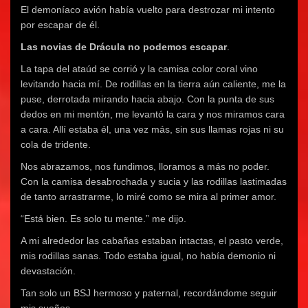
El demoníaco avión había vuelto para destrozar mi intento
por escapar de él.
Las novias de Drácula no podemos escapar
.
La tapa del ataúd se corrió y la camisa color coral vino
levitando hacia mí. De rodillas en la tierra aún caliente, me la
puse, derrotada mirando hacia abajo. Con la punta de sus
dedos en mi mentón, me levantó la cara y nos miramos cara
a cara. Allí estaba él, una vez más, sin sus llamas rojas ni su
cola de tridente.
Nos abrazamos, nos fundimos, lloramos a más no poder.
Con la camisa desabrochada y sucia y las rodillas lastimadas
de tanto arrastrarme, lo miré como se mira al primer amor.
“Está bien. Es solo tu mente.” me dijo.
A mi alrededor las cabañas estaban intactas, el pasto verde,
mis rodillas sanas. Todo estaba igual, no había demonio ni
devastación.
Tan solo un BSJ hermoso y paternal, recordándome seguir
mis sueños.