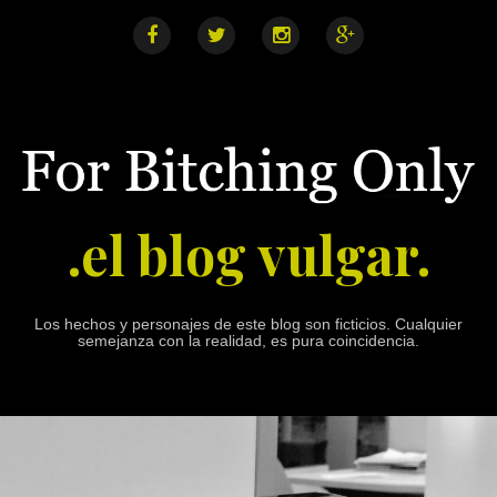
S
k
i
F
T
I
G
a
w
n
o
p
c
i
s
o
e
t
t
g
t
b
t
a
l
o
o
e
g
e
o
r
r
+
c
k
a
o
m
n
.el blog vulgar.
t
e
n
t
Los hechos y personajes de este blog son ficticios. Cualquier
semejanza con la realidad, es pura coincidencia.