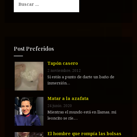
u
s
c
a
r
:
Post Preferidos
Tapón casero
2 noviembre, 2012
Si estás a punto de darte un baño de
inmersión…
Matar a la azafata
24 junio, 2020
Mientras el mundo está en llamas, mi
leoncito se ríe.…
El hombre que rompía las bolsas