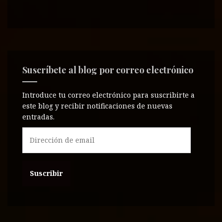
Suscríbete al blog por correo electrónico
Introduce tu correo electrónico para suscribirte a
este blog y recibir notificaciones de nuevas
entradas.
D
i
r
e
c
c
i
ó
n