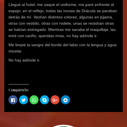
Llegué al hotel, me saqué el uniforme, me paré enfrente al
espejo; en el reflejo, todas las novias de Drácula se paraban
detrás de mí. Vestían distintos colores, algunas en pijama,
otras con vestido, otras con rodete, unas se resistían otras
se habían entregado. Mientras me sacaba el maquillaje, las
miré con cariño, queridas mías, no hay adónde ir.
Me limpié la sangre del borde del labio con la lengua y agua
micelar.
No hay adónde ir.
Compártelo:
H
H
H
C
H
H
a
a
a
o
a
a
z
z
z
m
z
z
c
c
c
p
c
c
l
l
l
a
l
l
i
i
i
r
i
i
c
c
c
t
c
c
p
p
p
i
p
p
a
a
a
r
a
a