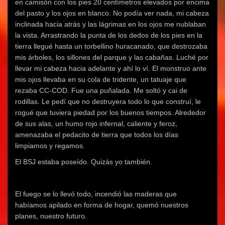
en camisón con los pies 20 centímetros elevados por encima
del pasto y los ojos en blanco. No podía ver nada, mi cabeza
inclinada hacia atrás y las lágrimas en los ojos me nublaban
la vista. Arrastrando la punta de los dedos de los pies en la
tierra llegué hasta un torbellino huracanado, que destrozaba
mis árboles, los sillones del parque y las cabañas. Luché por
llevar mi cabeza hacia adelante y ahí lo ví. El monstruo ante
mis ojos llevaba en su cola de tridente, un tatuaje que
rezaba CC-COD. Fue una puñalada. Me soltó y cai de
rodillas. Le pedí que no destruyera todo lo que construí, le
rogué que tuviera piedad por los buenos tiempos. Alrededor
de sus alas, un humo rojo infernal, caliente y feroz,
amenazaba el pedacito de tierra que todos los días
limpiamos y regamos.
El BSJ estaba poseído. Quizás yo también.
El fuego se lo llevó todo, incendió las maderas que
habíamos apilado en forma de hogar, quemó nuestros
planes, nuestro futuro.