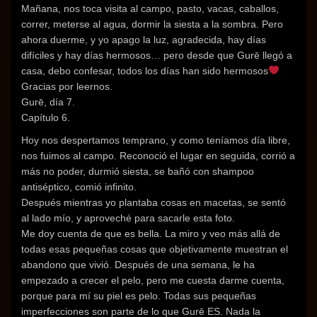
Mañana, nos toca visita al campo, pasto, vacas, caballos,
correr, meterse al agua, dormir la siesta a la sombra. Pero
ahora duerme, y yo apago la luz, agradecida, hay días
difíciles y hay días hermosos… pero desde que Gurē llegó a
casa, debo confesar, todos los días han sido hermosos
Gracias por leernos.
Gurē, día 7.
Capítulo 6.
Hoy nos despertamos temprano, y como teníamos día libre,
nos fuimos al campo. Reconoció el lugar en seguida, corrió a
más no poder, durmió siesta, se bañó con shampoo
antiséptico, comió infinito.
Después mientras yo plantaba cosas en macetas, se sentó
al lado mío, y aproveché para sacarle esta foto.
Me doy cuenta de que es bella. La miro y veo más allá de
todas esas pequeñas cosas que objetivamente muestran el
abandono que vivió. Después de una semana, le ha
empezado a crecer el pelo, pero me cuesta darme cuenta,
porque para mí su piel es pelo. Todas sus pequeñas
imperfecciones son parte de lo que Gurē ES. Nada la