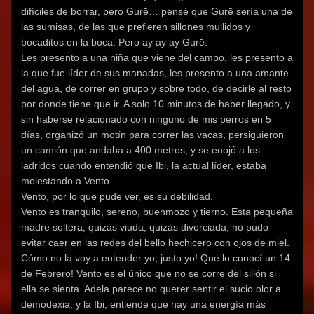
difíciles de borrar, pero Gurē… pensé que Gurē sería una de
las sumisas, de las que prefieren sillones mullidos y
bocaditos en la boca. Pero ay ay ay Gurē.
Les presento a una niña que viene del campo, les presento a
la que fue líder de sus manadas, les presento a una amante
del agua, de correr en grupo y sobre todo, de decirle al resto
por donde tiene que ir. A solo 10 minutos de haber llegado, y
sin haberse relacionado con ninguno de mis perros en 5
días, organizó un motín para correr las vacas, persiguieron
un camión que andaba a 400 metros, y se enojó a los
ladridos cuando entendió que Ibi, la actual líder, estaba
molestando a Vento.
Vento, por lo que pude ver, es su debilidad.
Vento es tranquilo, sereno, buenmozo y tierno. Esta pequeña
madre soltera, quizás viuda, quizás divorciada, no pudo
evitar caer en las redes del bello hechicero con ojos de miel.
Cómo no la voy a entender yo, justo yo! Que lo conocí un 14
de Febrero! Vento es el único que no se corre del sillón si
ella se sienta. Adela parece no querer sentir el sucio olor a
demodexia, y la Ibi, entiende que hay una energía más