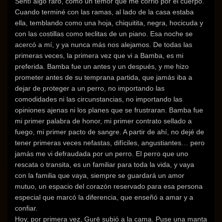
Sentí algo raro, como un temor que me corrió por el cuerpo.
Cuando terminé con las ramas, al lado de la casa estaba
ella, temblando como una hoja, chiquitita, negra, hocicuda y
con las costillas como teclitas de un piano. Esa noche se
acercó a mí, y ya nunca más nos alejamos. De todas las
primeras veces, la primera vez que vi a Bamba, es mi
preferida. Bamba fue un antes y un después, y me hizo
prometer antes de su temprana partida, que jamás iba a
dejar de proteger a un perro, no importando las
comodidades ni las circunstancias, no importando las
opiniones ajenas ni los planes que se frustraran. Bamba fue
mi primer palabra de honor, mi primer contrato sellado a
fuego, mi primer pacto de sangre. A partir de ahí, no dejé de
tener primeras veces nefastas, difíciles, angustiantes… pero
jamás me vi defraudada por un perro. El perro que uno
rescata o transita, es un familiar para toda la vida, y vaya
con la familia que vaya, siempre se guardará un amor
mutuo, un espacio del corazón reservado para esa persona
especial que marcó la diferencia, que enseñó a amar y a
confiar.
Hoy, por primera vez, Gurē subió a la cama. Puse una manta