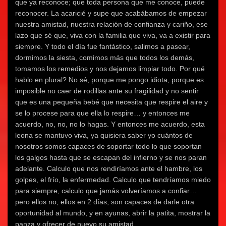
que ya reconoce; que toda persona que me conoce, puede
reconocer. La acaricié y supe que acabábamos de empezar
nuestra amistad, nuestra relación de confianza y cariño, ese
lazo que sé que, viva con la familia que viva, va a existir para
siempre. Y todo el día fue fantástico, salimos a pasear,
dormimos la siesta, comimos más que todos los demás,
tomamos los remedios y nos dejamos limpiar todo. Por qué
hablo en plural? No sé, porque me pongo idiota, porque es
imposible no caer de rodillas ante su fragilidad y no sentir
que es una pequeña bebé que necesita que respire el aire y
se lo procese para que ella lo respire… y entonces me
acuerdo, no, no, no lo hagas. Y entonces me acuerdo, esta
leona se mantuvo viva, ya quisiera saber yo cuántos de
nosotros somos capaces de soportar todo lo que soportan
los galgos hasta que se escapan del infierno y se nos paran
adelante. Calculo que nos rendiríamos ante el hambre, los
golpes, el frío, la enfermedad. Calculo que tendríamos miedo
para siempre, calculo que jamás volveríamos a confiar…
pero ellos no, ellos en 2 días, son capaces de darle otra
oportunidad al mundo, y en ayunas, abrir la patita, mostrar la
panza y ofrecer de nuevo su amistad.