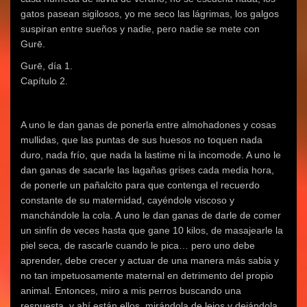
gatos pasean sigilosos, yo me seco las lágrimas, los galgos
suspiran entre sueños y nadie, pero nadie se mete con
Gurē.
Gurē, día 1.
Capítulo 2.
A uno le dan ganas de ponerla entre almohadones y cosas
mullidas, que las puntas de sus huesos no toquen nada
duro, nada frío, que nada la lastime ni la incomode. A uno le
dan ganas de sacarle las lagañas grises cada media hora,
de ponerle un pañalcito para que contenga el recuerdo
constante de su maternidad, cayéndole viscoso y
manchándole la cola. A uno le dan ganas de darle de comer
un sinfín de veces hasta que gane 10 kilos, de masajearle la
piel seca, de rascarle cuando le pica… pero uno debe
aprender, debe crecer y actuar de una manera más sabia y
no tan impetuosamente maternal en detrimento del propio
animal. Entonces, miro a mis perros buscando una
respuesta, y ahí están ellos, mirándola de lejos y dejándola