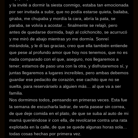
y la invité a dormir la siesta conmigo, estaba tan emocionada
por ser invitada a subir, que no podía estarse quieta, bailaba,
giraba, me chupaba y mordía la cara, abría la pata, se
paraba, se volvía a acostar… finalmente se relajó, pero
antes de quedarse dormida, bajó al colchoncito, se acurrucó
y me miró de abajo mientras yo me dormía. Sonreí
mirándola, y le di las gracias, creo que ella también entiende
que pese al profundo amor que hoy nos tenemos, que no es
nada comparado con el que, aseguro, nos llegaremos a
tener; estamos de paso una con la otra, y disfrutaremos sí, y
juntas llegaremos a lugares increíbles, pero ambas debemos
guardar ese pedacito de corazón, ese cachito que no se
suelta, para reservárselo a alguien más… al que va a ser
familia.
Nos dormimos todos, pensando en primeras veces. Esta fue
la semana de escucharla ladrar, de verla pasear sin correa,
de que deje comida en el plato, de que se suba al auto de mi
mamá queriéndose ir con ella, de revolcarse contra una rata
explotada en la calle, de que se quede algunas horas sola…
todas cosas hechas por primera vez.