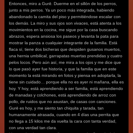
Entonces, miro a Gurē. Duerme en el sillón de los perros,
junto a mis perros. Ya un poco más integrada, habiendo
abandonado la camita del piso y permitiéndose escalar con
los demás. La miro y sus ojos son vivaces, está atenta a los
movimientos en la cocina, me sigue por la casa buscando
abrazos, espera ansiosa los paseos y levanta la pata para
mostrar la panza a cualquier integrante de la familia. Está
flaca sí, tiene dos bicheras que despiden gusanos muertos,
una hernia umbilical, garrapatas muertas prendidas y cuatro
pelos locos. Pero aún así, me mira a los ojos y me dice que
lo que pasó ayer fue historia, y que la familia que en este
momento la está mirando en fotos y piensa en adoptarla, la
tiene sin cuidado… porque ella no es ayer ni mañana, ella es
hoy. Y hoy, está aprendiendo a ser familia, está aprendiendo
de manadas y colchones, está aprendiendo de arroz con
pollo, de ruidos que no asustan, de casas con canciones.
Gurē es hoy, y me siento tan chiquita y tarada, tan
humanamente atrasada, cuando en 4 días una perrita que
no llega a 15 kilos me da vuelta la cara con tanta verdad,
con una verdad tan clara.