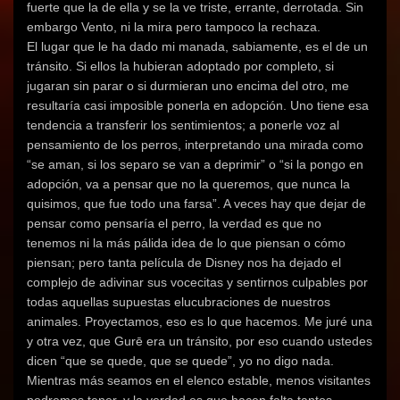
fuerte que la de ella y se la ve triste, errante, derrotada. Sin
embargo Vento, ni la mira pero tampoco la rechaza.
El lugar que le ha dado mi manada, sabiamente, es el de un
tránsito. Si ellos la hubieran adoptado por completo, si
jugaran sin parar o si durmieran uno encima del otro, me
resultaría casi imposible ponerla en adopción. Uno tiene esa
tendencia a transferir los sentimientos; a ponerle voz al
pensamiento de los perros, interpretando una mirada como
“se aman, si los separo se van a deprimir” o “si la pongo en
adopción, va a pensar que no la queremos, que nunca la
quisimos, que fue todo una farsa”. A veces hay que dejar de
pensar como pensaría el perro, la verdad es que no
tenemos ni la más pálida idea de lo que piensan o cómo
piensan; pero tanta película de Disney nos ha dejado el
complejo de adivinar sus vocecitas y sentirnos culpables por
todas aquellas supuestas elucubraciones de nuestros
animales. Proyectamos, eso es lo que hacemos. Me juré una
y otra vez, que Gurē era un tránsito, por eso cuando ustedes
dicen “que se quede, que se quede”, yo no digo nada.
Mientras más seamos en el elenco estable, menos visitantes
podremos tener, y la verdad es que hacen falta tantos,