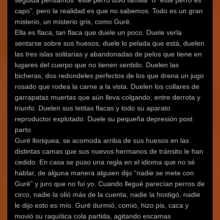
capo”, pero la realidad es que no sabemos. Todo es un gran
misterio, un misterio gris, como Gurē.
Ella es flaca, tan flaca que duele un poco. Duele verla
sentarse sobre sus huesos, duele lo pelada que está, duelen
las tres islas solitarias y abandonadas de pelos que tiene en
lugares del cuerpo que no tienen sentido. Duelen las
bicheras, dos redondeles perfectos de los que drena un jugo
rosado que rodea la carne a la vista. Duelen los collares de
garrapatas muertas que aún lleva colgando, entre derrota y
triunfo. Duelen sus tetitas flacas y todo su aparato
reproductor explotado. Duele su pequeña depresión post
parto.
Gurē lloriquea, se acomoda arriba de sus huesos en las
distintas camas que sus nuevos hermanos de tránsito le han
cedido. En casa se puso una regla en el idioma que no sé
hablar, de alguna manera alguien dijo “nadie se mete con
Gurē” y juro que no fui yo. Cuando llegué parecían perros de
circo, nadie la olió más de la cuenta, nadie la hostigó, nadie
le dijo esto es mío. Gurē durmió, comió, hizo pis, caca y
movió su raquítica cola partida, agitando escamas