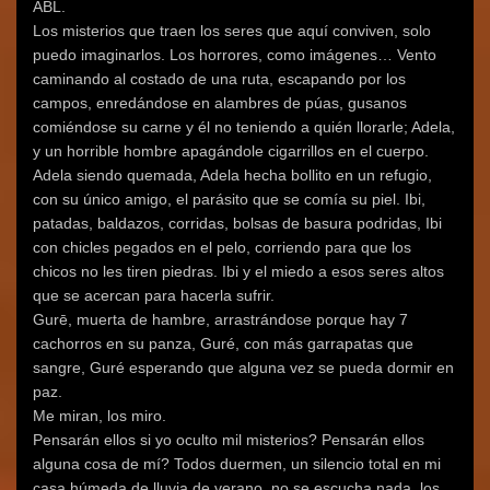
ABL.
Los misterios que traen los seres que aquí conviven, solo
puedo imaginarlos. Los horrores, como imágenes… Vento
caminando al costado de una ruta, escapando por los
campos, enredándose en alambres de púas, gusanos
comiéndose su carne y él no teniendo a quién llorarle; Adela,
y un horrible hombre apagándole cigarrillos en el cuerpo.
Adela siendo quemada, Adela hecha bollito en un refugio,
con su único amigo, el parásito que se comía su piel. Ibi,
patadas, baldazos, corridas, bolsas de basura podridas, Ibi
con chicles pegados en el pelo, corriendo para que los
chicos no les tiren piedras. Ibi y el miedo a esos seres altos
que se acercan para hacerla sufrir.
Gurē, muerta de hambre, arrastrándose porque hay 7
cachorros en su panza, Guré, con más garrapatas que
sangre, Guré esperando que alguna vez se pueda dormir en
paz.
Me miran, los miro.
Pensarán ellos si yo oculto mil misterios? Pensarán ellos
alguna cosa de mí? Todos duermen, un silencio total en mi
casa húmeda de lluvia de verano, no se escucha nada, los