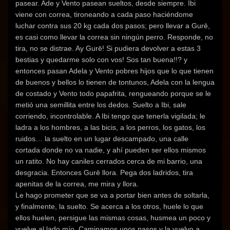
pasear. Ade y Vento pasean sueltos, desde siempre. Ibi
viene con correa, tironeando a cada paso haciéndome
luchar contra sus 20 kg cada dos pasos; pero llevar a Gurē,
es casi como llevar la correa sin ningún perro. Responde, no
tira, no se distrae. Ay Gurē! Si pudiera devolver a estas 3
bestias y quedarme solo con vos! Sos tan buena!!
?
y
entonces pasan Adela y Vento pobres hijos que lo que tienen
de buenos y bellos lo tienen de tontunos, Adela con la lengua
de costado y Vento todo papafrita, rengueando porque se le
metió una semillita entre los dedos. Suelto a Ibi, sale
corriendo, incontrolable. A Ibi tengo que tenerla vigilada; le
ladra a los hombres, a las bicis, a los perros, los gatos, los
ruidos… la suelto en un lugar descampado, una calle
cortada donde no va nadie, y ahí pueden ser ellos mismos
un ratito. No hay caniles cerrados cerca de mi barrio, una
desgracia. Entonces Gurē llora. Pega dos ladridos, tira
apenitas de la correa, me mira y llora.
Le hago prometer que se va a portar bien antes de soltarla,
y finalmente, la suelto. Se acerca a los otros, huele lo que
ellos huelen, persigue las mismas cosas, husmea un poco y
vuelve al lado mío. Caminamos unos pasos y la vuelvo a