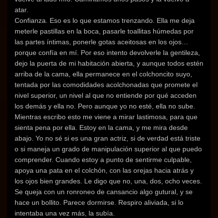
atar.
Confianza. Eso es lo que estamos trenzando. Ella me deja
meterle pastillas en la boca, pasarle toallitas húmedas por
las partes íntimas, ponerle gotas aceitosas en los ojos…
porque confía en mí. Por eso intento devolverle la gentileza,
dejo la puerta de mi habitación abierta, y aunque todos estén
arriba de la cama, ella permanece en el colchoncito suyo,
tentada por las comodidades acolchonadas que promete el
nivel superior, un nivel al que no entiende por qué acceden
los demás y ella no. Pero aunque yo no esté, ella no sube.
Mientras escribo esto me viene a mirar lastimosa, para que
sienta pena por ella. Estoy en la cama, y me mira desde
abajo. Yo no sé si es una gran actriz, si de verdad está triste
o si maneja un grado de manipulación superior al que puedo
comprender. Cuando estoy a punto de sentirme culpable,
apoya una pata en el colchón, con las orejas hacia atrás y
los ojos bien grandes. Le digo que no, una, dos, ocho veces.
Se queja con un ronroneo de cansancio algo gutural, y se
hace un bollito. Parece dormirse. Respiro aliviada, si lo
intentaba una vez más, la subía.