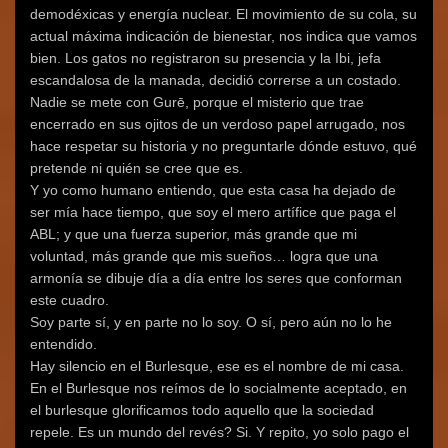
demodéxicas y energía nuclear. El movimiento de su cola, su
actual máxima indicación de bienestar, nos indica que vamos
bien. Los gatos no registraron su presencia y la Ibi, jefa
escandalosa de la manada, decidió correrse a un costado.
Nadie se mete con Gurē, porque el misterio que trae
encerrado en sus ojitos de un verdoso papel arrugado, nos
hace respetar su historia y no preguntarle dónde estuvo, qué
pretende ni quién se cree que es.
Y yo como humano entiendo, que esta casa ha dejado de
ser mía hace tiempo, que soy el mero artífice que paga el
ABL; y que una fuerza superior, más grande que mi
voluntad, más grande que mis sueños… logra que una
armonía se dibuje día a día entre los seres que conforman
este cuadro.
Soy parte sí, y en parte no lo soy. O sí, pero aún no lo he
entendido.
Hay silencio en el Burlesque, ese es el nombre de mi casa.
En el Burlesque nos reímos de lo socialmente aceptado, en
el burlesque glorificamos todo aquello que la sociedad
repele. Es un mundo del revés? Si. Y repito, yo solo pago el