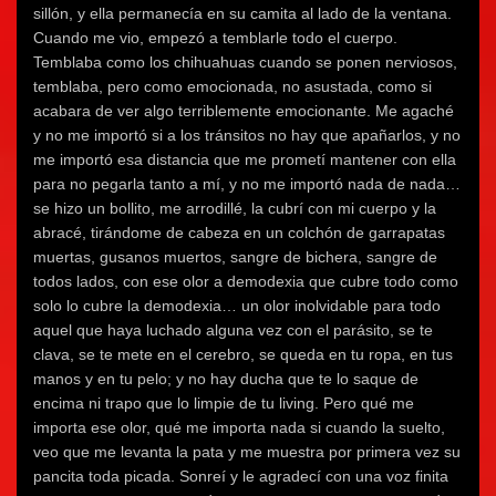
sillón, y ella permanecía en su camita al lado de la ventana.
Cuando me vio, empezó a temblarle todo el cuerpo.
Temblaba como los chihuahuas cuando se ponen nerviosos,
temblaba, pero como emocionada, no asustada, como si
acabara de ver algo terriblemente emocionante. Me agaché
y no me importó si a los tránsitos no hay que apañarlos, y no
me importó esa distancia que me prometí mantener con ella
para no pegarla tanto a mí, y no me importó nada de nada…
se hizo un bollito, me arrodillé, la cubrí con mi cuerpo y la
abracé, tirándome de cabeza en un colchón de garrapatas
muertas, gusanos muertos, sangre de bichera, sangre de
todos lados, con ese olor a demodexia que cubre todo como
solo lo cubre la demodexia… un olor inolvidable para todo
aquel que haya luchado alguna vez con el parásito, se te
clava, se te mete en el cerebro, se queda en tu ropa, en tus
manos y en tu pelo; y no hay ducha que te lo saque de
encima ni trapo que lo limpie de tu living. Pero qué me
importa ese olor, qué me importa nada si cuando la suelto,
veo que me levanta la pata y me muestra por primera vez su
pancita toda picada. Sonreí y le agradecí con una voz finita