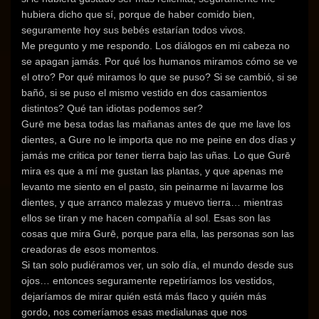
hubiera dicho que sí, porque de haber comido bien,
seguramente hoy sus bebés estarían todos vivos.
Me pregunto y me respondo. Los diálogos en mi cabeza no
se apagan jamás. Por qué los humanos miramos cómo se ve
el otro? Por qué miramos lo que se puso? Si se cambió, si se
bañó, si se puso el mismo vestido en dos casamientos
distintos? Qué tan idiotas podemos ser?
Gurē me besa todas las mañanas antes de que me lave los
dientes, a Gure no le importa que no me peine en dos días y
jamás me critica por tener tierra bajo las uñas. Lo que Gurē
mira es que a mí me gustan las plantas, y que apenas me
levanto me siento en el pasto, sin peinarme ni lavarme los
dientes, y que arranco malezas y muevo tierra… mientras
ellos se tiran y me hacen compañía al sol. Esas son las
cosas que mira Gurē, porque para ella, las personas son las
creadoras de esos momentos.
Si tan solo pudiéramos ver, un solo día, el mundo desde sus
ojos… entonces seguramente repetiríamos los vestidos,
dejaríamos de mirar quién está más flaco y quién más
gordo, nos comeríamos esas medialunas que nos