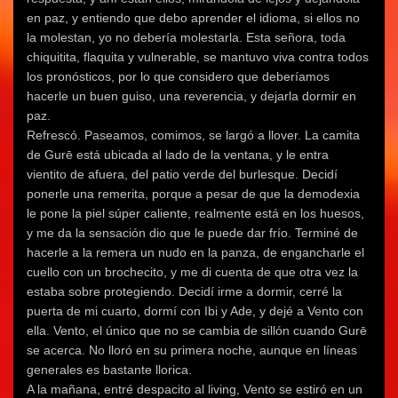
en paz, y entiendo que debo aprender el idioma, si ellos no
la molestan, yo no debería molestarla. Esta señora, toda
chiquitita, flaquita y vulnerable, se mantuvo viva contra todos
los pronósticos, por lo que considero que deberíamos
hacerle un buen guiso, una reverencia, y dejarla dormir en
paz.
Refrescó. Paseamos, comimos, se largó a llover. La camita
de Gurē está ubicada al lado de la ventana, y le entra
vientito de afuera, del patio verde del burlesque. Decidí
ponerle una remerita, porque a pesar de que la demodexia
le pone la piel súper caliente, realmente está en los huesos,
y me da la sensación dio que le puede dar frío. Terminé de
hacerle a la remera un nudo en la panza, de engancharle el
cuello con un brochecito, y me di cuenta de que otra vez la
estaba sobre protegiendo. Decidí irme a dormir, cerré la
puerta de mi cuarto, dormí con Ibi y Ade, y dejé a Vento con
ella. Vento, el único que no se cambia de sillón cuando Gurē
se acerca. No lloró en su primera noche, aunque en líneas
generales es bastante llorica.
A la mañana, entré despacito al living, Vento se estiró en un