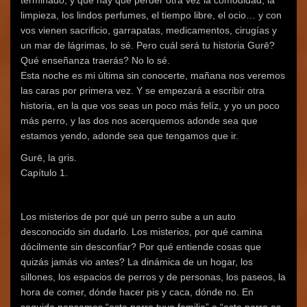
limpieza, los lindos perfumes, el tiempo libre, el ocio… y con
vos vienen sacrificio, garrapatas, medicamentos, cirugías y
un mar de lágrimas, lo sé. Pero cuál será tu historia Gurē?
Qué enseñanza traerás? No lo sé.
Esta noche es mi última sin conocerte, mañana nos veremos
las caras por primera vez. Y se empezará a escribir otra
historia, en la que vos seas un poco más felíz, y yo un poco
más perro, y las dos nos acerquemos adonde sea que
estamos yendo, adonde sea que tengamos que ir.
Gurē, la gris.
Capítulo 1.
Los misterios de por qué un perro sube a un auto
desconocido sin dudarlo. Los misterios, por qué camina
dócilmente sin desconfiar? Por qué entiende cosas que
quizás jamás vio antes? La dinámica de un hogar, los
sillones, los espacios de perros y de personas, los paseos, la
hora de comer, dónde hacer pis y caca, dónde no. En
seguida pensamos “este perro tuvo familia” o “este perro es