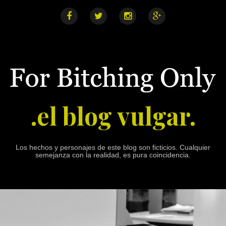
S
k
i
F
T
I
G
a
w
n
o
p
c
i
s
o
e
t
t
g
t
b
t
a
l
o
o
e
g
e
o
r
r
+
c
k
a
o
m
n
.el blog vulgar.
t
e
n
t
Los hechos y personajes de este blog son ficticios. Cualquier
semejanza con la realidad, es pura coincidencia.