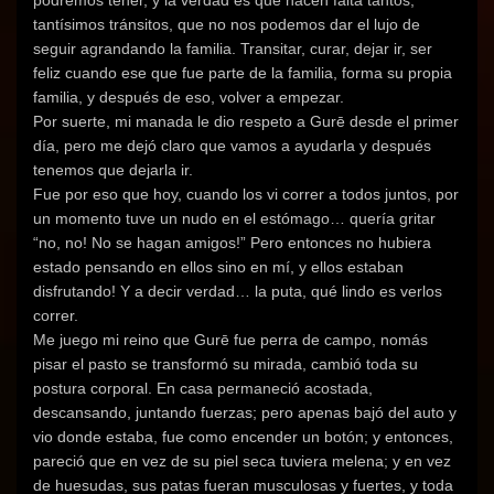
tantísimos tránsitos, que no nos podemos dar el lujo de
seguir agrandando la familia. Transitar, curar, dejar ir, ser
feliz cuando ese que fue parte de la familia, forma su propia
familia, y después de eso, volver a empezar.
Por suerte, mi manada le dio respeto a Gurē desde el primer
día, pero me dejó claro que vamos a ayudarla y después
tenemos que dejarla ir.
Fue por eso que hoy, cuando los vi correr a todos juntos, por
un momento tuve un nudo en el estómago… quería gritar
“no, no! No se hagan amigos!” Pero entonces no hubiera
estado pensando en ellos sino en mí, y ellos estaban
disfrutando! Y a decir verdad… la puta, qué lindo es verlos
correr.
Me juego mi reino que Gurē fue perra de campo, nomás
pisar el pasto se transformó su mirada, cambió toda su
postura corporal. En casa permaneció acostada,
descansando, juntando fuerzas; pero apenas bajó del auto y
vio donde estaba, fue como encender un botón; y entonces,
pareció que en vez de su piel seca tuviera melena; y en vez
de huesudas, sus patas fueran musculosas y fuertes, y toda