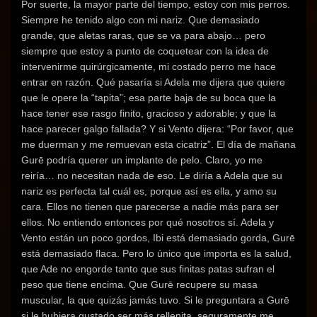
Por suerte, la mayor parte del tiempo, estoy con mis perros.
Siempre he tenido algo con mi nariz. Que demasiado
grande, que aletas raras, que se va para abajo… pero
siempre que estoy a punto de coquetear con la idea de
intervenirme quirúrgicamente, mi costado perro me hace
entrar en razón. Qué pasaría si Adela me dijera que quiere
que le opere la “tapita”; esa parte baja de su boca que la
hace tener ese rasgo finito, gracioso y adorable; y que la
hace parecer galgo fallada? Y si Vento dijera: “Por favor, que
me duerman y me remuevan esta cicatriz”. El día de mañana
Gurē podría querer un implante de pelo. Claro, yo me
reiría… no necesitan nada de eso. Le diría a Adela que su
nariz es perfecta tal cuál es, porque así es ella, y amo su
cara. Ellos no tienen que parecerse a nadie más para ser
ellos. No entiendo entonces por qué nosotros sí. Adela y
Vento están un poco gordos, Ibi está demasiado gorda, Gurē
está demasiado flaca. Pero lo único que importa es la salud,
que Ade no engorde tanto que sus finitas patas sufran el
peso que tiene encima. Que Gurē recupere su masa
muscular, la que quizás jamás tuvo. Si le preguntara a Gurē
si le hubiera gustado ser más rellenita, seguramente me