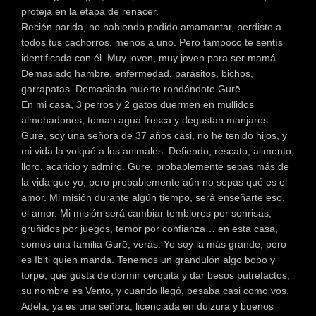
proteja en la etapa de renacer.
Recién parida, no habiendo podido amamantar, perdiste a
todos tus cachorros, menos a uno. Pero tampoco te sentís
identificada con él. Muy joven, muy joven para ser mamá.
Demasiado hambre, enfermedad, parásitos, bichos,
garrapatas. Demasiada muerte rondándote Gurē.
En mi casa, 3 perros y 2 gatos duermen en mullidos
almohadones, toman agua fresca y degustan manjares.
Gurē, soy una seño
ra de 37 años casi, no he tenido hijos, y
mi vida la volqué a los animales. Defiendo, rescato, alimento,
lloro, acaricio y admiro. Gurē, probablemente sepas más de
la vida que yo, pero probablemente aún no sepas qué es el
amor. Mi misión durante algún tiempo, será enseñarte eso,
el amor. Mi misión será cambiar temblores por sonrisas,
gruñidos por juegos, temor por confianza… en esta casa,
somos una familia Gurē, verás. Yo soy la más grande, pero
es Ibiti quien manda. Tenemos un grandulón algo bobo y
torpe, que gusta de dormir cerquita y dar besos putrefactos,
su nombre es Vento, y cuando llegó, pesaba casi como vos.
Adela, ya es una señora, licenciada en dulzura y buenos