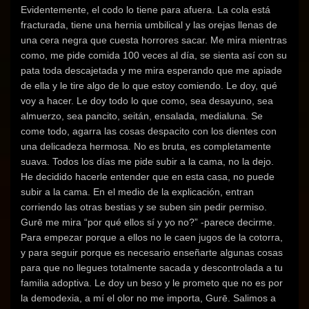
Evidentemente, el codo lo tiene para afuera. La cola está
fracturada, tiene una hernia umbilical y las orejas llenas de
una cera negra que cuesta horrores sacar. Me mira mientras
como, me pide comida 100 veces al día, se sienta así con su
pata toda descajetada y me mira esperando que me apiade
de ella y le tire algo de lo que estoy comiendo. Le doy, qué
voy a hacer. Le doy todo lo que como, sea desayuno, sea
almuerzo, sea pancito, seitán, ensalada, medialuna. Se
come todo, agarra las cosas despacito con los dientes con
una delicadeza hermosa. No es bruta, es completamente
suava. Todos los días me pide subir a la cama, no la dejo.
He decidido hacerle entender que en esta casa, no puede
subir a la cama. En el medio de la explicación, entran
corriendo las otras bestias y se suben sin pedir permiso.
Gurē me mira “por qué ellos sí y yo no?” -parece decirme.
Para empezar porque a ellos no le caen jugos de la cotorra,
y para seguir porque es necesario enseñarte algunas cosas
para que no llegues totalmente sacada y descontrolada a tu
familia adoptiva. Le doy un beso y le prometo que no es por
la demodexia, a mí el olor no me importa, Gurē. Salimos a