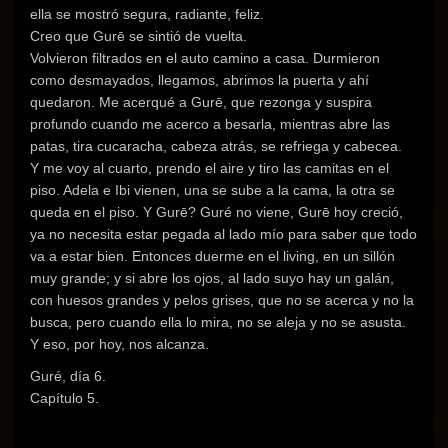
ella se mostró segura, radiante, feliz.
Creo que Gurē se sintió de vuelta.
Volvieron filtrados en el auto camino a casa. Durmieron
como desmayados, llegamos, abrimos la puerta y ahí
quedaron. Me acerqué a Gurē, que rezonga y suspira
profundo cuando me acerco a besarla, mientras abre las
patas, tira cucaracha, cabeza atrás, se refriega y cabecea.
Y me voy al cuarto, prendo el aire y tiro las camitas en el
piso. Adela e Ibi vienen, una se sube a la cama, la otra se
queda en el piso. Y Gurē? Guré no viene, Gurē hoy creció,
ya no necesita estar pegada al lado mío para saber que todo
va a estar bien. Entonces duerme en el living, en un sillón
muy grande; y si abre los ojos, al lado suyo hay un galán,
con huesos grandes y pelos grises, que no se acerca y no la
busca, pero cuando ella lo mira, no se aleja y no se asusta.
Y eso, por hoy, nos alcanza.
Guré, día 6.
Capítulo 5.