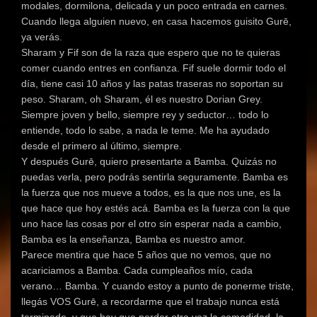
modales, dormilona, delicada y un poco entrada en carnes.
Cuando llega alguien nuevo, en casa hacemos guisito Gurē,
ya verás.
Sharam y Fif son de la raza que espero que no te quieras
comer cuando entres en confianza. Fif suele dormir todo el
día, tiene casi 10 años y las patas traseras no soportan su
peso. Sharam, oh Sharam, él es nuestro Dorian Grey.
Siempre joven y bello, siempre rey y seductor… todo lo
entiende, todo lo sabe, a nada le teme. Me ha ayudado
desde el primero al último, siempre.
Y después Gurē, quiero presentarte a Bamba. Quizás no
puedas verla, pero podrás sentirla seguramente. Bamba es
la fuerza que nos mueve a todos, es la que nos une, es la
que hace que hoy estés acá. Bamba es la fuerza con la que
uno hace las cosas por el otro sin esperar nada a cambio,
Bamba es la enseñanza, Bamba es nuestro amor.
Parece mentira que hace 5 años que no vemos, que no
acariciamos a Bamba. Cada cumpleaños mío, cada
verano… Bamba. Y cuando estoy a punto de ponerme triste,
llegás VOS Gurē, a recordarme que el trabajo nunca está
terminado, y que hay que perder otra vez la comodidad, la