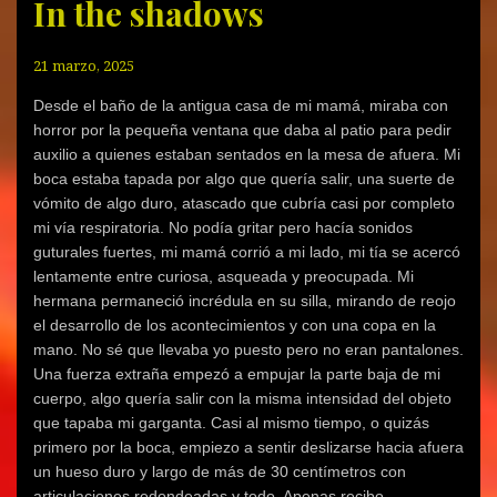
In the shadows
a
a
a
n
a
a
c
c
c
S
c
c
o
o
o
k
o
o
m
m
m
y
m
m
p
p
p
p
p
p
21 marzo, 2025
a
a
a
e
a
a
r
r
r
(
r
r
t
t
t
S
t
t
Desde el baño de la antigua casa de mi mamá, miraba con
i
i
i
e
i
i
horror por la pequeña ventana que daba al patio para pedir
r
r
r
a
r
r
e
e
e
b
e
e
auxilio a quienes estaban sentados en la mesa de afuera. Mi
n
n
n
r
n
n
F
T
W
e
G
T
boca estaba tapada por algo que quería salir, una suerte de
a
w
h
e
o
e
c
i
a
n
o
l
vómito de algo duro, atascado que cubría casi por completo
e
t
t
u
g
e
b
t
s
n
l
g
mi vía respiratoria. No podía gritar pero hacía sonidos
o
e
A
a
e
r
o
r
p
v
+
a
guturales fuertes, mi mamá corrió a mi lado, mi tía se acercó
k
(
p
e
(
m
lentamente entre curiosa, asqueada y preocupada. Mi
(
S
(
n
S
(
S
e
S
t
e
S
hermana permaneció incrédula en su silla, mirando de reojo
e
a
e
a
a
e
a
b
a
n
b
a
el desarrollo de los acontecimientos y con una copa en la
b
r
b
a
r
b
r
e
r
n
e
r
mano. No sé que llevaba yo puesto pero no eran pantalones.
e
e
e
u
e
e
e
n
e
e
n
e
Una fuerza extraña empezó a empujar la parte baja de mi
n
u
n
v
u
n
u
n
u
a
n
u
cuerpo, algo quería salir con la misma intensidad del objeto
n
a
n
)
a
n
que tapaba mi garganta. Casi al mismo tiempo, o quizás
a
v
a
v
a
v
e
v
e
v
primero por la boca, empiezo a sentir deslizarse hacia afuera
e
n
e
n
e
n
t
n
t
n
un hueso duro y largo de más de 30 centímetros con
t
a
t
a
t
a
n
a
n
a
articulaciones redondeadas y todo. Apenas recibo