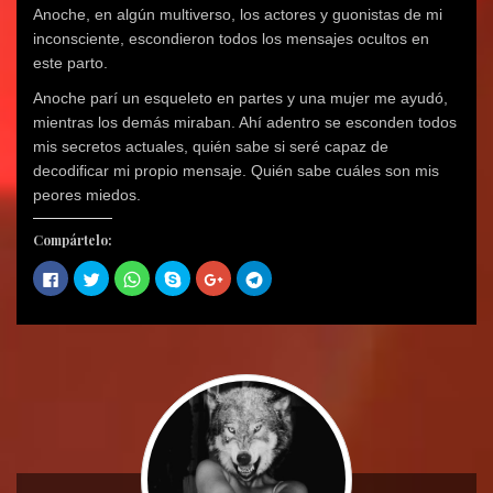
Anoche, en algún multiverso, los actores y guonistas de mi
inconsciente, escondieron todos los mensajes ocultos en
este parto.
Anoche parí un esqueleto en partes y una mujer me ayudó,
mientras los demás miraban. Ahí adentro se esconden todos
mis secretos actuales, quién sabe si seré capaz de
decodificar mi propio mensaje. Quién sabe cuáles son mis
peores miedos.
Compártelo:
H
H
H
C
H
H
a
a
a
o
a
a
z
z
z
m
z
z
c
c
c
p
c
c
l
l
l
a
l
l
i
i
i
r
i
i
c
c
c
t
c
c
p
p
p
i
p
p
a
a
a
r
a
a
r
r
r
e
r
r
a
a
a
n
a
a
c
c
c
S
c
c
o
o
o
k
o
o
m
m
m
y
m
m
p
p
p
p
p
p
a
a
a
e
a
a
r
r
r
(
r
r