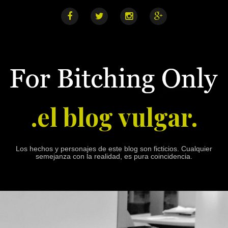
S
k
i
F
T
I
G
a
w
n
o
p
c
i
s
o
e
t
t
g
t
b
t
a
l
o
o
e
g
e
o
r
r
+
c
k
a
o
m
n
.el blog vulgar.
t
e
n
t
Los hechos y personajes de este blog son ficticios. Cualquier
semejanza con la realidad, es pura coincidencia.