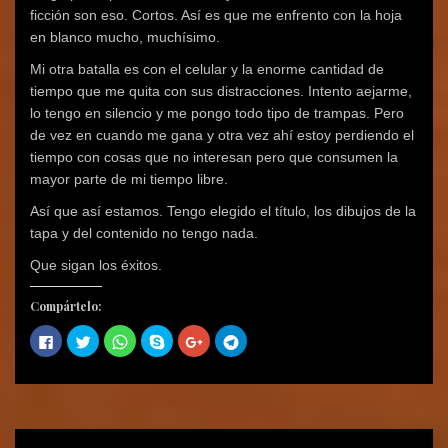
ficción son eso. Cortos. Así es que me enfrento con la hoja
en blanco mucho, muchísimo.
Mi otra batalla es con el celular y la enorme cantidad de
tiempo que me quita con sus distracciones. Intento aejarme,
lo tengo en silencio y me pongo todo tipo de trampas. Pero
de vez en cuando me gana y otra vez ahí estoy perdiendo el
tiempo con cosas que no interesan pero que consumen la
mayor parte de mi tiempo libre.
Así que así estamos. Tengo elegido el título, los dibujos de la
tapa y del contenido no tengo nada.
Que sigan los éxitos.
Compártelo:
H
H
H
C
H
H
a
a
a
o
a
a
z
z
z
m
z
z
c
c
c
p
c
c
l
l
l
a
l
l
i
i
i
r
i
i
c
c
c
t
c
c
p
p
p
i
p
p
a
a
a
r
a
a
r
r
r
e
r
r