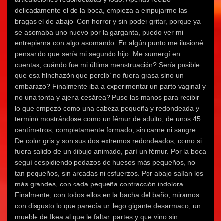
n
a
n
a
n
a
n
a
n
a
delicadamente el de la boca, empieza a empujarme las
n
u
n
u
n
u
e
u
e
u
bragas el de abajo. Con horror y sin poder gritar, porque ya
e
v
e
v
e
se asomaba uno nuevo por la garganta, puedo ver mi
v
a
v
a
v
a
)
a
)
a
entrepierna con algo asomando. En algún punto me ilusioné
)
)
)
pensando que sería mi segundo hijo. Me sumergí en
cuentas, cuándo fue mi última menstruación? Sería posible
que esa hinchazón que percibí no fuera grasa sino un
embarazo? Finalmente iba a experimentar un parto vaginal y
no una tonta y ajena cesárea? Puse las manos para recibir
lo que empezó como una cabeza pequeña y redondeada y
terminó mostrándose como un fémur de adulto, de unos 45
centímetros, completamente formado, sin carne ni sangre.
De color gris y son sus dos extremos redondeados, como si
fuera salido de un dibujo animado, parí un fémur. Por la boca
seguí despidiendo pedazos de huesos más pequeños, no
tan pequeños, sin arcadas ni esfuerzos. Por abajo salían los
más grandes, con cada pequeña contracción indolora.
Finalmente, con todos ellos en la bacha del baño, miramos
con disgusto lo que parecía un lego gigante desarmado, un
mueble de Ikea al que le faltan partes y que vino sin