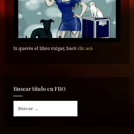
)
)
)
Si querés el libro vulgar, hacé
clic acá
Buscar título en FBO
B
u
s
c
a