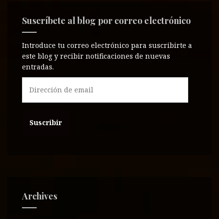
Suscríbete al blog por correo electrónico
Introduce tu correo electrónico para suscribirte a
este blog y recibir notificaciones de nuevas
entradas.
D
i
r
e
c
c
i
ó
n
d
e
Archives
e
m