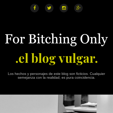
S
k
i
F
T
I
G
a
w
n
o
p
c
i
s
o
e
t
t
g
t
b
t
a
l
o
o
e
g
e
o
r
r
+
c
k
a
o
m
n
.el blog vulgar.
t
e
n
t
Los hechos y personajes de este blog son ficticios. Cualquier
semejanza con la realidad, es pura coincidencia.