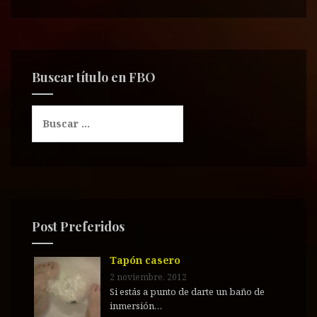
Buscar título en FBO
B
u
s
c
a
r
:
Post Preferidos
Tapón casero
2 noviembre, 2012
Si estás a punto de darte un baño de
inmersión…