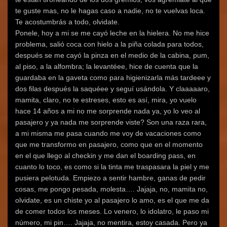
te guste mas, no le hagas caso a nadie, no te vuelvas loca.
Te acostumbrás a todo, olvidate.
Ponele, hoy a mi se me cayó leche en la hielera. No me hice
problema, salió coca con hielo a la piña colada para todos,
después se me cayó la pinza en el medio de la cabina, pum,
al piso, a la alfombra; la levantéee, hice de cuenta que la
guardaba en la gaveta como para higienizarla más tardeee y
dos filas después la saquéee y seguí usándola. Y claaaaaro,
mamita, claro, no te estreses, esto es así, mira, yo vuelo
hace 14 años a mi no me sorprende nada ya, yo lo veo al
pasajero y ya nada me sorprende viste? Son una raza rara,
a mi misma me pasa cuando me voy de vacaciones como
que me transformo en pasajero, como que en el momento
en el que llego al checkin y me dan el boarding pass, en
cuanto lo toco, es como si la tinta me traspasara la piel y me
pusiera pelotuda. Empiezo a sentir hambre, ganas de pedir
cosas, me pongo pesada, molesta…. Jajaja, no, mamita no,
olvidate, es un chiste yo al pasajero lo amo, es el que me da
de comer todos los meses. Lo venero, lo idolatro, le paso mi
número, mi pin…. Jajaja, no mentira, estoy casada. Pero ya