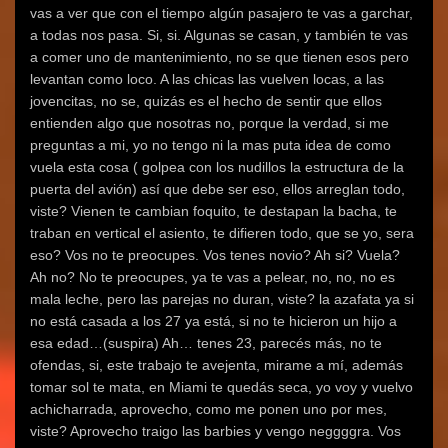
vas a ver que con el tiempo algún pasajero te vas a garchar,
a todas nos pasa. Si, si. Algunas se casan, y también te vas
a comer uno de mantenimiento, no se que tienen esos pero
levantan como loco. A las chicas las vuelven locas, a las
jovencitas, no se, quizás es el hecho de sentir que ellos
entienden algo que nosotras no, porque la verdad, si me
preguntas a mi, yo no tengo ni la mas puta idea de como
vuela esta cosa ( golpea con los nudillos la estructura de la
puerta del avión) así que debe ser eso, ellos arreglan todo,
viste? Vienen te cambian foquito, te destapan la bacha, te
traban en vertical el asiento, te difieren todo, que se yo, sera
eso? Vos no te preocupes. Vos tenes novio? Ah si? Vuela?
Ah no? No te preocupes, ya te vas a pelear, no, no, no es
mala leche, pero las parejas no duran, viste? la azafata ya si
no está casada a los 27 ya está, si no te hicieron un hijo a
esa edad…(suspira) Ah… tenes 23, parecés más, no te
ofendas, si, este trabajo te avejenta, mirame a mí, además
tomar sol te mata, en Miami te quedás seca, yo voy y vuelvo
achicharrada, aprovecho, como me ponen uno por mes,
viste? Aprovecho traigo las barbies y vengo neggggra. Vos