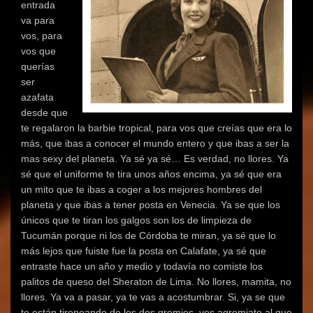
entrada
va para
vos, para
vos que
querías
ser
azafata
desde que
te regalaron la barbie tropical, para vos que creías que era lo
más, que ibas a conocer el mundo entero y que ibas a ser la
mas sexy del planeta. Ya sé ya sé… Es verdad, no llores. Ya
sé que el uniforme te tira unos años encima, ya sé que era
un mito que te ibas a coger a los mejores hombres del
planeta y que ibas a tener posta en Venecia. Ya se que los
únicos que te tiran los galgos son los de limpieza de
Tucumán porque ni los de Córdoba te miran, ya sé que lo
más lejos que fuiste fue la posta en Calafate, ya sé que
entraste hace un año y medio y todavía no comiste los
palitos de queso del Sheraton de Lima. No llores, mamita, no
llores. Ya va a pasar, ya te vas a acostumbrar. Si, ya se que
te están tironeando de los dos gremios, vos agremiate al que