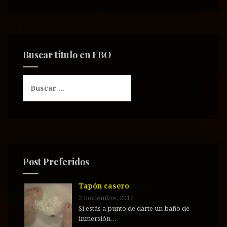
Buscar título en FBO
B
u
s
c
a
r
:
Post Preferidos
Tapón casero
2 noviembre, 2012
Si estás a punto de darte un baño de
inmersión…