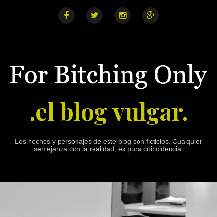
S
k
i
F
T
I
G
a
w
n
o
p
c
i
s
o
e
t
t
g
t
b
t
a
l
o
o
e
g
e
o
r
r
+
c
k
a
o
m
n
.el blog vulgar.
t
e
n
t
Los hechos y personajes de este blog son ficticios. Cualquier
semejanza con la realidad, es pura coincidencia.